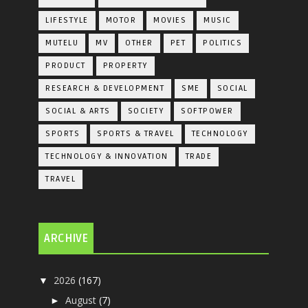
LIFESTYLE
MOTOR
MOVIES
MUSIC
MUTELU
MV
OTHER
PET
POLITICS
PRODUCT
PROPERTY
RESEARCH & DEVELOPMENT
SME
SOCIAL
SOCIAL & ARTS
SOCIETY
SOFTPOWER
SPORTS
SPORTS & TRAVEL
TECHNOLOGY
TECHNOLOGY & INNOVATION
TRADE
TRAVEL
ARCHIVE
2026
(167)
▼
August
(7)
►