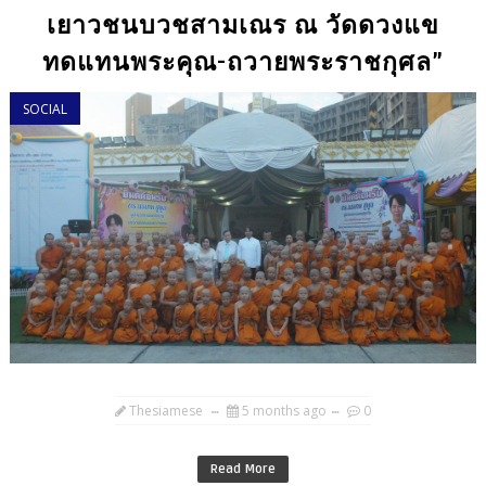
เยาวชนบวชสามเณร ณ วัดดวงแข
ทดแทนพระคุณ-ถวายพระราชกุศล”
SOCIAL
Thesiamese
5 months ago
0
Read More