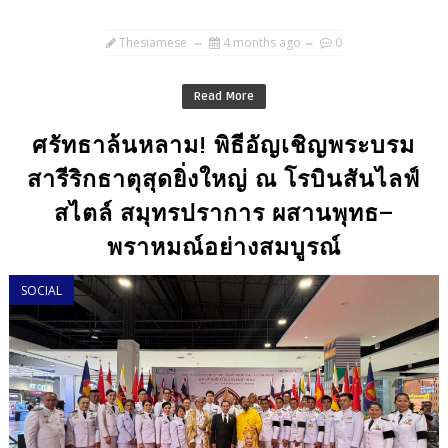
Thesiamese
4 months ago
0
Read More
ศรัทธาล้นหลาม! พิธีอัญเชิญพระบรม
สารีริกธาตุสุดยิ่งใหญ่ ณ โรบินสันไลฟ์
สไตล์ สมุทรปราการ ผสานพุทธ–
พราหมณ์อย่างสมบูรณ์
SOCIAL