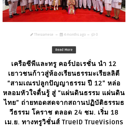
Thesiamese
4 months ago
0
Read More
เครือซีพีและทรู คอร์ปอเรชั่น นำ 12
เยาวชนก้าวสู่ห้องเรียนธรรมะเรียลลิตี
“สามเณรปลูกปัญญาธรรม ปี 12” หล่อ
หลอมหัวใจตื่นรู้ สู่ “แผ่นดินธรรม แผ่นดิน
ไทย” ถ่ายทอดสดจากสถานปฏิบัติธรรมธ
วีธรรม โคราช ตลอด 24 ชม. เริ่ม 18
เม.ย. ทางทรูวิชั่นส์ TrueID TrueVisions