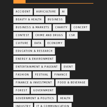
ACCIDENT
AGRICULTURE
AI
BEAUTY & HEALTH
BUSINESS
BUSINESS & MARKETS
CHARITY
CONCERT
CONTEST
CRIME AND DRUGS
CSR
CUITURE
DATA
ECONOMY
EDUCATION & RESEARCH
ENERGY & ENVIRONMENT
ENTERTAINMENT & PAGEANT
EVENT
FASHION
FESTIVAL
FINANCE
FINANCE & INVESTMENT
FOOD & BEVERAGE
FOREST
GOVERNMENT
GOVERNMENT & POLITICS
HEALTH
INDUSTRY
IT & COMMUNICATION