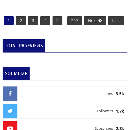
1
2
3
4
5
...
267
Next �
Last
TOTAL PAGEVIEWS
SOCIALIZE
3.5k
Likes
1.7k
Followers
2.8k
Subscribes