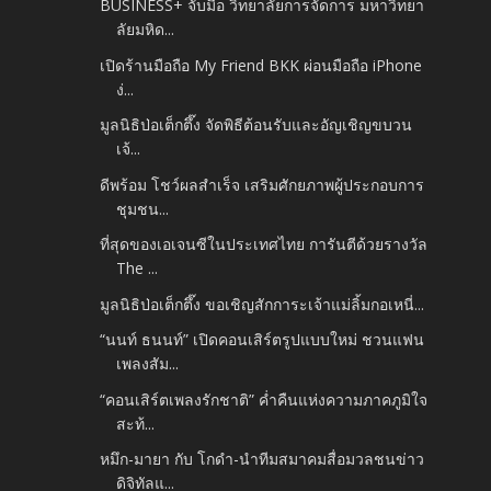
BUSINESS+ จับมือ วิทยาลัยการจัดการ มหาวิทยา
ลัยมหิด...
เปิดร้านมือถือ My Friend BKK ผ่อนมือถือ iPhone
ง่...
มูลนิธิป่อเต็กตึ๊ง จัดพิธีต้อนรับและอัญเชิญขบวน
เจ้...
ดีพร้อม โชว์ผลสำเร็จ เสริมศักยภาพผู้ประกอบการ
ชุมชน...
ที่สุดของเอเจนซีในประเทศไทย การันตีด้วยรางวัล
The ...
มูลนิธิป่อเต็กตึ๊ง ขอเชิญสักการะเจ้าแม่ลิ้มกอเหนี่...
“นนท์ ธนนท์” เปิดคอนเสิร์ตรูปแบบใหม่ ชวนแฟน
เพลงสัม...
“คอนเสิร์ตเพลงรักชาติ” ค่ำคืนแห่งความภาคภูมิใจ
สะท้...
หมึก-มายา กับ โกดำ-นำทีมสมาคมสื่อมวลชนข่าว
ดิจิทัลแ...