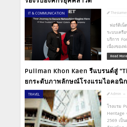
รองรับองค์กรยุคคลาวด์
Thesiame
IT & COMMUNICATION
ฟอร์ติเน็ต
ระบบเครือ
บริการ Fo
เนื่องของฟอ
Read Mor
Pullman Khon Kaen รีแบรนด์สู่ “T
ยกระดับภาพลักษณ์โรงแรมไอคอนิกคู
Admin
TRAVEL
โรงแรม Pu
Heritage 
2569 เป็นต