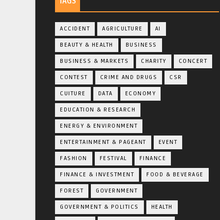
TAGS
ACCIDENT
AGRICULTURE
AI
BEAUTY & HEALTH
BUSINESS
BUSINESS & MARKETS
CHARITY
CONCERT
CONTEST
CRIME AND DRUGS
CSR
CUITURE
DATA
ECONOMY
EDUCATION & RESEARCH
ENERGY & ENVIRONMENT
ENTERTAINMENT & PAGEANT
EVENT
FASHION
FESTIVAL
FINANCE
FINANCE & INVESTMENT
FOOD & BEVERAGE
FOREST
GOVERNMENT
GOVERNMENT & POLITICS
HEALTH