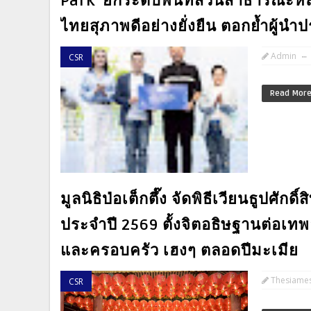
Park”ยกระดับพื้นที่สวนสาธารณะหล
ไทยสุภาพดีอย่างยั่งยืน ตอกย้ำผู้น
Admin
CSR
Read Mor
มูลนิธิป่อเต็กตึ๊ง จัดพิธีเวียนธูปศักดิ
ประจำปี 2569 ตั้งจิตอธิษฐานต่อเทพ
และครอบครัว เฮงๆ ตลอดปีมะเมีย
Thesiame
CSR