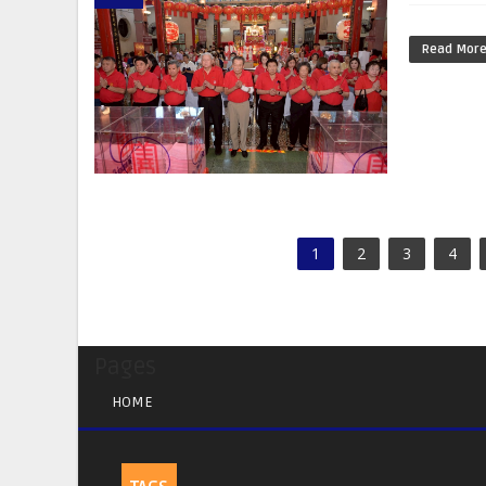
Read Mor
1
2
3
4
Pages
HOME