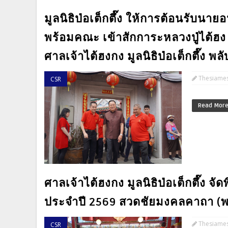
มูลนิธิป่อเต็กตึ๊ง ให้การต้อนรับนา
พร้อมคณะ เข้าสักการะหลวงปู่ไต้ฮง
ศาลเจ้าไต้ฮงกง มูลนิธิป่อเต็กตึ๊ง พ
Thesiame
CSR
Read Mor
ศาลเจ้าไต้ฮงกง มูลนิธิป่อเต็กตึ๊ง จั
ประจำปี 2569 สวดชัยมงคลคาถา (พะ
Thesiame
CSR