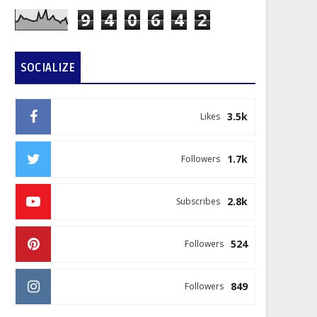
9
4
0
6
4
2
SOCIALIZE
3.5k
Likes
1.7k
Followers
2.8k
Subscribes
524
Followers
849
Followers