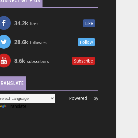
CONNECT WITH US
34.2k
Like
likes
28.6k
Follow
followers
8.6k
Subscribe
subscribers
TRANSLATE
Powered by
Translate