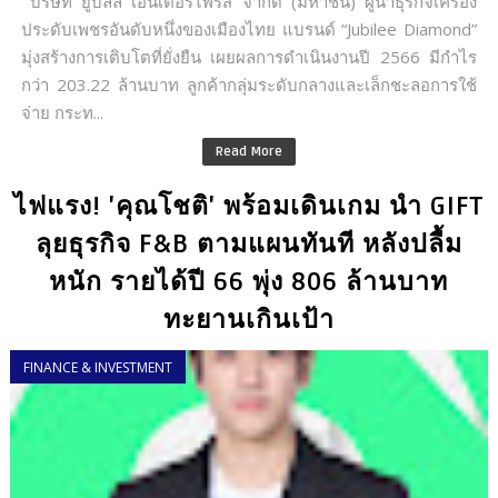
บริษัท ยูบิลลี่ เอ็นเตอร์ไพรส์ จำกัด (มหาชน) ผู้นำธุรกิจเครื่อง
ประดับเพชรอันดับหนึ่งของเมืองไทย แบรนด์ “Jubilee Diamond”
มุ่งสร้างการเติบโตที่ยั่งยืน เผยผลการดำเนินงานปี 2566 มีกำไร
กว่า 203.22 ล้านบาท ลูกค้ากลุ่มระดับกลางและเล็กชะลอการใช้
จ่าย กระท...
Read More
ไฟแรง! 'คุณโชติ' พร้อมเดินเกม นำ GIFT
ลุยธุรกิจ F&B ตามแผนทันที หลังปลื้ม
หนัก รายได้ปี 66 พุ่ง 806 ล้านบาท
ทะยานเกินเป้า
FINANCE & INVESTMENT