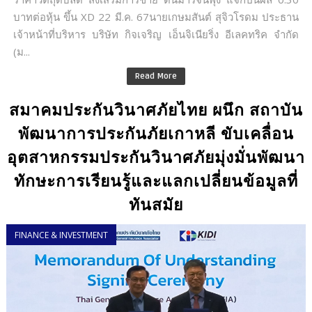
บาทต่อหุ้น ขึ้น XD 22 มี.ค. 67นายเกษมสันต์ สุจิวโรดม ประธาน
เจ้าหน้าที่บริหาร บริษัท กิจเจริญ เอ็นจิเนียริ่ง อีเลคทริค จำกัด
(ม...
Read More
สมาคมประกันวินาศภัยไทย ผนึก สถาบัน
พัฒนาการประกันภัยเกาหลี ขับเคลื่อน
อุตสาหกรรมประกันวินาศภัยมุ่งมั่นพัฒนา
ทักษะการเรียนรู้และแลกเปลี่ยนข้อมูลที่
ทันสมัย
FINANCE & INVESTMENT