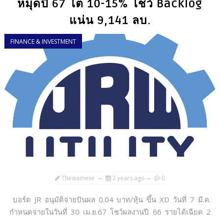
หมุดปี 67 โต 10-15% โชว์ Backlog
แน่น 9,141 ลบ.
FINANCE & INVESTMENT
Thesiamese
2 years ago
0
บอร์ด JR อนุมัติจ่ายปันผล 0.04 บาท/หุ้น ขึ้น XD วันที่ 7 มี.ค.
กำหนดจ่ายในวันที่ 30 เม.ย.67 โชว์ผลงานปี 66 รายได้เฉียด 2