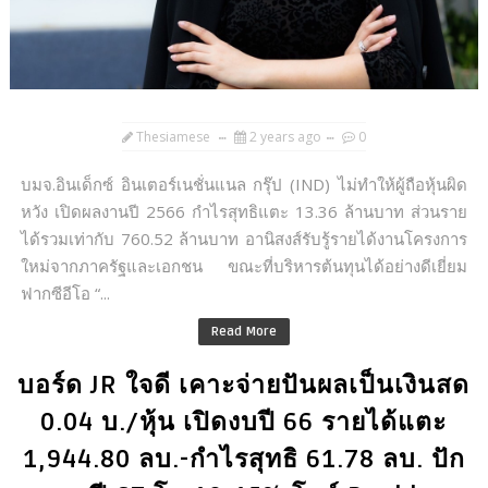
Thesiamese
2 years ago
0
บมจ.อินเด็กซ์ อินเตอร์เนชั่นแนล กรุ๊ป (IND) ไม่ทำให้ผู้ถือหุ้นผิด
หวัง เปิดผลงานปี 2566 กำไรสุทธิแตะ 13.36 ล้านบาท ส่วนราย
ได้รวมเท่ากับ 760.52 ล้านบาท อานิสงส์รับรู้รายได้งานโครงการ
ใหม่จากภาครัฐและเอกชน ขณะที่บริหารต้นทุนได้อย่างดีเยี่ยม
ฟากซีอีโอ “...
Read More
บอร์ด JR ใจดี เคาะจ่ายปันผลเป็นเงินสด
0.04 บ./หุ้น เปิดงบปี 66 รายได้แตะ
1,944.80 ลบ.-กำไรสุทธิ 61.78 ลบ. ปัก