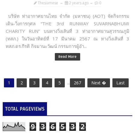
Thesiamese
2 years ago
0
บริษัท ท่าอากาศยานไทย จำกัด (มหาชน) (AOT) จัดกิจกรรม
เดิน-วิ่งการกุศล “THE 3rd RUNWAY SUVARNABHUMI
CHARITY RUN” บนทางวิ่งเส้นที่ 3 ท่าอากาศยานสุวรรณภูมิ
(ทสภ.) ในวันอาทิตย์ที่ 17 มีนาคม 2567 ณ ทางวิ่งเส้นที่ 3
ทสภ.ดร.กีรติ กิจมานะวัฒน์ กรรมการผู้อำ...
Read More
1
2
3
4
5
...
267
Next �
Last
TOTAL PAGEVIEWS
9
3
6
5
3
2