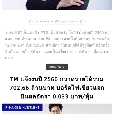
Thesiamese
2 years ago
0
บมจ. พีทีจีเอ็นเนอยี ( PTG) ท็อปฟอร์ม โชว์กำไรสุทธิปี 2566 พุ่ง
แตะ 966 ล้านบาท ส่วนปริมาณการขายน้ำมันผ่านทุกช่องทางโต
12.1% YoY เป็น 5,960 ล้านลิตร นับเป็นสถิติที่สูงที่สุดได้อีกครั้ง
นับตั้งแต่ก่อตั้งบริษัทฯ และเป็นครั้งแรกของบริษัทฯ ที่สามารถ
ครอง...
Read More
TM แจ้งงบปี 2566 กวาดรายได้รวม
702.66 ล้านบาท บอร์ดไฟเขียวแจก
ปันผลอัตรา 0.033 บาท/หุ้น
FINANCE & INVESTMENT