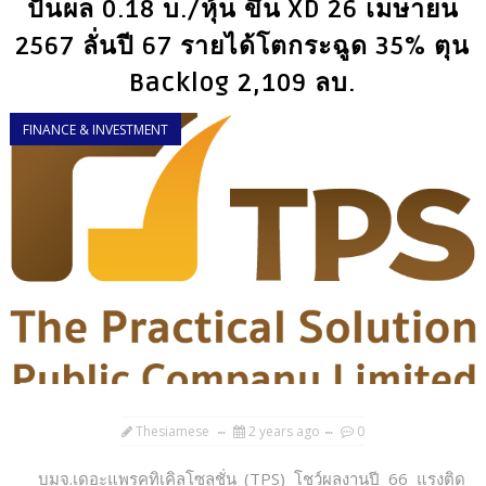
ปันผล 0.18 บ./หุ้น ขึ้น XD 26 เมษายน
2567 ลั่นปี 67 รายได้โตกระฉูด 35% ตุน
Backlog 2,109 ลบ.
FINANCE & INVESTMENT
Thesiamese
2 years ago
0
บมจ.เดอะแพรคทิเคิลโซลูชั่น (TPS) โชว์ผลงานปี 66 แรงติด