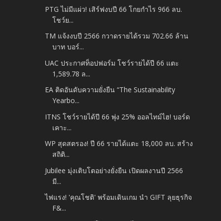
PTG ไม่มีแผ่ว! เสิร์ฟงบปี 66 โกยกำไร 966 ลบ.
โชว์ย...
TM แจ้งงบปี 2566 กวาดรายได้รวม 702.66 ล้าน
บาท บอร์...
UAC ประกาศท็อปฟอร์ม โชว์รายได้ปี 66 แตะ
1,589.78 ล...
EA ติดอันดับความยั่งยืน “The Sustainability
Yearbo...
ITNS โชว์รายได้ปี 66 พุ่ง 25% ออลไทม์ไฮ! บอร์ด
เคาะ...
WP สุดสตรอง! ปี 66 รายได้แตะ 18,000 ลบ. สร้าง
สถิติ...
Jubilee มุ่งเติบโตอย่างยั่งยืน เปิดผลงานปี 2566
มี...
ไฟแรง! 'คุณโชติ' พร้อมเดินเกม นำ GIFT ลุยธุรกิจ
F&...