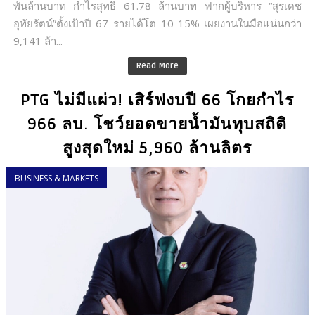
พันล้านบาท กำไรสุทธิ 61.78 ล้านบาท ฟากผู้บริหาร “สุรเดช
อุทัยรัตน์”ตั้งเป้าปี 67 รายได้โต 10-15% เผยงานในมือแน่นกว่า
9,141 ล้า...
Read More
PTG ไม่มีแผ่ว! เสิร์ฟงบปี 66 โกยกำไร
966 ลบ. โชว์ยอดขายน้ำมันทุบสถิติ
สูงสุดใหม่ 5,960 ล้านลิตร
BUSINESS & MARKETS