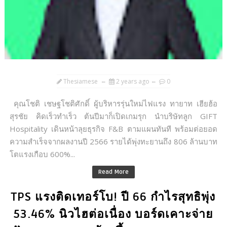
Thesiamese
2 years ago
0
คุณโชติ เชษฐโชติศักดิ์ ผู้บริหารรุ่นใหม่ไฟแรง ทายาท เฮียฮ้อ
สุรชัย คิดเร็วทำเร็ว ต้นปีมาก็เปิดเกมรุก นำบริษัทลูก GIFT
Hospitality เดินหน้าลุยธุรกิจ F&B ตามแผนทันที พร้อมต่อยอด
ความสำเร็จจากผลงานปี 2566 รายได้พุ่งทะยานถึง 806 ล้านบาท
โตแรงเกือบ 600%...
Read More
TPS แรงติดเทอร์โบ! ปี 66 กำไรสุทธิพุ่ง
53.46% นิวไฮต่อเนื่อง บอร์ดเคาะจ่าย