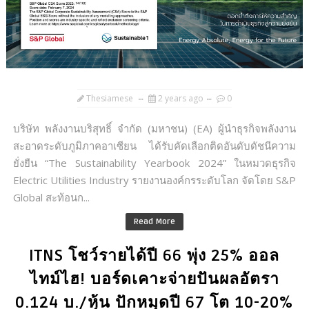
Thesiamese
2 years ago
0
บริษัท พลังงานบริสุทธิ์ จำกัด (มหาชน) (EA) ผู้นำธุรกิจพลังงาน
สะอาดระดับภูมิภาคอาเซียน ได้รับคัดเลือกติดอันดับดัชนีความ
ยั่งยืน “The Sustainability Yearbook 2024” ในหมวดธุรกิจ
Electric Utilities Industry รายงานองค์กรระดับโลก จัดโดย S&P
Global สะท้อนก...
Read More
ITNS โชว์รายได้ปี 66 พุ่ง 25% ออล
ไทม์ไฮ! บอร์ดเคาะจ่ายปันผลอัตรา
0.124 บ./หุ้น ปักหมุดปี 67 โต 10-20%