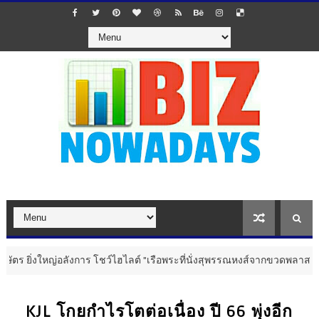
ญ่อลังการ โชว์ไฮไลต์ "เรือพระที่นั่งสุพรรณหงส์จากขวดพลาสติก" ผสานปร
KJL โกยกำไรโตต่อเนื่อง ปี 66 พุ่งอีก