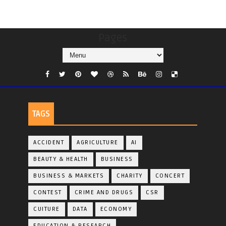
Pages
TAGS
ACCIDENT
AGRICULTURE
AI
BEAUTY & HEALTH
BUSINESS
BUSINESS & MARKETS
CHARITY
CONCERT
CONTEST
CRIME AND DRUGS
CSR
CUITURE
DATA
ECONOMY
EDUCATION & RESEARCH