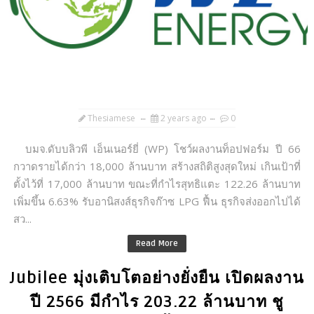
Thesiamese
2 years ago
0
บมจ.ดับบลิวพี เอ็นเนอร์ยี่ (WP) โชว์ผลงานท็อปฟอร์ม ปี 66
กวาดรายได้กว่า 18,000 ล้านบาท สร้างสถิติสูงสุดใหม่ เกินเป้าที่
ตั้งไว้ที่ 17,000 ล้านบาท ขณะที่กำไรสุทธิแตะ 122.26 ล้านบาท
เพิ่มขึ้น 6.63% รับอานิสงส์ธุรกิจก๊าซ LPG ฟื้น ธุรกิจส่งออกไปได้
สว...
Read More
Jubilee มุ่งเติบโตอย่างยั่งยืน เปิดผลงาน
ปี 2566 มีกำไร 203.22 ล้านบาท ชู