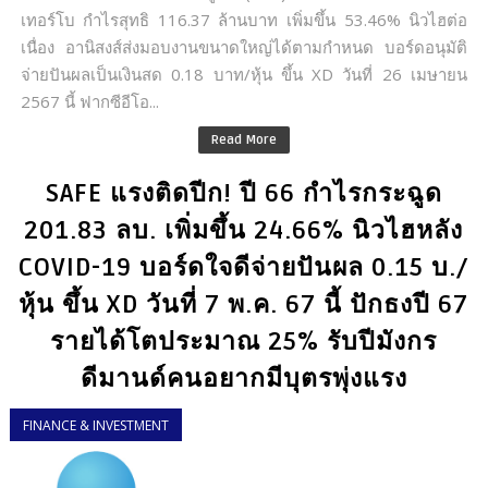
เทอร์โบ กำไรสุทธิ 116.37 ล้านบาท เพิ่มขึ้น 53.46% นิวไฮต่อ
เนื่อง อานิสงส์ส่งมอบงานขนาดใหญ่ได้ตามกำหนด บอร์ดอนุมัติ
จ่ายปันผลเป็นเงินสด 0.18 บาท/หุ้น ขึ้น XD วันที่ 26 เมษายน
2567 นี้ ฟากซีอีโอ...
Read More
SAFE แรงติดปีก! ปี 66 กำไรกระฉูด
201.83 ลบ. เพิ่มขึ้น 24.66% นิวไฮหลัง
COVID-19 บอร์ดใจดีจ่ายปันผล 0.15 บ./
หุ้น ขึ้น XD วันที่ 7 พ.ค. 67 นี้ ปักธงปี 67
รายได้โตประมาณ 25% รับปีมังกร
ดีมานด์คนอยากมีบุตรพุ่งแรง
FINANCE & INVESTMENT