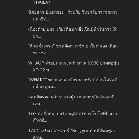
THAILAN...
นิตยสาร Business+ ร่วมกับ วิทยาลัยการจัดการ
มหาวิท...
เนื่องด้วย บมจ. เกียรติธนา ซึ่งเป็นผู้นำในการให้
บร...
“ห้างเซ็นทรัล” ชวนจัดกระเช้าเอาใจตัวเอง เลือก
ของชอ...
WHAUP จ่ายปันผลระหว่างกาล 0.060 บาทต่อหุ้น
XD 22 พ...
“WHART” ขยายอาณาจักรกองทรัสต์ด้านโลจิสติ
กส์ ลงทุนค...
กลุ่มมิตรผล คว้ารางวัลผู้ประกอบธุรกิจส่งออกดี
เด่น ...
TGE ติดปีกบิน! บอร์ดอนุมัติบริหารโรงไฟฟ้าจาก
ก๊าซชี...
TACC เฮ! คว้าลิขสิทธิ์ “Bellygom” หมีสีชมพูสุด
คิวท...