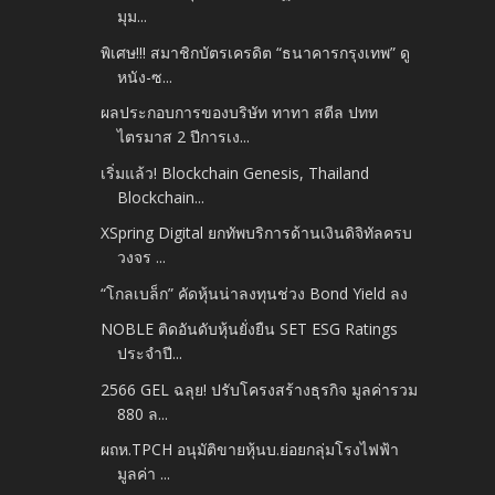
มุม...
พิเศษ!!! สมาชิกบัตรเครดิต “ธนาคารกรุงเทพ” ดู
หนัง-ซ...
ผลประกอบการของบริษัท ทาทา สตีล ปทท
ไตรมาส 2 ปีการเง...
เริ่มแล้ว! Blockchain Genesis, Thailand
Blockchain...
XSpring Digital ยกทัพบริการด้านเงินดิจิทัลครบ
วงจร ...
“โกลเบล็ก” คัดหุ้นน่าลงทุนช่วง Bond Yield ลง
NOBLE ติดอันดับหุ้นยั่งยืน SET ESG Ratings
ประจำปี...
2566 GEL ฉลุย! ปรับโครงสร้างธุรกิจ มูลค่ารวม
880 ล...
ผถห.TPCH อนุมัติขายหุ้นบ.ย่อยกลุ่มโรงไฟฟ้า
มูลค่า ...