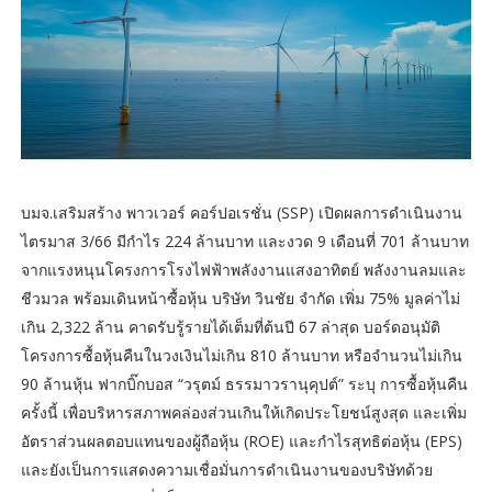
บมจ.เสริมสร้าง พาวเวอร์ คอร์ปอเรชั่น (SSP) เปิดผลการดำเนินงาน
ไตรมาส 3/66 มีกำไร 224 ล้านบาท และงวด 9 เดือนที่ 701 ล้านบาท
จากแรงหนุนโครงการโรงไฟฟ้าพลังงานแสงอาทิตย์ พลังงานลมและ
ชีวมวล พร้อมเดินหน้าซื้อหุ้น บริษัท วินชัย จำกัด เพิ่ม 75% มูลค่าไม่
เกิน 2,322 ล้าน คาดรับรู้รายได้เต็มที่ต้นปี 67 ล่าสุด บอร์ดอนุมัติ
โครงการซื้อหุ้นคืนในวงเงินไม่เกิน 810 ล้านบาท หรือจำนวนไม่เกิน
90 ล้านหุ้น ฟากบิ๊กบอส “วรุตม์ ธรรมาวรานุคุปต์” ระบุ การซื้อหุ้นคืน
ครั้งนี้ เพื่อบริหารสภาพคล่องส่วนเกินให้เกิดประโยชน์สูงสุด และเพิ่ม
อัตราส่วนผลตอบแทนของผู้ถือหุ้น (ROE) และกำไรสุทธิต่อหุ้น (EPS)
และยังเป็นการแสดงความเชื่อมั่นการดำเนินงานของบริษัทด้วย