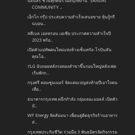
แสนสิริ ชวนทุกคนร่วมสนุกที่งาน “SANSIRI
COMMUNITY ...
เอ็กโก กรุ๊ป ประสบความสำเร็จเสนอขาย หุ้นกู้กรี
นบอน...
สตีเบล เอลทรอน เอเซีย ประกาศความสำเร็จปี
2023 พร้อ...
เปิดตัวแม่ทัพคนใหม่แห่งห้างเซ็นทรัล-โรบินสัน
คุณโอ...
YLG นับถอยหลังรอทองคำขาขึ้นรอบใหญ่หลังเฟด
เริ่มพักก...
กรุงศรี คอนซูมเมอร์ จัดแคมเปญส่งท้ายปีเอาใจคน
เที่ย...
ธนาคารกรุงเทพ ผนึกกําลัง กลุ่มเดอะมอลล์ เปิดตัว
บั...
WP Energy จัดสัมมนา เพื่อนคู่คิดธุรกิจร้านอาหาร
ส่...
กรุงเทพประกันชีวิต ร่วมมือ 3 พันธมิตรจัดกิจกรรม