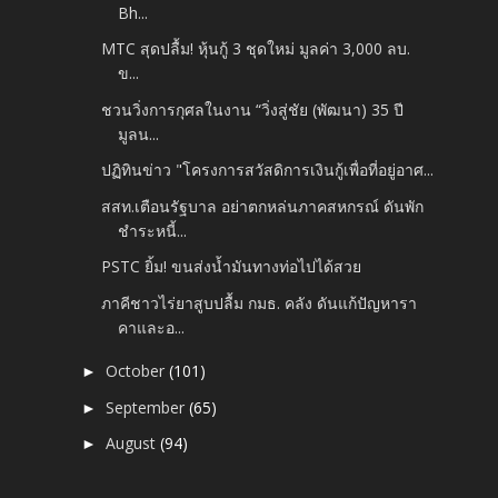
Bh...
MTC สุดปลื้ม! หุ้นกู้ 3 ชุดใหม่ มูลค่า 3,000 ลบ.
ข...
ชวนวิ่งการกุศลในงาน “วิ่งสู่ชัย (พัฒนา) 35 ปี
มูลน...
ปฏิทินข่าว "โครงการสวัสดิการเงินกู้เพื่อที่อยู่อาศ...
สสท.เตือนรัฐบาล อย่าตกหล่นภาคสหกรณ์ ดันพัก
ชำระหนี้...
PSTC ยิ้ม! ขนส่งน้ำมันทางท่อไปได้สวย
ภาคีชาวไร่ยาสูบปลื้ม กมธ. คลัง ดันแก้ปัญหารา
คาและอ...
October
(101)
►
September
(65)
►
August
(94)
►