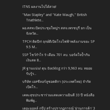
ITNS ผลงานไปได้สวย!
"Max Stapley" and "Kate Waugh," British
Triathlete...
ผอ.สสท.เปิดประชุมใหญ่ฯ สสจ.เพรชบุรี ยก เป็น
จังหวัด...
TPCH ติดปีก! ฤกษ์ดีเปิดโรงไฟฟ้าพลังงานขยะ SP
9.5 M...
SSP โชว์กำไร 9 เดือน 701 ลบ. บอร์ดใจป้ำกัน
เงินสด 8...
JR ฐานแน่น! ตุน Backlog กว่า 9,963 ลบ. ทยอย
รับรู้ร...
บริษัท เอสซีลอร์ลูซอตติกา (ประเทศไทย) จำกัด
เปิดโร...
เคหะสุขประชาร่วมแสดงความยินดี 33 ปี หนังสือ
พิมพ์ผู...
เดอะมอลล์ กรุ๊ป สร้างปรากฏการณ์ ‘ย่านการค้า’ 3