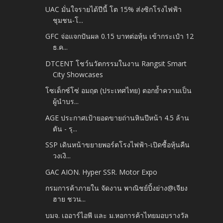
UAC มั่นใจรายได้ปีนี้ โต 15% ส่งซิกโรงไฟฟ้า
ชุมชน-โ...
GFC จ่อแจกปันผล 0.15 บาทต่อหุ้น เข้ากระเป๋า 12
ธ.ค...
DTCENT โชว์นวัตกรรมในงาน Rangsit Smart
City Showcases
โซเด็กซ์โซ่ อมฤต (ประเทศไทย) ตอกย้ำความเป็น
ผู้นำบร...
AGE ประกาศเป้ายอดขายถ่านหินปีหน้า 4.5 ล้าน
ตัน - รุ...
SSP เดินหน้าขยายพอร์ตโรงไฟฟ้า-เปิดซื้อหุ้นคืน
วงเงิ...
GAC AION. Hyper SSR. Motor Expo
กรมการค้าภายใน จัดงาน พาณิชย์ปิ้งย่าง@เจียง
ฮาย ชวน...
บมจ. เออาร์ไอพี และ ม.หอการค้าไทยมอบรางวัล