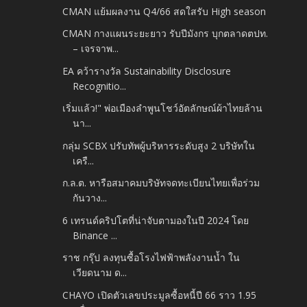
CMAN แย้มผลงาน Q4/66 สดใสรับ High season
CMAN กางแผนระยะยาว รับปีมังกร บุกตลาดตปท.
– เจรจาพ...
EA คว้ารางวัล Sustainability Disclosure
Recognitio...
เริ่มแล้ว!" พ่อเมืองลำพูนโชว์อัตลักษณ์ผ้าไทยล้าน
นา...
กลุ่ม SCBX ปรับทัพผู้บริหารระดับสูง 2 บริษัทใน
เครื...
ก.ล.ต. หารือสมาคมบริษัทจดทะเบียนไทยเพื่อร่วม
กันวาง...
6 เทรนด์คริปโตที่น่าจับตามองในปี 2024 โดย
Binance ...
ราช กรุ๊ป ลงทุนซื้อโรงไฟฟ้าพลังงานน้ำ ใน
เวียดนาม ด...
CHAYO เปิดตัวเลขประมูลซื้อหนี้ปี 66 ราว 1.95