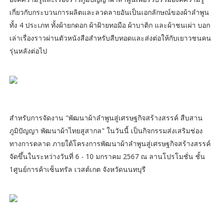
เกี่ยวกับกระบวนการผลิตและลวดลายอันเป็นเอกลักษณ์ของผ้าลำพูน
ทั้ง 4 ประเภท ทั้งผ้ายกดอก ผ้าฝ้ายทอมือ ผ้าบาติก และผ้าชนเผ่า บอก
เล่าเรื่องราวผ่านตัวหนังสือสำหรับสืบทอดและส่งต่อให้กับเยาวชนคน
รุ่นหลังต่อไป
สำหรับการจัดงาน "พัฒนาผ้าลำพูนสู่เศรษฐกิจสร้างสรรค์ สืบสาน
ภูมิปัญญา พัฒนาผ้าไทยสูสากล" ในวันนี้ เป็นกิจกรรมส่งเสริมช่อง
ทางการตลาด ภายใต้โครงการพัฒนาผ้าลำพูนสู่เศรษฐกิจสร้างสรรค์
จัดขึ้นในระหว่างวันที่ 6 - 10 มกราคม 2567 ณ ลานโปรโมชั่น ชั้น
1ศูนย์การค้าเซ็นทรัล เวสต์เกต จังหวัดนนทบุรี