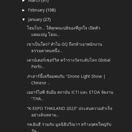
March
(97)
►
February
(108)
►
January
(27)
▼
โฮมโปร… ให้ทุกคนเปย์ของที่ถูกใจ เปิดตัว
แคมเปญ โฮมเ...
เขาเป็นใคร? ทำไม GQ ถึงกล้าเอาพนักงาน
ธรรมดาคนหนึ่ง...
เคาน์เตอร์เซอร์วิส คว้ารางวัลระดับโลก Global
Perfo...
🎉เสาร์นี้เตรียมพบกับ "Drone Light Show |
Chinese ...
เออาร์ไอพี จับมือ สถาบัน ICTI และ ETDA จัดงาน
“THA...
“K-EXPO THAILAND 2023” ประสบความสำเร็จ
อย่างล้นหลาม...
รพ.ยันฮี ร่วมกับ มูลนิธิปวีณาฯ สร้างกุศลใหญ่รับ
วัน...