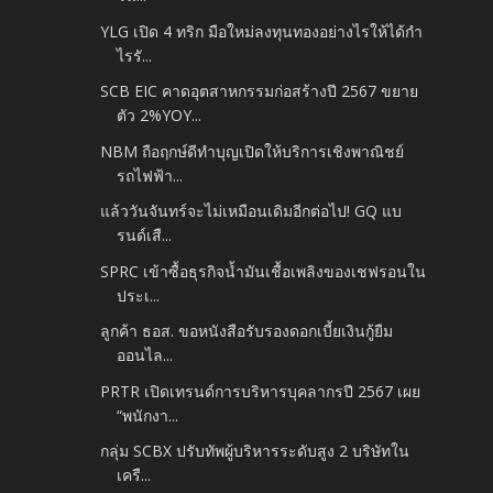
YLG เปิด 4 ทริก มือใหม่ลงทุนทองอย่างไรให้ได้กำ
ไรรั...
SCB EIC คาดอุตสาหกรรมก่อสร้างปี 2567 ขยาย
ตัว 2%YOY...
NBM ถือฤกษ์ดีทำบุญเปิดให้บริการเชิงพาณิชย์
รถไฟฟ้า...
แล้ววันจันทร์จะไม่เหมือนเดิมอีกต่อไป! GQ แบ
รนด์เสื...
SPRC เข้าซื้อธุรกิจน้ำมันเชื้อเพลิงของเชฟรอนใน
ประเ...
ลูกค้า ธอส. ขอหนังสือรับรองดอกเบี้ยเงินกู้ยืม
ออนไล...
PRTR เปิดเทรนด์การบริหารบุคลากรปี 2567 เผย
“พนักงา...
กลุ่ม SCBX ปรับทัพผู้บริหารระดับสูง 2 บริษัทใน
เครื...