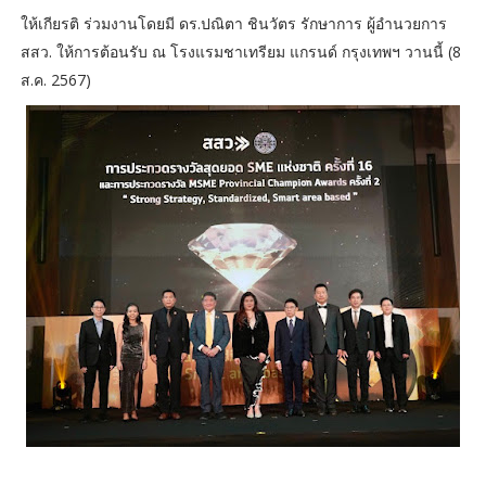
ให้เกียรติ ร่วมงานโดยมี ดร.ปณิตา ชินวัตร รักษาการ ผู้อำนวยการ
สสว. ให้การต้อนรับ ณ โรงแรมชาเทรียม แกรนด์ กรุงเทพฯ วานนี้ (8
ส.ค. 2567)