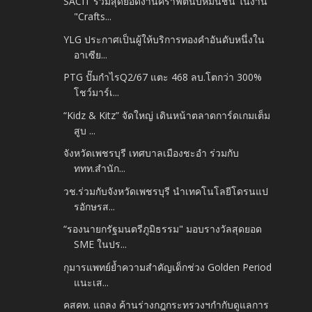
SACIT รวมสุดยอดงานคราฟต์นับหมื่นชิ้น ในงาน
"Crafts...
YLG ประกาศเป็นผู้ให้บริการทองคำอันดับหนึ่งใน
อาเซีย...
PTG ปั๊มกำไรQ2/67 แตะ 468 ลบ.โตกว่า 300%
โชว์มาร์เ...
“Kidz & Kitz” จัดใหญ่ เดินหน้าตลาดการ์ดเกมเต็ม
สูบ ...
จังหวัดเพชรบุรี เทศบาลเมืองชะอํา ร่วมกับ
ททท.สำนัก...
วช.ร่วมกับจังหวัดเพชรบุรี นำเทคโนโลยีโดรนแป
รอักษรส...
“รองนายกรัฐมนตรีภูมิธรรม" มอบรางวัลสุดยอด
SME ในปร...
กุมารแพทย์ย้ำความสำคัญเด็กช่วง Golden Period
แนะเส...
คสคท. แถลง ค้านร่างกฎกระทรวงฯกำกับดูแลการ