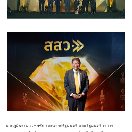
นายภูมิธรรม เวชยชัย รองนายกรัฐมนตรี และรัฐมนตรีว่าการ