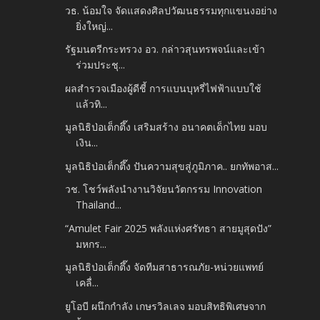
วธ. น้อมใจ จัดแสดงศิลปวัฒนธรรมทุกแขนงอย่าง
ยิ่งใหญ่...
รัฐมนตรีกระทรวง อว. กล่าวสุนทรพจน์และเข้า
ร่วมประชุ...
ผลสำรวจเมืองผู้ดีชี้ การแบนบุหรี่ไฟฟ้าแบบใช้
แล้วทิ...
มูลนิธิป่อเต็กตึ๊ง เสริมสร้าง อนาคตเด็กไทย มอบ
เงิน...
มูลนิธิป่อเต็กตึ๊ง ปันความสุขสู่ภูมิภาค.. ยกทัพอาส...
วช. โชว์พลังนำงานวิจัยนวัตกรรม Innovation
Thailand...
“Amulet Fair 2025 พลังแห่งศรัทธา สายมูสุดปัง”
มหกร...
มูลนิธิป่อเต็กตึ๊ง จัดทีมสาธารณภัย-หน่วยแพทย์
เคลื่...
ยูโอบี ผนึกกำลัง เกษรวิลเลจ มอบสิทธิพิเศษจาก