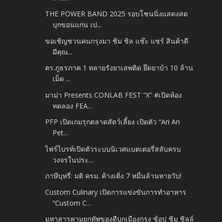
THE POWER BAND 2025 รอบโซนนิ่งแสดงสด
บุกขอนแก่น เป...
ขอเชิญชวนคนกรุงมา ชิม ชิล แช๊ะ แชร์ สินค้าดี
มีคุณ...
ตร.ภูธรภาค 1 ทลายรังยาเสพติด ยึดยาบ้า 10 ล้าน
เม็ด ...
มาม่า Presents CONLAB FEST “X” #เปิดห้อง
ทดลอง FEA...
PFP เปิดเกมรุกตลาดสัตว์เลี้ยง เปิดตัว “Ari Ari
Pet...
ไฟร์ไบรท์เปิดตัวระบบนิเวศแบตเตอรี่สลับครบ
วงจรในประ...
ภาษีบุหรี่: มติ ครม. ค้างเติ่ง 7 หมื่นล้านหายวับ!
Custom Culinary เปิดการแข่งขันการทำอาหาร
“Custom C...
มหาสารคามยกทัพของดีบุกเมืองกรุง ช้อป ชิม ชิลล์