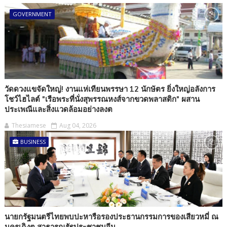
GOVERNMENT
วัดดวงแขจัดใหญ่! งานแห่เทียนพรรษา 12 นักษัตร ยิ่งใหญ่อลังการ
โชว์ไฮไลต์ "เรือพระที่นั่งสุพรรณหงส์จากขวดพลาสติก" ผสาน
ประเพณีและสิ่งแวดล้อมอย่างลงต
Thesiamese
Aug 04, 2026
BUSINESS
นายกรัฐมนตรีไทยพบปะหารือรองประธานกรรมการของเสียวหมี่ ณ