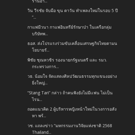
ร้านอา...
วิน วีรชัย จับมือ ขุน ตาวัน ทำเพลงใหม่ในรอบ 5 ปี
“...
กาแฟมีวนา กาแฟอินทรีย์รักษาป่า ในเครือกลุ่ม
บริษัทพ...
ธอส. ส่งโปรแรงร่วมขับเคลื่อนเศรษฐกิจไทยตามน
โยบายรั...
พิชัย ชุณหวชิร รองนายกรัฐมนตรี และ รมว.
กระทรวงการ...
วธ. น้อมใจ จัดแสดงศิลปวัฒนธรรมทุกแขนงอย่าง
ยิ่งใหญ่...
“Stang Tari” กล่าว ถ้าคนฟังยังไม่มีเเฟน ไม่เป็น
ไรน...
ถอดแนวคิด 2 ผู้บริหารหญิงหน้าใหม่ในวงการอสัง
หา พร้...
วช. แถลงข่าว “มหกรรมงานวิจัยแห่งชาติ 2568
Thailand...