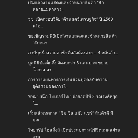
เริ่มแล้วงานแสดงและจำหน่ายสินค้า “ฮัก
หลาย...มหาสาร...
วช. เปิดกรอบวิจัย “ด้านสัตว์เศรษฐกิจ” ปี 2569
พร้อ...
ขอเชิญร่วมพิธีเปิด“งานแสดงและจำหน่ายสินค้า
“ฮักหลา...
ภาษีบุหรี่: ความล่าช้าที่คลังต้องจ่าย – 4 หมื่นล้า...
มูลนิธิป่อเต็กตึ๊ง จัดงบกว่า 5 แสนบาท ขยาย
โอกาส สร...
การวางแผนทางการเงินส่วนบุคคลกับความ
ยุติธรรมของการใ...
‘กทม.’ ผนึก ‘ไบเออร์ไทย’ ต่อยอดปีที่ 2 รณรงค์หยุด
โ...
เริ่มแล้วเทศกาล “ชิม ชิล แช๊ะ แชร์” สินค้าดี มี
คุณ...
ไทยกรุ๊ป โฮลดิ้งส์ เปิดประสบการณ์ชีวิตสมดุลผ่าน
งาน...