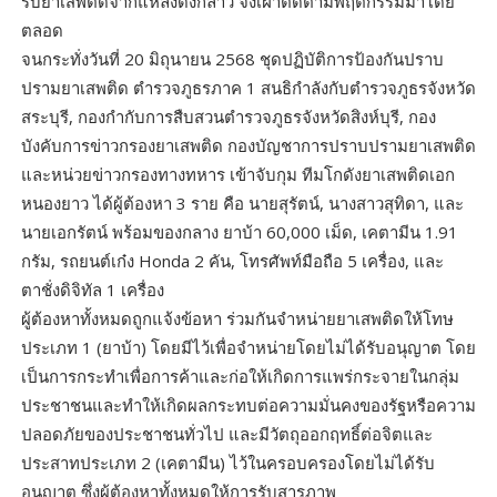
รับยาเสพติดจากแหล่งดังกล่าว จึงเฝ้าติดตามพฤติกรรมมาโดย
ตลอด
จนกระทั่งวันที่ 20 มิถุนายน 2568 ชุดปฏิบัติการป้องกันปราบ
ปรามยาเสพติด ตำรวจภูธรภาค 1 สนธิกำลังกับตำรวจภูธรจังหวัด
สระบุรี, กองกำกับการสืบสวนตำรวจภูธรจังหวัดสิงห์บุรี, กอง
บังคับการข่าวกรองยาเสพติด กองบัญชาการปราบปรามยาเสพติด
และหน่วยข่าวกรองทางทหาร เข้าจับกุม ทีมโกดังยาเสพติดเอก
หนองยาว ได้ผู้ต้องหา 3 ราย คือ นายสุรัตน์, นางสาวสุทิดา, และ
นายเอกรัตน์ พร้อมของกลาง ยาบ้า 60,000 เม็ด, เคตามีน 1.91
กรัม, รถยนต์เก๋ง Honda 2 คัน, โทรศัพท์มือถือ 5 เครื่อง, และ
ตาชั่งดิจิทัล 1 เครื่อง
ผู้ต้องหาทั้งหมดถูกแจ้งข้อหา ร่วมกันจำหน่ายยาเสพติดให้โทษ
ประเภท 1 (ยาบ้า) โดยมีไว้เพื่อจำหน่ายโดยไม่ได้รับอนุญาต โดย
เป็นการกระทำเพื่อการค้าและก่อให้เกิดการแพร่กระจายในกลุ่ม
ประชาชนและทำให้เกิดผลกระทบต่อความมั่นคงของรัฐหรือความ
ปลอดภัยของประชาชนทั่วไป และมีวัตถุออกฤทธิ์ต่อจิตและ
ประสาทประเภท 2 (เคตามีน) ไว้ในครอบครองโดยไม่ได้รับ
อนุญาต ซึ่งผู้ต้องหาทั้งหมดให้การรับสารภาพ