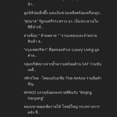
ห้า...
มูลนิธิป่อเต็กตึ๊ง มอบเงินช่วยเหลือพร้อมเครื่องอุป...
“ศุภมาส” รัฐมนตรีกระทรวง อว. เป็นประธานใน
พิธีนำเข้...
สายช็อบ “ ห้ามพลาด ” “งานแสดงและจำหน่าย
สินค้า ฮ...
“กรุงเทพกรีฑา” ที่สุดของทำเล Luxury Living มูล
ค่าล...
กลุ่มบริษัทบางจากย้ำความพร้อมด้าน SAF ร่วมขับ
เคลื่...
กสิกรไทย - ไทยแอร์เอเชีย Thai AirAsia ร่วมมือทำ
สัญ...
WHAID บรรลุข้อตกลงขายที่ดินกับ “Beijing
Haoyang”
ลดงบขาดดุลเพิ่มรายได้ โจทย์ใหญ่ กระทรวงการ
คลัง ที่...