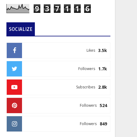
9
3
7
1
1
6
SOCIALIZE
3.5k
Likes
1.7k
Followers
2.8k
Subscribes
524
Followers
849
Followers