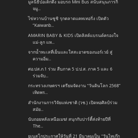
มูลนิธิป่อเต็กตึ๊ง มอบรถ Mini Bus สนับสนุนภารกิ
จมู...
ไข่หวานบ้านซูชิ รุกตลาดแคทเทอริ่ง เปิดตัว
“Kaiwanb...
AMARIN BABY & KIDS เปิดลิสต์แบรนด์ครองใจ
แม่-ลูก แห...
จากน้ำทะเลที่เย็นและใสสะอาดของนอร์เวย์ สู่
ความอิ่ม...
ศอ.ปส.ภ.1 ร่วม สืบภาค 5 ป.ป.ส. ภาค 5 และ 6
ร่วมจับ...
กระทรวงเกษตรฯ เตรียมจัดงาน “วันดินโลก 2568”
เทิดพร...
สำนักงานการวิจัยแห่งชาติ (วช.) เปิดหอศิลป์ร่วม
สมัย...
นับถอยหลังเหนือเมฆ! สนุกกับปาร์ตี้ส่งท้ายปีที่
The...
ยูเนสโกประกาศให้วันที่ 21 มีนาคมเป็น “วันไทเก๊ก