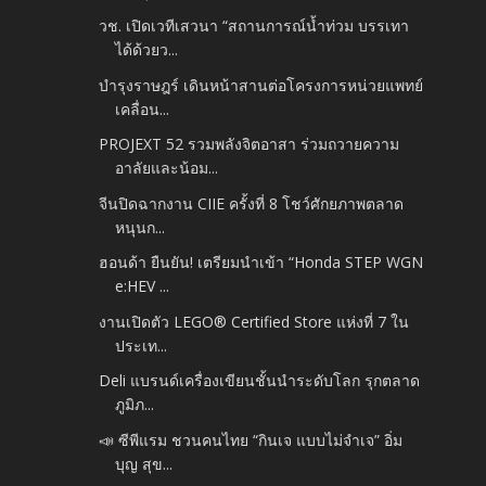
วช. เปิดเวทีเสวนา “สถานการณ์น้ำท่วม บรรเทา
ได้ด้วยว...
บำรุงราษฎร์ เดินหน้าสานต่อโครงการหน่วยแพทย์
เคลื่อน...
PROJEXT 52 รวมพลังจิตอาสา ร่วมถวายความ
อาลัยและน้อม...
จีนปิดฉากงาน CIIE ครั้งที่ 8 โชว์ศักยภาพตลาด
หนุนก...
ฮอนด้า ยืนยัน! เตรียมนำเข้า “Honda STEP WGN
e:HEV ...
งานเปิดตัว LEGO® Certified Store แห่งที่ 7 ใน
ประเท...
Deli แบรนด์เครื่องเขียนชั้นนำระดับโลก รุกตลาด
ภูมิภ...
📣 ซีพีแรม ชวนคนไทย “กินเจ แบบไม่จำเจ” อิ่ม
บุญ สุข...