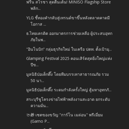
ฟรีน สโรชา สุดตื่นเต้น! MINISO Flagship Store
พลิก...
YLG ชี้ทองคำกลับสู่เทรนด์ขาขึ้นหลังตลาดคาดมี
โอกาส ...
ธ.ไทยเครดิต ออกมาตรการช่วยเหลือ ผู้ประสบอุทก
ภัยในพ...
"อินโนบิก” กลุ่มธุรกิจใหม่ ในเครือ ปตท. ตั้งเป้ามุ...
Glamping Festival 2025 คอนเสิร์ตสุดยิ่งใหญ่แห่ง
ปีข...
มูลนิธิป่อเต็กตึ๊ง โดยทีมบรรเทาสาธารณภัย รวม
50 นา...
มูลนิธิป่อเต็กตึ๊ง ระดมกำลังครั้งใหญ่ สู้มหาอุทกภั...
สระบุรีชูโครงข่ายไฟฟ้าพลังงานสะอาด ยกระดับ
ความมั่น...
🍈🎁 เซตของขวัญ "การ์โน เมล่อน" พรีเมี่ยม
(Garno P...