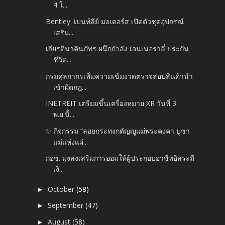
4 ใ...
Bentley. เบนท์ลีย์ มอเตอร์ส เปิดตัวชุดอุปกรณ์
เสริม...
เกียรตินาคินภัทร ผนึกกำลัง เจนเนอราลี่ ประกัน
ชีวิต...
กรมศุลกากรเพิ่มความเข้มงวดตรวจสอบสินค้านำ
เข้าผิดกฎ...
INETREIT เตรียมขึ้นเครื่องหมาย XR วันที่ 3
พ.ย.นี้...
✨ กิจกรรม “ลอยกระทงกตัญญูแม่พระคงคา บูชา
แม่แห่งแผ่...
กอช. มุ่งส่งเสริมการออมให้ผู้ประกอบอาชีพอิสระมี
เงิ...
October
(58)
►
September
(47)
►
August
(58)
►