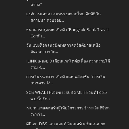
สากล”
องค์การตลาด กระทรวงมหาดไทย จัดพิธีวัน
สถาปนา ครบรอบ...
ธนาคารกรุงเทพ เปิดตัว ‘Bangkok Bank Travel
Card’ เ...
วัน แบงค็อก เนรมิตเทศกาลคริสต์มาสเหนือ
จินตนาการกับ...
ILINK เผยงบ 9 เดือนแรกโตต่อเนื่อง กวาดรายได้
รวม 4,...
การเงินธนาคาร เปิดตัวแอปพลิเคชั่น “การเงิน
ธนาคาร M...
SCB WEALTHเปิดขายSCBGMLITEวันที่18-25
พ.ย.นี้บริหา...
Nium แพลตฟอร์มผู้ให้บริการการชำระเงินดิจิทัล
ระหว่า...
ดีบีเอส DBS และแอนท์ อินเตอร์เนชั่นแนล ยก