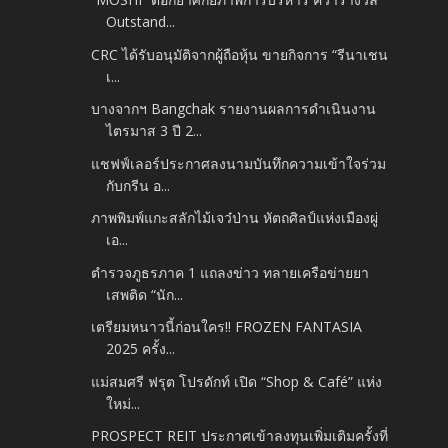
Outstand...
CRC ได้รับอนุมัติจากผู้ถือหุ้น ขายกิจการ “รีนาเชน
เ...
บางจากฯ Bangchak รายงานผลการดำเนินงาน
ไตรมาส 3 ปี 2...
แชฟฟ์เลอร์ประกาศลงนามบันทึกความเข้าใจร่วม
กับกรีน อ...
ภาพพิมพ์แกะสลักไม้เจว๋ป่าน หัตถศิลป์แห่งเมืองผู่
เอ...
ตำรวจภูธรภาค 1 แถลงข่าว ทลายเครือข่ายยา
เสพติด “นัก...
เตรียมหนาวนี้ก่อนใคร!! FROZEN FANTASIA
2025 ครั้ง...
แม่สมศรี ฟรุต โปรดักท์ เปิด “Shop & Café” แห่ง
ใหม่...
PROSPECT REIT ประกาศเข้าลงทุนเพิ่มเติมครั้งที่