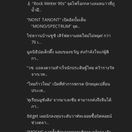
🎸 “Rock Winter 90s” จุดไฟร็อกกลางลมหนาวที่ภู
น้ำผึ...
“NONT TANONT” เปิดอัลบั้มเต็ม
“MONO/SPECTRUM” จุด...
ไข่หวานบ้านซูชิ เสิร์ฟความสดใหม่ไม่หยุด! กว่า
70 เ...
มูลนิธิป่อเต็กตึ๊ง มอบของขวัญ ส่งกำลังใจแก่ผู้พิ
กา...
“วช. แถลงความสำเร็จนักประดิษฐ์ไทย คว้ารางวัล
จากเวท...
“ไทยก้าวใหม่” เปิดที่ทำการพรรค ปักหมุดเปลี่ยน
ประเท...
‘ทุเรียนมูซังคิง’ จากมาเลเซีย สามารถส่งถึงจีนได้
ภา...
Bitget เผยนักลงทุนระดับวาฬทะยอยซื้อบิตคอยน์
ช่วงตลา...
“MOSHI” ตอกย้ำศักยภาพการบริหาร คว้ารางวัล