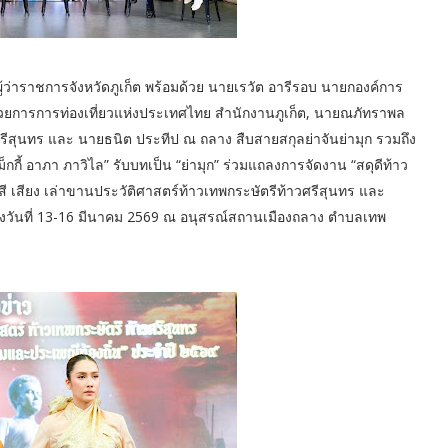
ู้ว่าราชการจังหวัดภูเก็ต พร้อมด้วย นายเรวัต อารีรอบ นายกองค์การ
ำนวยการการท่องเที่ยวแห่งประเทศไทย สำนักงานภูเก็ต, นายณภัทราพล
รีสุนทร และ นายธนิต ประทีป ณ ถลาง สืบสายสกุลย่าจันย่ามุก รวมถึง
ม็กกี้ อาภา ภาวิไล” รับบทเป็น “ย่ามุก” ร่วมแถลงการจัดงาน “สดุดีท้าว
สี เสียง เล่าขานประวัติศาสตร์ท้าวเทพกระษัตรีท้าวศรีสุนทร และ
างวันที่ 13-16 มีนาคม 2569 ณ อนุสรณ์สถานเมืองถลาง ตำบลเทพ