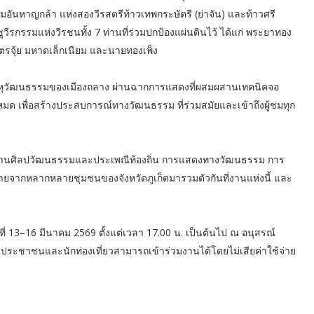
ันหาญกล้า แห่งสองวีรสตรีท้าวเทพกระษัตรี (ย่าจัน) และท้าวศรี
ชูวีรกรรมแห่งวีรชนทั้ง 7 ท่านที่ร่วมปกป้องแผ่นดินไว้ ได้แก่ พระยาทอง
รจุ้ย มหาดเล็กเนียม และนายทองเพ็ง
พหุวัฒนธรรมของเมืองถลาง ผ่านฉากการแสดงที่ผสมผสานเทคนิคจอ
ด เพื่อสร้างประสบการณ์ทางวัฒนธรรม ที่ร่วมสมัยและเข้าถึงผู้ชมทุก
ด้านศิลปวัฒนธรรมและประเพณีท้องถิ่น การแสดงทางวัฒนธรรม การ
มายจากหลากหลายชุมชนของจังหวัดภูเก็ตมารวมตัวกันที่งานแห่งนี้ และ
ันที่ 13–16 มีนาคม 2569 ตั้งแต่เวลา 17.00 น. เป็นต้นไป ณ อนุสรณ์
ยประชาชนและนักท่องเที่ยวสามารถเข้าร่วมงานได้โดยไม่เสียค่าใช้จ่าย