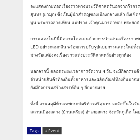
จะแสดงถ่ายทอดเรื่องราวทางประวัติศาสตร์นอกจากวีรกรรมอ
สุนทร (ย่ามุก) ซึ่งเป็นผู้นำสำคัญของเมืองถลางแล้ว ยังเชิด
พูน พระยาถลางเทียน แม่ปราง เจ้าคุณมารดาทอง พระยกบัต
การแสดงในปีนี้มีความโดดเด่นด้วยการนำเสนอเรื่องราว
LED อย่างกลมกลืน พร้อมการปรับรูปแบบการแสดงใหม่ทั้งหม
ช่วงวัยแต่ยังคงเรื่องราวแห่งประวัติศาสตร์อย่างถูกต้อง
นอกจากนี้ ตลอดระยะเวลาการจัดงาน 4 วัน จะมีกิจกรรม
จำหน่ายสินค้าท้องถิ่นทั้งอาหารและผลิตภัณฑ์ท้องถิ่นมาก
ยังมีกิจกรรมสร้างสรรค์อื่น ๆ อีกมากมาย
ทั้งนี้ งานสดุดีท้าวเทพกระษัตรีท้าวศรีสุนทร จะจัดขึ้นในว
สถานเมืองถลาง (บ้านเหรียง) อำเภอถลาง จังหวัดภูเก็ต โด
Tags
# Event