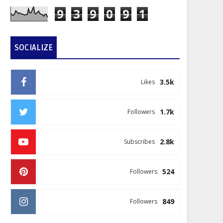
9
3
9
0
9
1
SOCIALIZE
3.5k
Likes
1.7k
Followers
2.8k
Subscribes
524
Followers
849
Followers