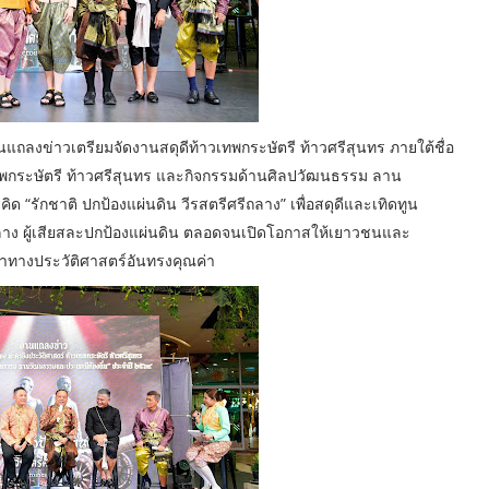
งานแถลงข่าวเตรียมจัดงานสดุดีท้าวเทพกระษัตรี ท้าวศรีสุนทร ภายใต้ชื่อ
เทพกระษัตรี ท้าวศรีสุนทร และกิจกรรมด้านศิลปวัฒนธรรม ลาน
“รักชาติ ปกป้องแผ่นดิน วีรสตรีศรีถลาง” เพื่อสดุดีและเทิดทูน
ลาง ผู้เสียสละปกป้องแผ่นดิน ตลอดจนเปิดโอกาสให้เยาวชนและ
าทางประวัติศาสตร์อันทรงคุณค่า