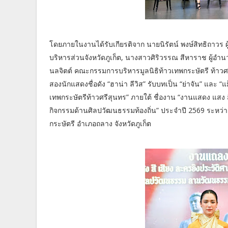
โดยภายในงานได้รับเกียรติจาก นายนิรัตน์ พงษ์สิทธิถาวร ผ
บริหารส่วนจังหวัดภูเก็ต, นางสาวศิริวรรณ สีหาราช ผู้อ
นลจิตต์ คณะกรรมการบริหารมูลนิธิท้าวเทพกระษัตรี ท้าวศ
สองนักแสดงชื่อดัง “ฮาน่า ลีวิส” รับบทเป็น “ย่าจัน” และ “แ
เทพกระษัตรีท้าวศรีสุนทร” ภายใต้ ชื่องาน “งานแสดง แสง 
กิจกรรมด้านศิลปวัฒนธรรมท้องถิ่น” ประจำปี 2569 ระหว่
กระษัตรี อำเภอถลาง จังหวัดภูเก็ต