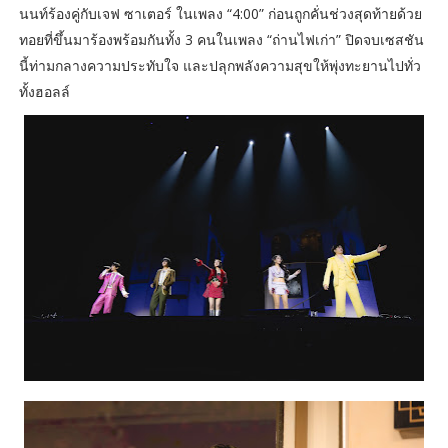
นนท์ร้องคู่กับเจฟ ซาเตอร์ ในเพลง “4:00” ก่อนถูกคั่นช่วงสุดท้ายด้วย
ทอยที่ขึ้นมาร้องพร้อมกันทั้ง 3 คนในเพลง “ถ่านไฟเก่า” ปิดจบเซสชัน
นี้ท่ามกลางความประทับใจ และปลุกพลังความสุขให้พุ่งทะยานไปทั่ว
ทั้งฮอลล์