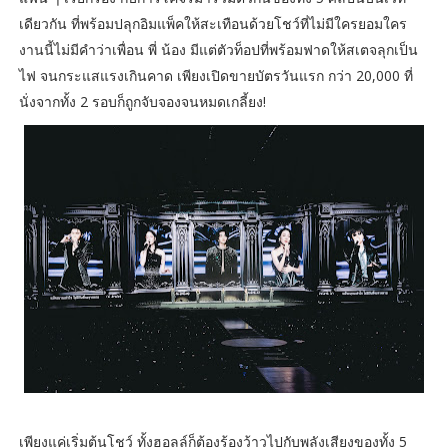
เดียวกัน ที่พร้อมปลุกอิมแพ็คให้สะเทือนด้วยโชว์ที่ไม่มีใครยอมใคร
งานนี้ไม่มีคำว่าเพื่อน พี่ น้อง มีแต่ตัวท็อปที่พร้อมฟาดให้สเตจลุกเป็น
ไฟ จนกระแสแรงเกินคาด เพียงเปิดขายบัตรวันแรก กว่า 20,000 ที่
นั่งจากทั้ง 2 รอบก็ถูกจับจองจนหมดเกลี้ยง!
เพียงแค่เริ่มต้นโชว์ ทั้งฮอลล์ก็ต้องร้องว้าวไปกับพลังเสียงของทั้ง 5