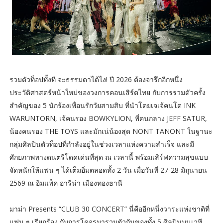
รวมตัวท็อปทั้งที จะธรรมดาได้ไง! ปี 2026 ต้องจารึกอีกหนึ่ง
ประวัติศาสตร์หน้าใหม่ของวงการคอนเสิร์ตไทย กับการรวมตัวครั้ง
สำคัญของ 5 นักร้องเพื่อนรักวัยสามสิบ ที่นำโดยเจเจ้คนโต INK
WARUNTORN, เจ้คนรอง BOWKYLION, พี่คนกลาง JEFF SATUR,
น้องคนรอง THE TOYS และมักเน่น้องสุด NONT TANONT ในฐานะ
กลุ่มศิลปินตัวท็อปที่กำลังอยู่ในช่วงเวลาแห่งความสำเร็จ และมี
ศักยภาพทางดนตรีโดดเด่นที่สุด ณ เวลานี้ พร้อมเสิร์ฟความสุขแบบ
จัดหนักให้แฟน ๆ ได้เต็มอิ่มตลอดทั้ง 2 วัน เมื่อวันที่ 27-28 มิถุนายน
2569 ณ อิมแพ็ค อารีน่า เมืองทองธานี
มาม่า Presents “CLUB 30 CONCERT” นี่คืออีกหนึ่งวาระแห่งชาติที่
แฟน ๆ เรียกร้อง กับการโคจรมารวมตัวกันของทั้ง 5 ศิลปินบนเวที