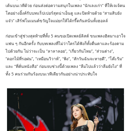
เต้นบนเวทีด้วย ก่อนส่งต่อความสนุกในเพลง “นักเลงเก่า” ที่ให้เจเจ้คน
โตอย่างอิ้งค์รับบทแร็ปเปอร์สุดน่าเอ็นดู และปิดท้ายด้วย “สามสิบยัง
แจ๋ว” เสิร์ฟโมเมนต์ขวัญใจแม่ยกให้ได้กรี๊ดกันสนั่นทั้งฮอลล์
ก่อนเข้าสู่ช่วงสุดท้ายที่ทั้ง 5 คนขอเปิดเพลย์ลิสต์ ขนเพลงฮิตมาเอาใจ
แฟน ๆ กันอีกครั้ง กับบทเพลงที่ไม่ว่าใครได้ฟังก็ทั้งตื่นตาและร้องตาม
ไปด้วยกัน ไม่ว่าจะเป็น “ลาลาลอย”, “เกี่ยวกันไหม”, “ส่วนต่าง”,
“ดอกไม้ที่รอฝน”, “เหมือนวิวาห์”, “พิง”, “สักวันฉันจะหายดี”, “โต๊ะริม”
และ “ที่คั่นหนังสือ” ก่อนจบช่วงนี้ด้วยเพลง “ลืมไปแล้วว่าลืมยังไง” ที่
ทั้ง 5 คนร่วมกันร้องบนเวทีเดียวกันอย่างน่าประทับใจ