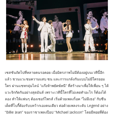
เซสชันถัดไปที่หลายคนรอคอย เมื่อมิตรภาพไม่มีต้องอยู่บนเวทีนี้อีก
แล้ว ชวนแวะชมความแสบ ซน และการแกล้งกันแบบไม่มีใครยอม
ใคร ผ่านแชทกลุ่มไลน์ “แก๊งห้าพยัคฆ์หนี” ที่สร้างมาเพื่อให้เพื่อน ๆ ได้
แวะจิกกัดกันอย่างสุดมันส์ เพราะเวทีนี้ใครที่ไม่เคยทำอะไร ก็ต้องได้
ลอง ทำให้แฟนๆ ต้องเซอร์ไพรส์ เริ่มด้วยเพลงร็อค “ไม่มีเธอ” กับซีน
เด็ดที่โบกี้ต้องรับบทว้ากเองคนเดียว ต่อด้วยเพลงระดับ Legend อย่าง
“Billie Jean” ของราชาเพลงป๊อป “Michael Jackson” โดยมีทอยที่ต้อง