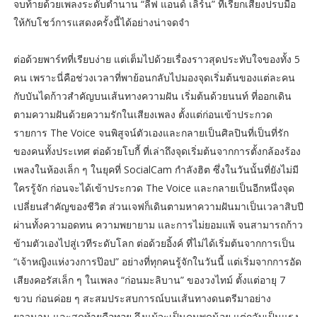
จบท้ายด้วยเพลงระดับตำนาน “ลีฟ แอนด์ เลิร์น” ที่เรียกเสียงปรบมือ
ให้กับโชว์การแสดงครั้งนี้ได้อย่างน่าจดจำ
ต่อด้วยพาร์ทที่เรียบง่าย แต่เต็มไปด้วยเรื่องราวสุดประทับใจของทั้ง 5
คน เพราะนี่คือช่วงเวลาที่พาย้อนกลับไปมองจุดเริ่มต้นของแต่ละคน
กับบันไดก้าวสำคัญบนเส้นทางความฝัน เริ่มต้นด้วยนนท์ ที่ออกเดิน
ตามความฝันด้วยความรักในเสียงเพลง ตั้งแต่ก่อนเข้าประกวด
รายการ The Voice จนพิสูจน์ตัวเองและกลายเป็นศิลปินที่เป็นที่รัก
ของคนทั้งประเทศ ต่อด้วยโบกี้ ที่เล่าถึงจุดเริ่มต้นจากการตั้งกล้องร้อง
เพลงในห้องเล็ก ๆ ในยุคที่ SocialCam กำลังฮิต ซึ่งในวันนั้นที่ยังไม่มี
ใครรู้จัก ก่อนจะได้เข้าประกวด The Voice และกลายเป็นอีกหนึ่งจุด
เปลี่ยนสำคัญของชีวิต ส่วนเจฟก็เดินตามหาความฝันมาเป็นเวลาสิบปี
ผ่านทั้งความอดทน ความพยายาม และการไม่ยอมแพ้ จนสามารถก้าว
ข้ามตัวเองไปสู่เวทีระดับโลก ต่อด้วยอิ้งค์ ที่ไม่ได้เริ่มต้นจากการเป็น
“เจ้าหญิงแห่งวงการป๊อป” อย่างที่ทุกคนรู้จักในวันนี้ แต่เริ่มจากการอัด
เสียงคอรัสเล็ก ๆ ในเพลง “ก่อนมะลิบาน” ของวงไทม์ ตั้งแต่อายุ 7
ขวบ ก่อนค่อย ๆ สะสมประสบการณ์บนเส้นทางดนตรีมาอย่าง
ยาวนาน และสุดท้ายคือทอย ถึงแม้จะเป็นคนพูดน้อย แต่กลับเป็นแรง