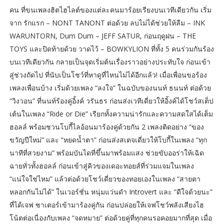
คน ที่ขนเพลงฮิตไฮไลต์ของแต่ละคนมาร้อยเรียงบนเวทีเดียวกัน เริ่ม
จาก รักแรก – NONT TANONT ต่อด้วย ลบไม่ได้ช่วยให้ลืม – INK
WARUNTORN, Dum Dum – JEFF SATUR, ก่อนฤดูฝน – THE
TOYS และปิดท้ายด้วย วาดไว้ – BOWKYLION ที่ทั้ง 5 คนร่วมกันร้อง
บนเวทีเดียวกัน กลายเป็นจุดเริ่มต้นเรื่องราวอย่างประทับใจ ก่อนเข้า
สู่ช่วงถัดไป ที่นับเป็นโชว์ที่หาดูที่ไหนไม่ได้อีกแล้ว! เมื่อเพื่อนขอร้อง
เพลงเพื่อนบ้าง เริ่มด้วยเพลง “ลงใจ” ในฉบับของนนท์ ธนนท์ ต่อด้วย
“วิงวอน” ที่นนท์ร้องคู่อิ้งค์ วรันธร ก่อนส่งเวทีเดี่ยวให้อิ้งค์ได้โชว์สเต็ป
เต้นในเพลง “Ride or Die” เรียกทั้งความน่ารักและความสดใสได้เต็ม
ฮอลล์ พร้อมชวนโบกี้ไลอ้อนมาร้องคู่ด้วยกัน 2 เพลงติดอย่าง “ของ
ขวัญปีใหม่” และ “หยดน้ำตา” ก่อนส่งสเตจเดี่ยวให้โบกี้ในเพลง “ทุก
นาทีที่สวยงาม” พร้อมบันไดที่ขึ้นมาพร้อมแสง ช่วยขับออร่าให้เฉิด
ฉายทั่วทั้งฮอลล์ ก่อนเข้าสู่คิวของเดอะทอยส์ที่ร่วมแจมในเพลง
“แน่ใจใช่ไหม” แล้วต่อด้วยโชว์เดี่ยวของทอยเองในเพลง “สายตา
หลอกกันไม่ได้” ในเวอร์ชั่น หนุ่มแว่นดำ Introvert และ “ดีใจด้วยนะ”
ที่ได้เจฟ ซาเตอร์เข้ามาร้องคู่กัน ก่อนปล่อยให้เจฟโชว์พลังเสียงไฮ
โน้ตต่อเนื่องกับเพลง “จดหมาย” ต่อด้วยคู่ที่ทุกคนรอคอยมากที่สุด เมื่อ