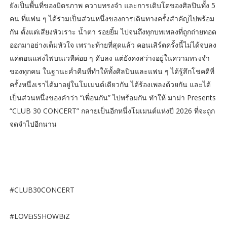
ยังเป็นพื้นที่ของมิตรภาพ ความทรงจำ และการเติบโตของศิลปินทั้ง 5
คน ที่แฟน ๆ ได้ร่วมเป็นส่วนหนึ่งของการเดินทางครั้งสำคัญไปพร้อม
กัน ตั้งแต่เสียงหัวเราะ น้ำตา รอยยิ้ม ไปจนถึงทุกบทเพลงที่ถูกถ่ายทอด
ออกมาอย่างเต็มหัวใจ เพราะท้ายที่สุดแล้ว คอนเสิร์ตครั้งนี้ไม่ได้จบลง
แค่ตอนแสงไฟบนเวทีค่อย ๆ ดับลง แต่ยังคงสว่างอยู่ในความทรงจำ
ของทุกคน ในฐานะค่ำคืนที่ทำให้ทั้งศิลปินและแฟน ๆ ได้รู้สึกโชคดีที่
ครั้งหนึ่งเราได้มาอยู่ในโมเมนต์เดียวกัน ได้ร้องเพลงด้วยกัน และได้
เป็นส่วนหนึ่งของคำว่า “เพื่อนกัน” ไปพร้อมกัน ทำให้ มาม่า Presents
“CLUB 30 CONCERT” กลายเป็นอีกหนึ่งโมเมนต์แห่งปี 2026 ที่จะถูก
จดจำไปอีกนาน
#CLUB30CONCERT
#LOVEiSSHOWBiZ