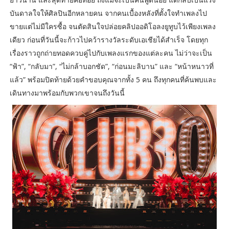
บันดาลใจให้ศิลปินอีกหลายคน จากคนเบื้องหลังที่ตั้งใจทำเพลงไป
ขายแต่ไม่มีใครซื้อ จนตัดสินใจปล่อยคลิปออดิโอลงยูทูบไว้เพียงเพลง
เดียว ก่อนที่วันนี้จะก้าวไปคว้ารางวัลระดับเอเชียได้สำเร็จ โดยทุก
เรื่องราวถูกถ่ายทอดควบคู่ไปกับเพลงแรกของแต่ละคน ไม่ว่าจะเป็น
“ฟ้า”, “กลับมา”, “ไม่กล้าบอกชัด”, “ก่อนมะลิบาน” และ “หน้าหนาวที่
แล้ว” พร้อมปิดท้ายด้วยคำขอบคุณจากทั้ง 5 คน ถึงทุกคนที่ค้นพบและ
เดินทางมาพร้อมกับพวกเขาจนถึงวันนี้