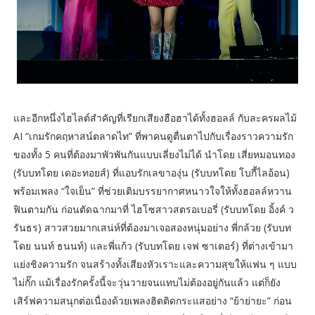
และอีกหนึ่งไฮไลต์สำคัญที่เรียกเสียงฮือฮาได้ทั้งฮอลล์ กับละครผลไม้
AI “เกมรักคฤหาสน์ตลาดไท” ที่พาคนดูตื่นตาไปกับเรื่องราวความรัก
ของทั้ง 5 คนที่ต้องมาพัวพันกันแบบเลี่ยงไม่ได้ นำโดย เสี่ยหมอนทอง
(รับบทโดย เดอะทอยส์) ที่แอบรักเลขาองุ่น (รับบทโดย โบกี้ไลอ้อน)
พร้อมเพลง “ใจเย็น” ที่ช่วยเติมบรรยากาศหนาวใจให้ทั้งฮอลล์หวาน
ฟินตามกัน ก่อนตัดฉากมาที่ ไฮโซสาวสตรอเบอรี่ (รับบทโดย อิ้งค์ ว
รันธร) สาวสวยมากเสน่ห์ที่ต้องมาเจอสองหนุ่มอย่าง พี่กล้วย (รับบท
โดย นนท์ ธนนท์) และพี่แก้ว (รับบทโดย เจฟ ซาเตอร์) ที่ต่างเข้ามา
แย่งชิงความรัก จนสร้างทั้งเสียงหัวเราะและความสุขให้แฟน ๆ แบบ
ไม่กั๊ก แม้เรื่องรักครั้งนี้จะวุ่นวายจนแทบไม่ต้องอยู่กันแล้ว แต่ก็ยัง
เสิร์ฟความสนุกต่อเนื่องด้วยเพลงฮิตติดกระแสอย่าง “ย้าย่ายะ” ก่อน