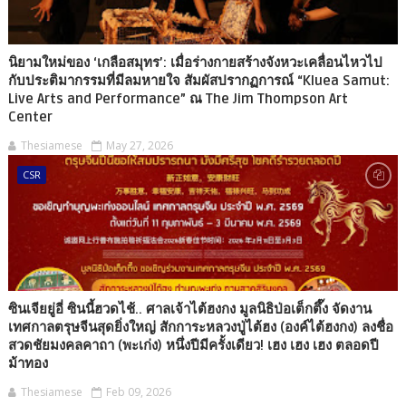
นิยามใหม่ของ ‘เกลือสมุทร’: เมื่อร่างกายสร้างจังหวะเคลื่อนไหวไป
กับประติมากรรมที่มีลมหายใจ สัมผัสปรากฏการณ์ “Kluea Samut:
Live Arts and Performance” ณ The Jim Thompson Art
Center
Thesiamese
May 27, 2026
CSR
ซินเจียยู่อี่ ซินนี้ฮวดไช้.. ศาลเจ้าไต้ฮงกง มูลนิธิป่อเต็กตึ๊ง จัดงาน
เทศกาลตรุษจีนสุดยิ่งใหญ่ สักการะหลวงปู่ไต้ฮง (องค์ไต้ฮงกง) ลงชื่อ
สวดชัยมงคลคาถา (พะเก่ง) หนึ่งปีมีครั้งเดียว! เฮง เฮง เฮง ตลอดปี
ม้าทอง
Thesiamese
Feb 09, 2026