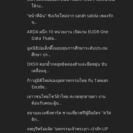
ให้วง...
“หน้าที่ฉัน” ซิงเกิลใหม่จาก sarah salola เพลงรัก
ข...
ARDA ผนึก 10 หน่วยงาน เปิดเกม EUDR One
Data Thaila...
มูลนิธิป่อเต็กตึ๊งมอบทุนการศึกษาระดับประถม
ศึกษา ปร...
DKSH ตอกย้ำกลยุทธ์คล่องตัวและยืดหยุ่น ขับ
เคลื่อนธุ...
ก้าวสู่มิติใหม่ของอุตสาหกรรมไทย กับ Taiwan
Excelle...
เยาวชนไทยโชว์ผ้าไทย สะกดทุกสายตา งาน
ต้อนรับคณะผู้น...
สยามอะเมซิ่งพาร์ค ชวนเที่ยวฟรี!ผู้ถือบัตร “สวัส
ดิก...
ลพบุรีพร้อมจัด “มหกรรมเจ้าพระยา–ป่าสัก UP