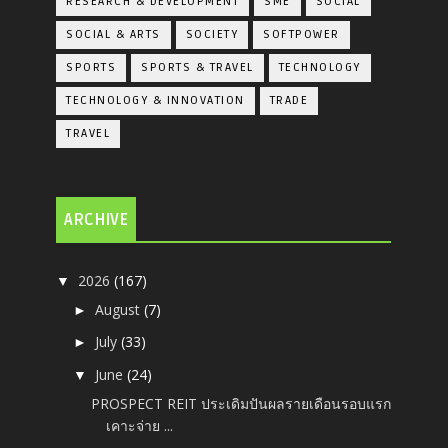
RESEARCH & DEVELOPMENT
SME
SOCIAL
SOCIAL & ARTS
SOCIETY
SOFTPOWER
SPORTS
SPORTS & TRAVEL
TECHNOLOGY
TECHNOLOGY & INNOVATION
TRADE
TRAVEL
ARCHIVE
2026
(167)
▼
August
(7)
►
July
(33)
►
June
(24)
▼
PROSPECT REIT ประเดิมปันผลรายเดือนรอบแรก
เคาะจ่าย ...