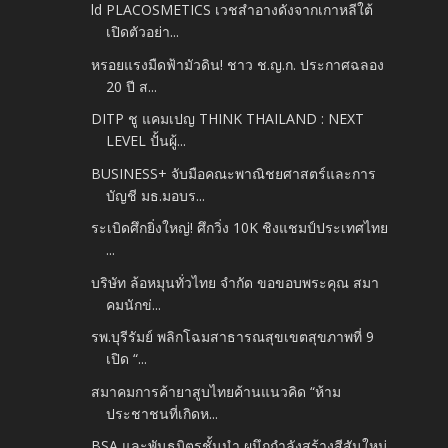
ld PLACOSMETICS เวชสำอางดังจากเกาหลีใต้
เปิดตัวอย่า...
หรอยแรงมืดฟ้ามัวดิน! ชาว ช.ญ.ก. ประกาศฉลอง
20 ปี ส...
DITP ชู แคมเปญ THINK THAILAND : NEXT
LEVEL ปั้นผู้...
BUSINESS+ จับมือคณะพาณิชยศาสตร์และการ
บัญชี มธ.มอบร...
ระเบิดศึกยิ่งใหญ่! ศึกวิ่ง 10K ชิงแชมป์ประเทศไทย
...
บริษัท ล้อหมุนทั่วไทย จำกัด ขอขอบพระคุณ สมา
คมนักข่...
รพ.บุรีรัมย์ พลิกโฉมสาธารณสุขเขตสุขภาพที่ 9
เปิด “...
สมาคมการค้ายาสูบไทยค้านแนวคิด “ห้าม
ประชาชนที่เกิดห...
BSA และพันธมิตรชั้นนำ ผนึกกำลังสร้างสีสันใหม่