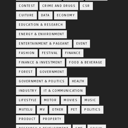
CONTEST
CRIME AND DRUGS
CSR
CUITURE
DATA
ECONOMY
EDUCATION & RESEARCH
ENERGY & ENVIRONMENT
ENTERTAINMENT & PAGEANT
EVENT
FASHION
FESTIVAL
FINANCE
FINANCE & INVESTMENT
FOOD & BEVERAGE
FOREST
GOVERNMENT
GOVERNMENT & POLITICS
HEALTH
INDUSTRY
IT & COMMUNICATION
LIFESTYLE
MOTOR
MOVIES
MUSIC
MUTELU
MV
OTHER
PET
POLITICS
PRODUCT
PROPERTY