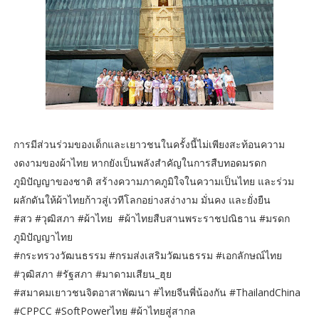
การมีส่วนร่วมของเด็กและเยาวชนในครั้งนี้ไม่เพียงสะท้อนความ
งดงามของผ้าไทย หากยังเป็นพลังสำคัญในการสืบทอดมรดก
ภูมิปัญญาของชาติ สร้างความภาคภูมิใจในความเป็นไทย และร่วม
ผลักดันให้ผ้าไทยก้าวสู่เวทีโลกอย่างสง่างาม มั่นคง และยั่งยืน
#สว #วุฒิสภา #ผ้าไทย #ผ้าไทยสืบสานพระราชปณิธาน #มรดก
ภูมิปัญญาไทย
#กระทรวงวัฒนธรรม #กรมส่งเสริมวัฒนธรรม #เอกลักษณ์ไทย
#วุฒิสภา #รัฐสภา #มาดามเสียน_ฮุย
#สมาคมเยาวชนจิตอาสาพัฒนา #ไทยจีนพี่น้องกัน #ThailandChina
#CPPCC #SoftPowerไทย #ผ้าไทยสู่สากล