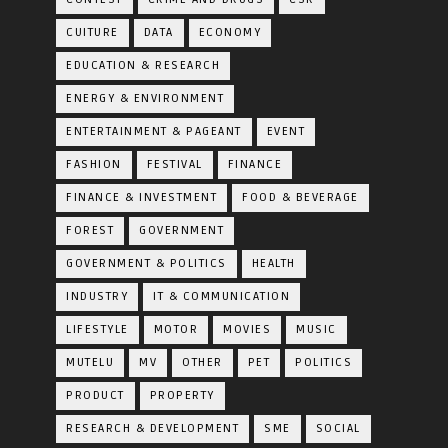
CUITURE
DATA
ECONOMY
EDUCATION & RESEARCH
ENERGY & ENVIRONMENT
ENTERTAINMENT & PAGEANT
EVENT
FASHION
FESTIVAL
FINANCE
FINANCE & INVESTMENT
FOOD & BEVERAGE
FOREST
GOVERNMENT
GOVERNMENT & POLITICS
HEALTH
INDUSTRY
IT & COMMUNICATION
LIFESTYLE
MOTOR
MOVIES
MUSIC
MUTELU
MV
OTHER
PET
POLITICS
PRODUCT
PROPERTY
RESEARCH & DEVELOPMENT
SME
SOCIAL