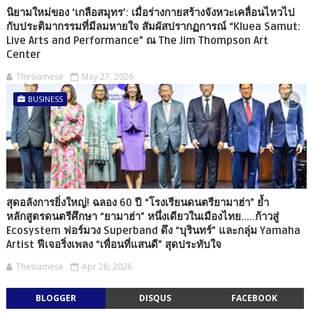
นิยามใหม่ของ ‘เกลือสมุทร’: เมื่อร่างกายสร้างจังหวะเคลื่อนไหวไป
กับประติมากรรมที่มีลมหายใจ สัมผัสปรากฏการณ์ “Kluea Samut:
Live Arts and Performance” ณ The Jim Thompson Art
Center
Thesiamese
May 27, 2026
BUSINESS
สุดอลังการยิ่งใหญ่! ฉลอง 60 ปี “โรงเรียนดนตรียามาฮ่า” ย้ำ
หลักสูตรดนตรีศึกษา “ยามาฮ่า” หนึ่งเดียวในเมืองไทย.....ก้าวสู่
Ecosystem ฟอร์มวง Superband ดึง “บุรินทร์” และกลุ่ม Yamaha
Artist ฟีเจอริ่งเพลง “เพื่อนที่แสนดี” สุดประทับใจ
Thesiamese
Apr 28, 2026
BLOGGER
DISQUS
FACEBOOK