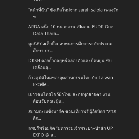
“หน้าที่ฉัน” ซิงเกิลใหม่จาก sarah salola เพลงรัก
ข...
ARDA ผนึก 10 หน่วยงาน เปิดเกม EUDR One
Data Thaila...
มูลนิธิป่อเต็กตึ๊งมอบทุนการศึกษาระดับประถม
ศึกษา ปร...
DKSH ตอกย้ำกลยุทธ์คล่องตัวและยืดหยุ่น ขับ
เคลื่อนธุ...
ก้าวสู่มิติใหม่ของอุตสาหกรรมไทย กับ Taiwan
Excelle...
เยาวชนไทยโชว์ผ้าไทย สะกดทุกสายตา งาน
ต้อนรับคณะผู้น...
สยามอะเมซิ่งพาร์ค ชวนเที่ยวฟรี!ผู้ถือบัตร “สวัส
ดิก...
ลพบุรีพร้อมจัด “มหกรรมเจ้าพระยา–ป่าสัก UP
EXPO @ ล...