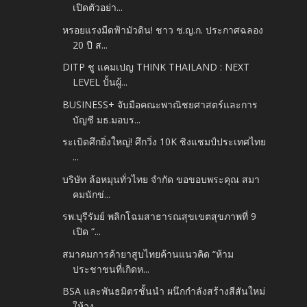
เปิดตัวอย่า...
หรอยแรงมืดฟ้ามัวดิน! ชาว ช.ญ.ก. ประกาศฉลอง
20 ปี ส...
DITP ชู แคมเปญ THINK THAILAND : NEXT
LEVEL ปั้นผู้...
BUSINESS+ จับมือคณะพาณิชยศาสตร์และการ
บัญชี มธ.มอบร...
ระเบิดศึกยิ่งใหญ่! ศึกวิ่ง 10K ชิงแชมป์ประเทศไทย
...
บริษัท ล้อหมุนทั่วไทย จำกัด ขอขอบพระคุณ สมา
คมนักข่...
รพ.บุรีรัมย์ พลิกโฉมสาธารณสุขเขตสุขภาพที่ 9
เปิด “...
สมาคมการค้ายาสูบไทยค้านแนวคิด “ห้าม
ประชาชนที่เกิดห...
BSA และพันธมิตรชั้นนำ ผนึกกำลังสร้างสีสันใหม่
ให้วง...