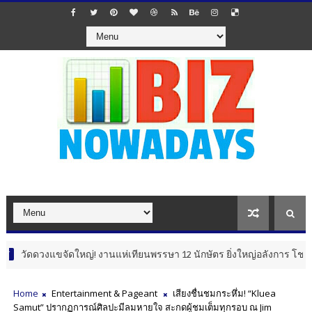
ดวงแขจัดใหญ่! งานแห่เทียนพรรษา 12 นักษัตร ยิ่งใหญ่อลังการ โชว์ไฮไลต์
Home
Entertainment & Pageant
เสียงชื่นชมกระหึ่ม! “Kluea
Samut” ปรากฏการณ์ศิลปะมีลมหายใจ สะกดผู้ชมเต็มทุกรอบ ณ Jim