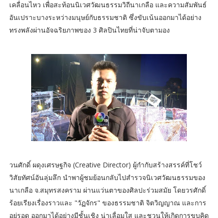
เคลื่อนไหว เพื่อสะท้อนนิเวศวัฒนธรรมวิถีนาเกลือ และความสัมพันธ์
อันเปราะบางระหว่างมนุษย์กับธรรมชาติ ซึ่งขับเน้นออกมาได้อย่าง
ทรงพลังผ่านอัจฉริยภาพของ 3 ศิลปินไทยที่น่าจับตามอง
วนศักดิ์ ผดุงเศรษฐกิจ (Creative Director) ผู้กำกับสร้างสรรค์ที่โชว์
วิสัยทัศน์อันลุ่มลึก นำพาผู้ชมย้อนกลับไปสำรวจนิเวศวัฒนธรรมของ
นาเกลือ จ.สมุทรสงคราม ผ่านแว่นตาของศิลปะร่วมสมัย โดยวรศักดิ์
ร้อยเรียงเรื่องราวและ "วัฏจักร" ของธรรมชาติ จิตวิญญาณ และการ
อยู่รอด ออกมาได้อย่างมีชั้นเชิง น่าเลื่อมใส และชวนให้เกิดการขบคิด