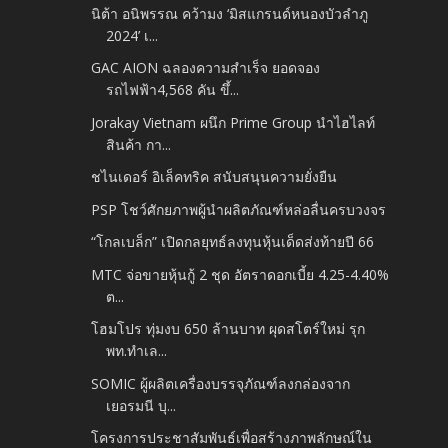
นิต้า อนิพรรณ คว้ามง ‘มิสแกรนด์หนองบัวลำภู
2024’ เ...
GAC AION ฉลองความสำเร็จ ยอดจอง
รถไฟฟ้า4,568 คัน ขึ้...
Jorakay Vietnam ผนึก Prime Group นำไฮไลท์
สินค้า กา...
ชไนเดอร์ อิเล็คทริค สนับสนุนความยั่งยืน
PSP โชว์ศักยภาพผู้นำผลิตภัณฑ์หล่อลื่นครบวงจร
“โกลเบล็ก” เปิดกลยุทธ์ลงทุนหุ้นเด็ดส่งท้ายปี 66
MTC จ่อขายหุ้นกู้ 2 ชุด อัตราดอกเบี้ย 4.25-4.40%
ต...
โฮมโปร ทุ่มงบ 650 ล้านบาท ผุดสโตร์ใหม่ รุก
พท.ทำเล...
SOMIC ผู้ผลิตเครื่องบรรจุภัณฑ์ลงกล่องจาก
เยอรมนี บุ...
โครงการประชาสัมพันธ์เพื่อสร้างภาพลักษณ์ใน