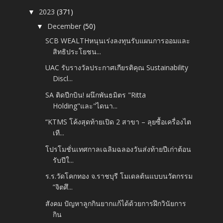
2023
(371)
▼
December
(50)
▼
SCB WEALTHหนุนเร่งลงทุนรับแผนการออมและ
สิทธิประโยชน...
UAC รับรางวัลประกาศเกียรติคุณ Sustainability
Discl...
SA ติดปีกบิน! ผนึกพันธมิตร "Ritta
Holding"และ"ไดนา...
“KTMS โค้งสุดท้ายเปิด 2 สาขา – ลุยซื้อเครื่องไต
เที...
โปรโมชั่นเทศกาลเฉลิมฉลองวันส่งท้ายปีเก่าต้อน
รับปีใ...
ร.ร.วัดโคกทอง จ.ราชบุรี โมเดลต้นแบบนวัตกรรม
”จิตศึ...
สังคม ปัญหาลูกกินยากแก้ได้ด้วยการฝึกวินัยการ
กิน