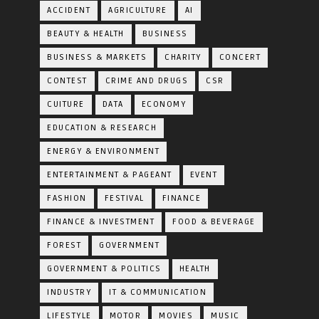
ACCIDENT
AGRICULTURE
AI
BEAUTY & HEALTH
BUSINESS
BUSINESS & MARKETS
CHARITY
CONCERT
CONTEST
CRIME AND DRUGS
CSR
CUITURE
DATA
ECONOMY
EDUCATION & RESEARCH
ENERGY & ENVIRONMENT
ENTERTAINMENT & PAGEANT
EVENT
FASHION
FESTIVAL
FINANCE
FINANCE & INVESTMENT
FOOD & BEVERAGE
FOREST
GOVERNMENT
GOVERNMENT & POLITICS
HEALTH
INDUSTRY
IT & COMMUNICATION
LIFESTYLE
MOTOR
MOVIES
MUSIC