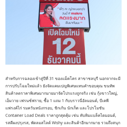
สำหรับการฉลองเข้าสู่ปีที่ 31 ของแม็คโคร สาขาชลบุรี นอกจากจะมี
การปรับโฉมใหม่แล้ว ยังจัดแคมเปญพิเศษแทนคำขอบคุณ ขนทัพ
สินค้าลดราคาพิเศษมากมายมาจัดโปรแรงถูกจริง เช่น กุ้งขาวใหญ่,
เอ็มวาย เฟรนซ์ฟราย, ซื้อ 1 แถม 1 กับบราวนี่อัลมอนด์, บีเคพี
แฟรงค์ไก่ รมควันหนังกรอบ, ชิกเก้น นักเก็ต และโปรโมชัน
Container Load Deals ราคาถูกสุดคุ้ม เช่น ทับทิมแบล็คไดมอนด์,
รสดีผงปรุงรส, พัดลมสไลด์ Wishy และสินค้าอีกมากมาย รวมถึงสนุก