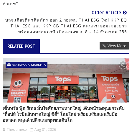
ตัวเลข”
Older Article
บลจ.เกียรตินาคินภัทร ออก 2 กองทุน THAI ESG ใหม่ KKP EQ
THAI ESG และ KKP GB THAI ESG หนุนการออมระยะยาว
พร้อมลดหย่อนภาษี เปิดเสนอขาย 8 – 14 ธันวาคม 256
View More
RELATED POST
BUSINESS & MARKETS
เซ็นทรัล ฟู้ด รีเทล มั่นใจศักยภาพหาดใหญ่ เดินหน้าลงทุนยกระดับ
“ท็อปส์ โรบินสันหาดใหญ่ ซิตี้” โฉมใหม่ พร้อมเสริมแผนรับมือ
อนาคต หนุนค้าปลีกและชุมชนเติบโต
Thesiamese
Aug 01, 2026