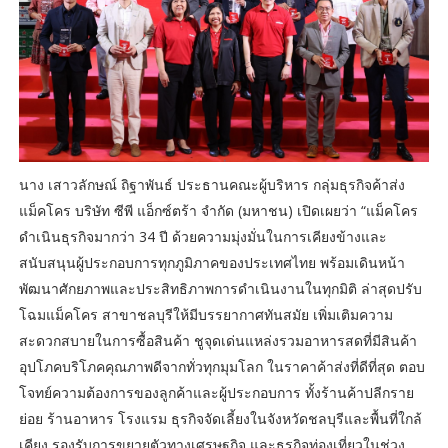
นาง เสาวลักษณ์ ถิฐาพันธ์ ประธานคณะผู้บริหาร กลุ่มธุรกิจค้าส่ง
แม็คโคร บริษัท ซีพี แอ็กซ์ตร้า จำกัด (มหาชน) เปิดเผยว่า “แม็คโคร
ดำเนินธุรกิจมากว่า 34 ปี ด้วยความมุ่งมั่นในการเคียงข้างและ
สนับสนุนผู้ประกอบการทุกภูมิภาคของประเทศไทย พร้อมเดินหน้า
พัฒนาศักยภาพและประสิทธิภาพการดำเนินงานในทุกมิติ ล่าสุดปรับ
โฉมแม็คโคร สาขาชลบุรีให้มีบรรยากาศทันสมัย เพิ่มเติมความ
สะดวกสบายในการซื้อสินค้า ชูจุดเด่นแหล่งรวมอาหารสดที่มีสินค้า
อุปโภคบริโภคคุณภาพดีจากทั่วทุกมุมโลก ในราคาค้าส่งที่ดีที่สุด ตอบ
โจทย์ความต้องการของลูกค้าและผู้ประกอบการ ทั้งร้านค้าปลีกราย
ย่อย ร้านอาหาร โรงแรม ธุรกิจจัดเลี้ยงในจังหวัดชลบุรีและพื้นที่ใกล้
เคียง รองรับการขยายตัวทางเศรษฐกิจ และธุรกิจท่องเที่ยวในช่วง