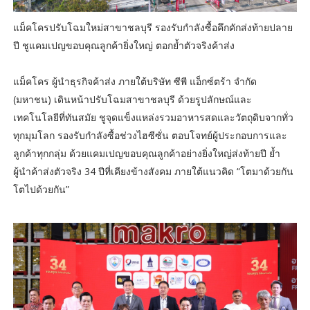
แม็คโครปรับโฉมใหม่สาขาชลบุรี รองรับกำลังซื้อคึกคักส่งท้ายปลาย
ปี ชูแคมเปญขอบคุณลูกค้ายิ่งใหญ่ ตอกย้ำตัวจริงค้าส่ง
แม็คโคร ผู้นำธุรกิจค้าส่ง ภายใต้บริษัท ซีพี แอ็กซ์ตร้า จำกัด
(มหาชน) เดินหน้าปรับโฉมสาขาชลบุรี ด้วยรูปลักษณ์และ
เทคโนโลยีที่ทันสมัย ชูจุดแข็งแหล่งรวมอาหารสดและวัตถุดิบจากทั่ว
ทุกมุมโลก รองรับกำลังซื้อช่วงไฮซีซั่น ตอบโจทย์ผู้ประกอบการและ
ลูกค้าทุกกลุ่ม ด้วยแคมเปญขอบคุณลูกค้าอย่างยิ่งใหญ่ส่งท้ายปี ย้ำ
ผู้นำค้าส่งตัวจริง 34 ปีที่เคียงข้างสังคม ภายใต้แนวคิด “โตมาด้วยกัน
โตไปด้วยกัน”