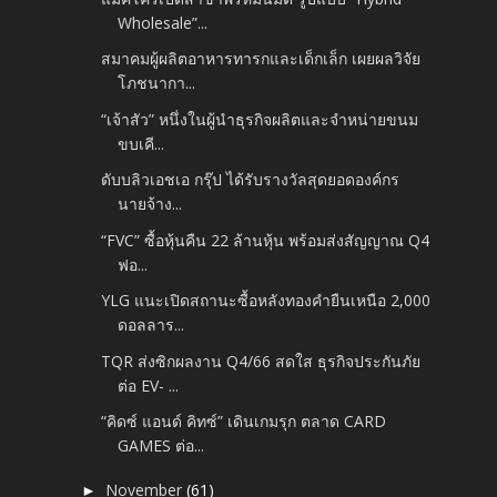
Wholesale”...
สมาคมผู้ผลิตอาหารทารกและเด็กเล็ก เผยผลวิจัย
โภชนากา...
“เจ้าสัว” หนึ่งในผู้นำธุรกิจผลิตและจำหน่ายขนม
ขบเคี...
ดับบลิวเอชเอ กรุ๊ป ได้รับรางวัลสุดยอดองค์กร
นายจ้าง...
“FVC” ซื้อหุ้นคืน 22 ล้านหุ้น พร้อมส่งสัญญาณ Q4
ฟอ...
YLG แนะเปิดสถานะซื้อหลังทองคำยืนเหนือ 2,000
ดอลลาร...
TQR ส่งซิกผลงาน Q4/66 สดใส ธุรกิจประกันภัย
ต่อ EV- ...
“คิดซ์ แอนด์ คิทซ์” เดินเกมรุก ตลาด CARD
GAMES ต่อ...
November
(61)
►