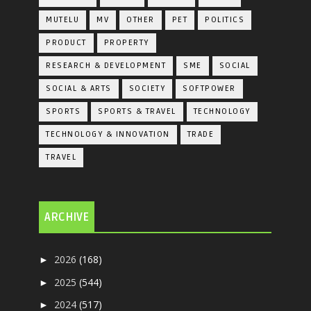
MUTELU
MV
OTHER
PET
POLITICS
PRODUCT
PROPERTY
RESEARCH & DEVELOPMENT
SME
SOCIAL
SOCIAL & ARTS
SOCIETY
SOFTPOWER
SPORTS
SPORTS & TRAVEL
TECHNOLOGY
TECHNOLOGY & INNOVATION
TRADE
TRAVEL
ARCHIVE
2026
(168)
►
2025
(544)
►
2024
(517)
►