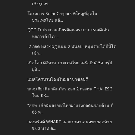
เชิงรุกเพ...
โครงการ Solar Carpark ที่ใหญ่ที่สุดใน
ประเทศไทย แล้...
QTC รับประกาศเกียรติคุณจรรยาบรรณดีเด่น
หอการค้าไทย...
I2 กอด Backlog แน่น 2 พันลบ. หนุนรายได้ปีนี้โต
เข้า...
เปิดโลก ดิจิทาซ ประเทศไทย เครือปับลิซิส กรุ๊ป
ยูนิ...
แม็คโครปรับโฉมใหม่สาขาชลบุรี
บลจ.เกียรตินาคินภัทร ออก 2 กองทุน THAI ESG
ใหม่ KK...
“สรท. เชื่อมั่นส่งออกไทยฝ่าแรงกดดันรอบด้าน ปี
66 ห...
กองทรัสต์ WHART เคาะราคาเสนอขายสุดท้าย
9.60 บาท ดั...