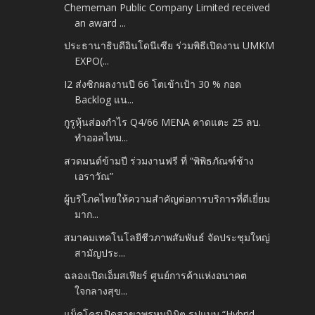
Chememan Public Company Limited received
an award ...
ประธานาธิบดีอินโดนีเซีย ร่วมพิธีเปิดงาน UMKM
EXPO(...
I2 ส่งซิกผลงานปี 66 โตเข้าเป้า 30 % กอด
Backlog แน...
กูรูหุ้นส่องกำไร Q4/66 MENA คาดแตะ 25 ลบ.
ทำออลไทม...
สวดมนต์ข้ามปี ร่วมงานฟรี ที่ “พิพิธภัณฑ์ช้าง
เอราวัณ”
ผู้บริโภคไทยให้ความสำคัญต่อการบริการที่ดีเยี่ยม
มาก...
สมาคมเทคโนโลยีชีวภาพสัมพันธ์ จัดประชุมใหญ่
สามัญประ...
ฉลองเปิดเอ็มสเฟียร์ ศูนย์การค้าแห่งอนาคต
ใจกลางสุข...
แม็คโครเปิดสาขาพรหมนิมิต รูปแบบ “Hybrid