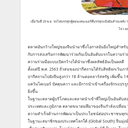
เมื่อวันที่ 29 พ.ย. รถไฟบรรทุกตู้คอนเทนเนอร์ที่บรรทุกแป้งมันสำปะหลัง 
โจว ม
ตลาดอันกว้างใหญ่ของจีนนำมาซึ่งโอกาสอันยิ่งใหญ่สำหรั
กับการส่งเสริมการพัฒนาร่วมกันเป็นอันดับแรกในความร่
ความร่วมมือแบบเปิดกว้างได้นำมาซึ่งผลลัพธ์อันเป็นผลดี
ตั้งแต่ปี พ.ศ. 2563 ถั่วสนของปากีสถานได้รับสิทธิยกเว้นภา
ปากีสถานไปยังจีนสูงกว่า 18 ล้านดอลลาร์สหรัฐ เพิ่มขึ้น 14
แคว้นไคเบอร์ ปัคตุนควา และมีการนำเข้าเครื่องจักรแปรรู
ยิ่งขึ้น
ในฐานะตลาดผู้บริโภคและตลาดนำเข้าที่ใหญ่เป็นอันดับส
ประเทศและภูมิภาค ตลาดขนาดมหึมาของจีนกำลังเปลี่ยน “
ความสำเร็จด้านการพัฒนาเป็นประโยชน์ต่อประชาชนทุก
ในฐานะสมาชิกของประเทศโลกใต้ (Global South) จีนมุ่งมั่