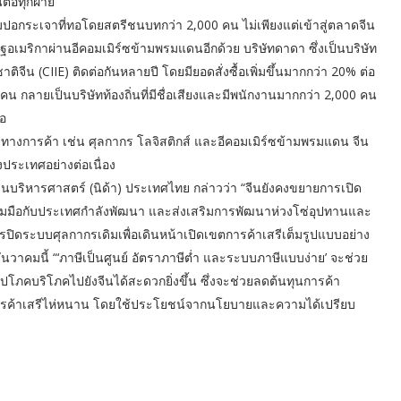
ต่อทุกฝ่าย
อกระเจาที่ทอโดยสตรีชนบทกว่า 2,000 คน ไม่เพียงแต่เข้าสู่ตลาดจีน
อเมริกาผ่านอีคอมเมิร์ซข้ามพรมแดนอีกด้วย บริษัทดาดา ซึ่งเป็นบริษัท
ีน (CIIE) ติดต่อกันหลายปี โดยมียอดสั่งซื้อเพิ่มขึ้นมากกว่า 20% ต่อ
าคน กลายเป็นบริษัทท้องถิ่นที่มีชื่อเสียงและมีพนักงานมากกว่า 2,000 คน
อ
งทางการค้า เช่น ศุลกากร โลจิสติกส์ และอีคอมเมิร์ซข้ามพรมแดน จีน
ระเทศอย่างต่อเนื่อง
บริหารศาสตร์ (นิด้า) ประเทศไทย กล่าวว่า “จีนยังคงขยายการเปิด
วมมือกับประเทศกำลังพัฒนา และส่งเสริมการพัฒนาห่วงโซ่อุปทานและ
ปิดระบบศุลกากรเดิมเพื่อเดินหน้าเปิดเขตการค้าเสรีเต็มรูปแบบอย่าง
นวาคมนี้ “‘ภาษีเป็นศูนย์ อัตราภาษีต่ำ และระบบภาษีแบบง่าย’ จะช่วย
ปโภคบริโภคไปยังจีนได้สะดวกยิ่งขึ้น ซึ่งจะช่วยลดต้นทุนการค้า
ือการค้าเสรีไห่หนาน โดยใช้ประโยชน์จากนโยบายและความได้เปรียบ