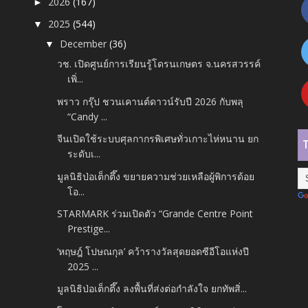
2026
(167)
►
2025
(544)
▼
December
(36)
▼
วช. เปิดศูนย์การเรียนรู้โดรนเกษตร จ.นครสวรรค์
เพิ่...
พราว กรุ๊ป ชวนเคานต์ดาวน์รับปี 2026 กับพลุ
“Candy ...
จีนเปิดใช้ระบบศุลกากรพิเศษทั่วเกาะไห่หนาน ยก
ระดับเ...
มูลนิธิป่อเต็กตึ๊ง ขยายความช่วยเหลือผู้พิการด้อย
โอ...
STARMARK ร่วมเปิดตัว “Grande Centre Point
Prestige...
‘หฤษฎ์ โปษณกุล’ คว้ารางวัลสุดยอดซีอีโอแห่งปี
2025 ...
มูลนิธิป่อเต็กตึ๊ง ลงพื้นที่ส่งต่อกำลังใจ ยกทัพสิ่...