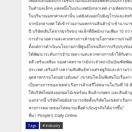
เพื่อส่งเสริมผลประโยชน์ร่วมกันและผลลัพธ์ที่เป็นประโยชน์
ในตำบลเล็กๆ แห่งหนึ่งในประเทศบังกลาเทศ งานหัตถกรรมป
ในปริมาณมหาศาลเท่านั้น แต่ยังส่งออกไปยังยุโรปและสหรัฐ
จากบังกลาเทศ ได้เข้าร่วมงานมหกรรมสินค้านำเข้านานาชาติจ
ปี บริษัทเติบโตจากธุรกิจขนาดเล็กที่มีพนักงานเพียง 10 กว่
การอำนวยความสะดวกทางการค้าขยายโอกาสความร่วมมื
ตั้งแต่การดำเนินนโยบายภาษีศูนย์ไปจนถึงการปรับปรุงช่อ
ได้พัฒนาระดับการอำนวยความสะดวกทางการค้าให้กับต่างป
หลี่ เหรินเหลียง รองศาสตราจารย์ประจำสถาบันบัณฑิตพัฒน
ประเทศ เสริมสร้างความสัมพันธ์ทางเศรษฐกิจและความร่
อุตสาหกรรมโลกอย่างมั่นคง” เขาสนใจเป็นพิเศษในเรื่องการ
เป็นทางการของเขตท่าเรือการค้าเสรีไห่หนานในวันที่ 18 ธั
ให้บริษัทไทยส่งออกผลไม้เขตร้อน สินค้าเกษตร และสินค้าอุ
นอกจากนี้ บริษัทไทยยังสามารถจัดตั้งบริษัทในเขตท่าเร
ทางการตลาดของไห่หนานเพื่อดำเนินธุรกิจได้มากขึ้น”
ที่มา People’s Daily Online
Tags
# Industry