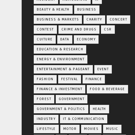
BEAUTY & HEALTH
BUSINESS
BUSINESS & MARKETS
CHARITY
CONCERT
CONTEST
CRIME AND DRUGS
CSR
CUITURE
DATA
ECONOMY
EDUCATION & RESEARCH
ENERGY & ENVIRONMENT
ENTERTAINMENT & PAGEANT
EVENT
FASHION
FESTIVAL
FINANCE
FINANCE & INVESTMENT
FOOD & BEVERAGE
FOREST
GOVERNMENT
GOVERNMENT & POLITICS
HEALTH
INDUSTRY
IT & COMMUNICATION
LIFESTYLE
MOTOR
MOVIES
MUSIC