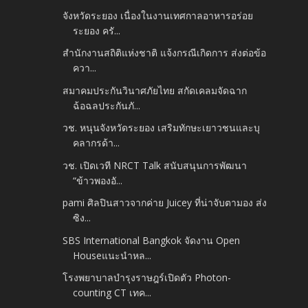
จังหวัดระยอง เนื่องในงานเทศกาลอาหารอร่อย
ระยอง ครั...
สำนักงานสถิติแห่งชาติ แจ้งกรณีเกิดการ ส่งต่อข้อ
ควา...
สมาคมประกันวินาศภัยไทย สกัดเคลมจัดฉาก
ฉ้อฉลประกันภั...
วช. หนุนจังหวัดระยอง เสริมทักษะเยาวชนและบุ
คลากรด้า...
วช. เปิดเวที NRCT Talk สนับสนุนการพัฒนา
“ข้าวพองอั...
pami ศิลปินสาวจากค่าย Juicey ที่น่าจับตามอง ส่ง
ซิง...
SBS International Bangkok จัดงาน Open
Houseแนะนำหล...
โรงพยาบาลบำรุงราษฎร์เปิดตัว Photon-
counting CT เทค...