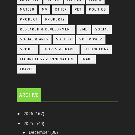
MUTELU
MV
OTHER
PET
POLITICS
PRODUCT
PROPERTY
RESEARCH & DEVELOPMENT
SME
SOCIAL
SOCIAL & ARTS
SOCIETY
SOFTPOWER
SPORTS
SPORTS & TRAVEL
TECHNOLOGY
TECHNOLOGY & INNOVATION
TRADE
TRAVEL
ARCHIVE
2026
(167)
►
2025
(544)
▼
December
(36)
►