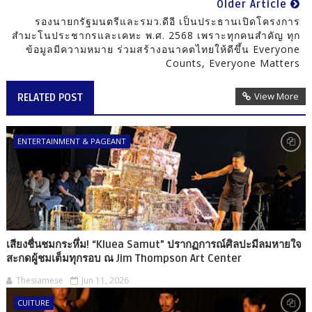
Older Article
รองนายกรัฐมนตรีและรมว.ดีอี เป็นประธานเปิดโครงการ
สำมะโนประชากรและเคหะ พ.ศ. 2568 เพราะทุกคนสำคัญ ทุก
ข้อมูลมีความหมาย ร่วมสร้างอนาคตไทยให้ดีขึ้น Everyone
Counts, Everyone Matters
View More
RELATED POST
ENTERTAINMENT & PAGEANT
เสียงชื่นชมกระหึ่ม! “Kluea Samut” ปรากฏการณ์ศิลปะมีลมหายใจ
สะกดผู้ชมเต็มทุกรอบ ณ Jim Thompson Art Center
Thesiamese
Jun 11, 2026
CUITURE