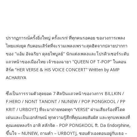
ปรากฏการณ์ครั้งยิ่งใหญ่ ครั้งแรก! ที่ทุกคนรอคอย ของวงการเพลง
ไทยแห่งยุค กับคอนเสิร์ตที่จะรวมเพลงเพราะสุดฮิตจากปลายปากกา
ของ "แอ้ม อัจฉริยา ดุลยไพบูลย์" นักแต่งเพลงและโปรดิวเซอร์ระดับ
แถวหน้าของเมืองไทย เจ้าของฉายา “QUEEN OF T-POP” ในคอน
สิร์ต “HER VERSE & HIS VOICE CONCERT” Written by AMP
ACHARIYA
ซึ่งเป็นการรวมตัวสุดยอด 7 ศิลปินแถวหน้าของวงการ BILLKIN /
F.HERO / NONT TANONT / NUNEW / POP PONGKOOL / PP
KRIT / URBOYTJ ที่จะมาถ่ายทอดทุก “VERSE” ผ่านเสียงร้องที่โดด
เด่นและเป็นเอกลักษณ์ ทุกความรู้สึกที่คุณเคยสัมผัส และทุกบทเพลงที่
คุณเคยหลงรัก อาทิ สลักจิต - POP PONGKOOL ft. Da Endorphine,
ขึ้นใจ – NUNEW, ถามคำ – URBOYTJ, ชอบตัวเองตอนอยู่กับเธอ –