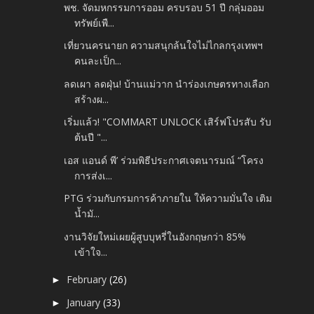
พช. จัดมหกรรมการออม ครบรอบ 51 ปี กลุ่มออม
ทรัพย์เพื...
เที่ยวนครนายก ความสนุกล้นใจไม่ไกลกรุงเทพฯ
คนละเป็ก...
ลดเผา ลดฝุ่น! บ้านแม่วาก นำร่องเกษตรทางเลือก
สร้างผ...
เริ่มแล้ว! "COMMART UNLOCK เสิร์ฟโปรสับ รับ
ต้นปี "...
เอส แอนด์ พี’ ร่วมพิธีประกาศเจตนารมณ์ “โครง
การส่งเ...
PTG ร่วมกับกรมการค้าภายใน ให้ความมั่นใจ เติม
น้ำมั...
งานวิจัยใหม่เผยผู้สูบบุหรี่ในอังกฤษกว่า 85%
เข้าใจ...
February
(26)
►
January
(33)
►