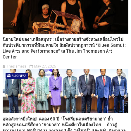
นิยามใหม่ของ ‘เกลือสมุทร’: เมื่อร่างกายสร้างจังหวะเคลื่อนไหวไป
กับประติมากรรมที่มีลมหายใจ สัมผัสปรากฏการณ์ “Kluea Samut:
Live Arts and Performance” ณ The Jim Thompson Art
Center
Thesiamese
May 27, 2026
BUSINESS
สุดอลังการยิ่งใหญ่! ฉลอง 60 ปี “โรงเรียนดนตรียามาฮ่า” ย้ำ
หลักสูตรดนตรีศึกษา “ยามาฮ่า” หนึ่งเดียวในเมืองไทย.....ก้าวสู่
Ecosystem ฟอร์มวง Superband ดึง “บุรินทร์” และกลุ่ม Yamaha