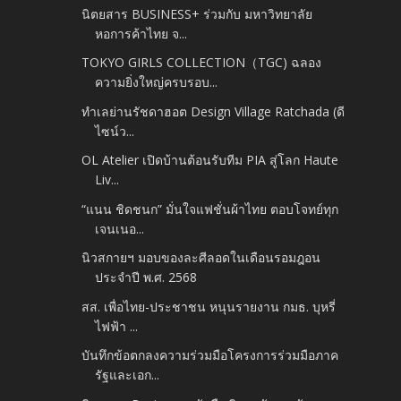
นิตยสาร BUSINESS+ ร่วมกับ มหาวิทยาลัย
หอการค้าไทย จ...
TOKYO GIRLS COLLECTION（TGC) ฉลอง
ความยิ่งใหญ่ครบรอบ...
ทำเลย่านรัชดาฮอต Design Village Ratchada (ดี
ไซน์ว...
OL Atelier เปิดบ้านต้อนรับทีม PIA สู่โลก Haute
Liv...
“แนน ชิดชนก” มั่นใจแฟชั่นผ้าไทย ตอบโจทย์ทุก
เจนเนอ...
นิวสกายฯ มอบของละศีลอดในเดือนรอมฎอน
ประจำปี พ.ศ. 2568
สส. เพื่อไทย-ประชาชน หนุนรายงาน กมธ. บุหรี่
ไฟฟ้า ...
บันทึกข้อตกลงความร่วมมือโครงการร่วมมือภาค
รัฐและเอก...