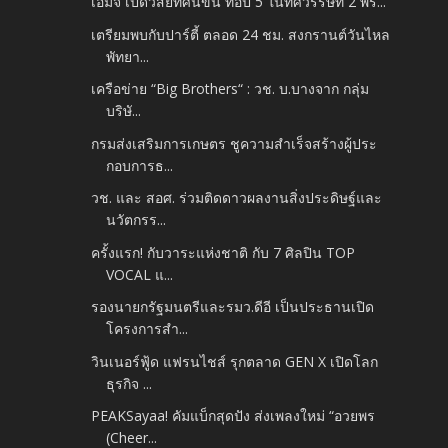
เอ็มจี เปิดวิสัยทัศน์ขึ้น ท็อป 5 ในทศวรรษที่ 2 พร้...
เตรียมพบกับปาร์ตี้ ตลอด 24 ชม. สงกรานต์วันไหล
พัทยา...
เครือข่าย “Big Brothers“ : วช. บ.บางจาก กลุ่ม
บริษั...
กรมส่งเสริมการเกษตร ชูความสำเร็จสร้างผู้ประ
กอบการธ...
วช. และ สอศ. ร่วมติดดาวผลงานสิ่งประดิษฐ์และ
นวัตกรร...
ครั้งแรก! กับวาระแห่งชาติ กับ 7 ศิลปิน TOP
VOCAL แ...
รองนายกรัฐมนตรีและรมว.ดีอี เป็นประธานเปิด
โครงการสำ...
วินเนอร์ฟู้ด แฟรนไชส์ รุกตลาด GEN X เปิดโลก
ธุรกิจ ...
PEAKSayaa! คัมแบ็กสุดปัง ส่งเพลงใหม่ “อวยพร
(Cheer...