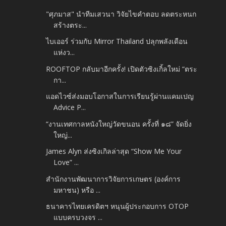
"ศุภมาส" นำทีมเสวนา วิจัยไขคำตอบ ลดตระหนก
สร้างตระ...
ไบเออร์ ร่วมกับ Mirror Thailand ปลุกพลังเดือน
แห่งว...
ROOFTOP กลับมาอีกครั้ง! เปิดตัวซิงเกิ้ลใหม่ “ตระ
กา...
แอดไวซ์ส่งมอบโอกาสในการเรียนรู้ผ่านแคมเปญ
Advice P...
“งานเทศกาลหนังใหญ่วัดขนอน ครั้งที่ ๑๘” จัดยิ่ง
ใหญ่...
James Alyn ส่งซิงเกิลล่าสุด “Show Me Your
Love” ...
สำนักงานพัฒนาการวิจัยการเกษตร (องค์การ
มหาชน) หรือ ...
ธนาคารไทยเครดิตฯ หนุนผู้ประกอบการ OTOP
แบบครบวงจร ...