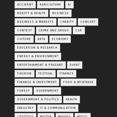
ACCIDENT
AGRICULTURE
AI
BEAUTY & HEALTH
BUSINESS
BUSINESS & MARKETS
CHARITY
CONCERT
CONTEST
CRIME AND DRUGS
CSR
CUITURE
DATA
ECONOMY
EDUCATION & RESEARCH
ENERGY & ENVIRONMENT
ENTERTAINMENT & PAGEANT
EVENT
FASHION
FESTIVAL
FINANCE
FINANCE & INVESTMENT
FOOD & BEVERAGE
FOREST
GOVERNMENT
GOVERNMENT & POLITICS
HEALTH
INDUSTRY
IT & COMMUNICATION
LIFESTYLE
MOTOR
MOVIES
MUSIC