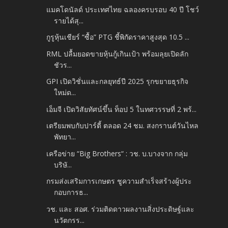
แมคโดนัลด์ ประเทศไทย ฉลองครบรอบ 40 ปี โชว์
รายได้สุ...
กูรูหุ้นเชียร์ “ซื้อ” PTG ชี้พิกัดราคาสูงสุด 10.5 ...
RML ปลื้มยอดขายหุ้นกู้เกินเป้า พร้อมลุยเปิดลัก
ชัวร...
GPI เปิดวิชั่นและกลยุทธ์ปี 2025 รุกขยายธุรกิจ
ใหม่ด...
เอ็มจี เปิดวิสัยทัศน์ขึ้น ท็อป 5 ในทศวรรษที่ 2 พร้...
เตรียมพบกับปาร์ตี้ ตลอด 24 ชม. สงกรานต์วันไหล
พัทยา...
เครือข่าย “Big Brothers“ : วช. บ.บางจาก กลุ่ม
บริษั...
กรมส่งเสริมการเกษตร ชูความสำเร็จสร้างผู้ประ
กอบการธ...
วช. และ สอศ. ร่วมติดดาวผลงานสิ่งประดิษฐ์และ
นวัตกรร...