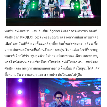
ทันทีที่เวทีเปิดม่าน แสง สี เสียง ก็ถูกจัดเต็มอย่างตระการตา ก่อนที่
ศิลปินจาก PROJEXT 52 จะทยอยออกมาสร้างความฮือฮาด้วยเพลง
เปิดตัวสุดมันส์ที่ทำเอาทั้งฮอลล์ลุกขึ้นเต้นตั้งแต่เพลงแรก เสียงกรี๊ด
จากแฟนเพลงดังกระหึ่มต้อนรับอย่างอบอุ่น โดยแต่ละโชว์ที่ปรากฏ
บนเวทีเรียกได้ว่า “ทุ่มสุดตัว” ไม่ว่าจะเป็นบทเพลงเดี่ยว บทเพลงหมู่
หรือโชว์พิเศษที่เรียบเรียงขึ้นมาใหม่เพื่อเวทีนี้โดยเฉพาะ เสน่ห์ของ
ศิลปินแต่ละคนถูกถ่ายทอดออกมาอย่างเต็มเปี่ยม ทำให้ผู้ชมได้สัมผัส
ทั้งความมัน ความสนุก และความประทับใจแบบไม่รู้ลืม