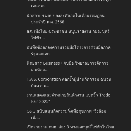
เจนเนอ...
นิวสกายฯ มอบของละศีลอดในเดือนรอมฎอน
ประจำปี พ.ศ. 2568
สส. เพื่อไทย-ประชาชน หนุนรายงาน กมธ. บุหรี่
ไฟฟ้า ...
บันทึกข้อตกลงความร่วมมือโครงการร่วมมือภาค
รัฐและเอก...
นิตยสาร Business+ จับมือ วิทยาลัยการจัดการ
ม.มหิดล...
T.A.S. Corporation ตอกย้ำผู้นำนวัตกรรม ฉนวน
กันความ...
งานแสดงและจำหน่ายสินค้างาน แปดริ้ว Trade
Fair 2025”
C&G สนับสนุนกิจกรรมวิ่งเพื่อสุขภาพ “วิ่งล้อม
เมือ...
เปิดรายงาน กมธ. ส่อง 3 ทางออกบุหรี่ไฟฟ้าในไทย