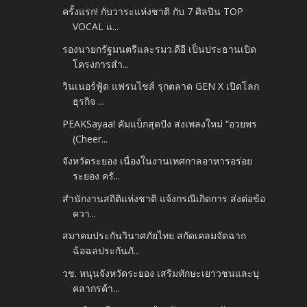
ครั้งแรก! กับวาระแห่งชาติ กับ 7 ศิลปิน TOP
VOCAL แ...
รองนายกรัฐมนตรีและรมว.ดีอี เป็นประธานเปิด
โครงการสำ...
วินเนอร์ฟู้ด แฟรนไชส์ รุกตลาด GEN X เปิดโลก
ธุรกิจ ...
PEAKSayaa! คัมแบ็กสุดปัง ส่งเพลงใหม่ “อวยพร
(Cheer...
จังหวัดระยอง เนื่องในงานเทศกาลอาหารอร่อย
ระยอง ครั...
สำนักงานสถิติแห่งชาติ แจ้งกรณีเกิดการ ส่งต่อข้อ
ควา...
สมาคมประกันวินาศภัยไทย สกัดเคลมจัดฉาก
ฉ้อฉลประกันภั...
วช. หนุนจังหวัดระยอง เสริมทักษะเยาวชนและบุ
คลากรด้า...