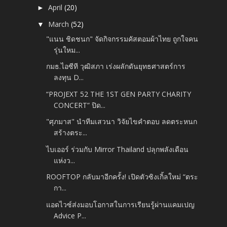
April
(20)
►
March
(52)
▼
"แนน ชิดชนก" จัดกิจกรรมคัสตอมผ้าไทย ถูกใจคน
รุ่นใหม...
กมธ.ไอซีที วุฒิสภา เร่งผลักดันยุทธศาสตร์การ
ลงทุน D...
“PROJEXT 52 THE 1ST GEN PARTY CHARITY
CONCERT” ปิด...
"ศุภมาส" นำทีมเสวนา วิจัยไขคำตอบ ลดตระหนก
สร้างตระ...
ไบเออร์ ร่วมกับ Mirror Thailand ปลุกพลังเดือน
แห่งว...
ROOFTOP กลับมาอีกครั้ง! เปิดตัวซิงเกิ้ลใหม่ “ตระ
กา...
แอดไวซ์ส่งมอบโอกาสในการเรียนรู้ผ่านแคมเปญ
Advice P...