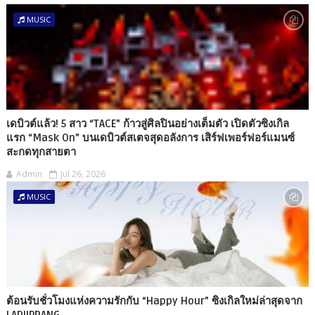
MUSIC
เดบิวต์แล้ว! 5 สาว “TACE” ก้าวสู่ศิลปินอย่างเต็มตัว เปิดตัวซิงเกิล
แรก “Mask On” บนเดบิวต์สเตจสุดอลังการ เสิร์ฟเพอร์ฟอร์แมนซ์
สะกดทุกสายตา
Admin
Jul 26, 2026
MUSIC
ต้อนรับชั่วโมงแห่งความรักกับ “Happy Hour” ซิงเกิลใหม่ล่าสุดจาก
LADIIPRANG