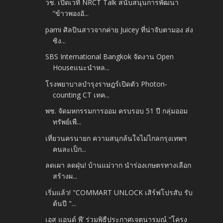
วช. เปิดเวที NRCT Talk สนับสนุนการพัฒนา
“ข้าวพองอั...
pami ศิลปินสาวจากค่าย Juicey ที่น่าจับตามอง ส่ง
ซิง...
SBS International Bangkok จัดงาน Open
Houseแนะนำหล...
โรงพยาบาลบำรุงราษฎร์เปิดตัว Photon-
counting CT เทค...
พช. จัดมหกรรมการออม ครบรอบ 51 ปี กลุ่มออม
ทรัพย์เพื...
เที่ยวนครนายก ความสนุกล้นใจไม่ไกลกรุงเทพฯ
คนละเป็ก...
ลดเผา ลดฝุ่น! บ้านแม่วาก นำร่องเกษตรทางเลือก
สร้างผ...
เริ่มแล้ว! "COMMART UNLOCK เสิร์ฟโปรสับ รับ
ต้นปี "...
เอส แอนด์ พี’ ร่วมพิธีประกาศเจตนารมณ์ “โครง