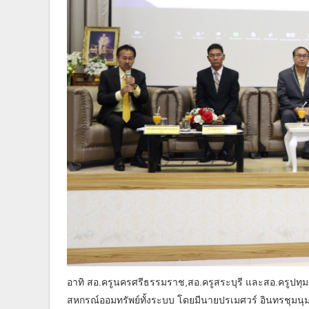
อาทิ สอ.ครูนครศรีธรรมราช,สอ.ครูสระบุรี และสอ.ครูปทุมธา
สหกรณ์ออมทรัพย์ทั้งระบบ โดยมีนายปรเมศวร์ อินทรชุมนุ