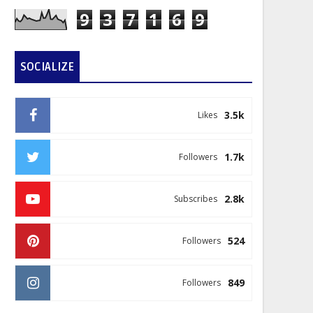
9
3
7
1
6
9
SOCIALIZE
3.5k
Likes
1.7k
Followers
2.8k
Subscribes
524
Followers
849
Followers