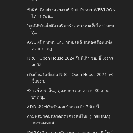
ทำดีทำถึงอย่างสวยงาม!! Soft Power WEBTOON
ไทย ประช...
“มูลนิธิป่อเต็กตึ๊ง เสริมสร้าง อนาคตเด็กไทย” มอบ
ทุ...
AWC ผนึก ททท. และ กทม. เฉลิมฉลองเดือนแห่ง
ความภาคภู...
NRCT Open House 2024 วันที่เก้า วช. ชี้แจงกร
อบวิจั...
เปิดบ้านวันที่แปด NRCT Open House 2024 วช.
ชี้แจงก...
ซับเวย์ x ชาอึนอู ทุ่มงบการตลาด กว่า 30 ล้าน
บาท ปู...
ADD เสิร์ฟเงินปันผลเข้ากระเป๋า 7 มิ.ย.นี้
ตามที่สมาคมตลาดตราสารหนี้ไทย (ThaiBMA)
และกองทุนส่...
JPARK เดินสายพบนักลงทุน จ.อุบลราชธานี โชว์