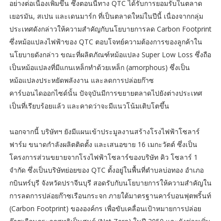
อย่างต่อเนื่องเพิ่มขึ้น ซึ่งตอนนี้ทาง QTC ได้รับการยอมรับในตลาด
เยอรมัน, สเปน และเดนมาร์ก ที่เป็นตลาดใหม่ในปีนี้ เนื่องจากกลุ่ม
ประเทศดังกล่าวให้ความสำคัญกับนโยบายการลด Carbon Footprint
ซึ่งหม้อแปลงไฟฟ้าของ QTC ตอบโจทย์ความต้องการของลูกค้าใน
นโยบายดังกล่าว ขณะที่ผลิตภัณฑ์หม้อแปลง Super Low Loss ซึ่งถือ
เป็นหม้อแปลงที่มีแกนเหล็กทำด้วยเหล็ก (amorphous) ซึ่งเป็น
หม้อแปลงประหยัดพลังงาน และลดการปล่อยก๊าซ
คาร์บอนไดออกไซด์นั้น ปัจจุบันมีการขยายตลาดไปยังต่างประเทศ
เป็นที่เรียบร้อยแล้ว และคาดว่าจะมีแนวโน้มเติบโตขึ้น
นอกจากนี้ บริษัทฯ ยังมีแผนเข้าประมูลงานสร้างโรงไฟฟ้าโซลาร์
ฟาร์ม ขนาดกำลังผลิตติดตั้ง และเสนอขาย 16 เมกะวัตต์ ซึ่งเป็น
โครงการส่วนขยายจากโรงไฟฟ้าโซลาร์ของบริษัท คิว โซลาร์ 1
จำกัด ซึ่งเป็นบริษัทย่อยของ QTC ตั้งอยู่ในพื้นที่ตำบลบ่อทอง อำเภอ
กบินทร์บุรี จังหวัดปราจีนบุรี สอดรับกับนโยบายการให้ความสำคัญใน
การลดการปล่อยก๊าซเรือนกระจก ภายใต้มาตรฐานคาร์บอนฟุตพริ้นท์
(Carbon Footprint) ขององค์กร เพื่อขับเคลื่อนเป้าหมายการปล่อย