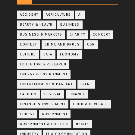
ACCIDENT
AGRICULTURE
AI
BEAUTY & HEALTH
BUSINESS
BUSINESS & MARKETS
CHARITY
CONCERT
CONTEST
CRIME AND DRUGS
CSR
CUITURE
DATA
ECONOMY
EDUCATION & RESEARCH
ENERGY & ENVIRONMENT
ENTERTAINMENT & PAGEANT
EVENT
FASHION
FESTIVAL
FINANCE
FINANCE & INVESTMENT
FOOD & BEVERAGE
FOREST
GOVERNMENT
GOVERNMENT & POLITICS
HEALTH
INDUSTRY
IT & COMMUNICATION