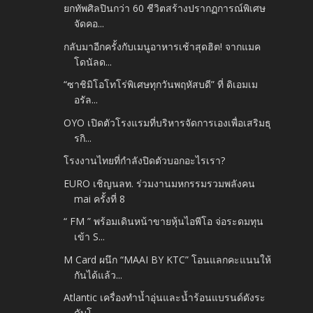
ยกทัพศิลปินกว่า 60 ชีวิตสร้างปรากฏการณ์พิเศษ
จัดคอ...
กลับมาอีกครั้งกับเมนูอาหารเช้าสุดฮิต! จากแมค
โดนัลด...
“ซาชิมิโอโทโร่พิเศษทุกวันพฤหัสบดี” ที่ ดิเอมเม
อรัล...
OYO เปิดตัวโรงแรมที่บริหารจัดการเองเพื่อเสริมธุ
รกิ...
โรงงานไทยที่กำลังปิดตัวบอกอะไรเรา?
EURO เชิญนลท. ร่วมงานมหกรรมรวมพลังคน
mai ครั้งที่ 8
“ FM ” พร้อมเดินหน้าขายหุ้นไอพีโอ จ่อระดมทุน
เข้า S...
M Card ผนึก “MAAI BY KTC” โอนแลกคะแนนให้
กันได้แล้ว...
Atlantic เครื่องทำน้ำอุ่นและน้ำร้อนแบรนด์ดังระ
ดับโ...