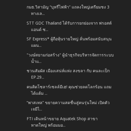
กมธ.วิสามัญ “บุหรี่ไฟฟ้า” แถลงใหญ่เตรียมชง 3
ทางเล...
STT GDC Thailand ได้รับการยกย่องจาก ฟรอสต์
แอนด์ ซ...
SF Express* ผู้ถือหุ้นรายใหญ่ ลั่นพร้อมสนับสนุน
แผน...
"วงษ์สยามก่อสร้าง" ผู้นำธุรกิจบริหารจัดการระบบ
น้ำแ...
ชวนสัมผัส เมืองเสน่ห์แห่ง สงขลา กับ คนละเป็ก
EP.29...
คนติดโซลาร์เซลล์มีเฮ! คุณช่วยลดโลกร้อน แถม
ได้แต้ม ...
“พาสเทล” ขยายความสดชื่นสู่คนรุ่นใหม่ เปิดตัว
เจมีไ...
FTI เดินหน้าขยาย Aquatek Shop สาขา
หาดใหญ่ พร้อมมอ...