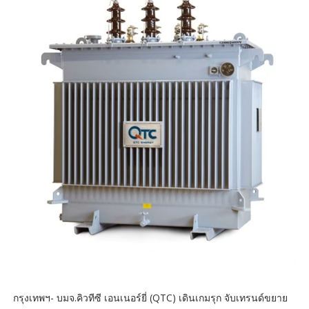
กรุงเทพฯ- บมจ.คิวทีซี เอนเนอร์ยี่ (QTC) เดินเกมรุก จับเทรนด์ขยาย