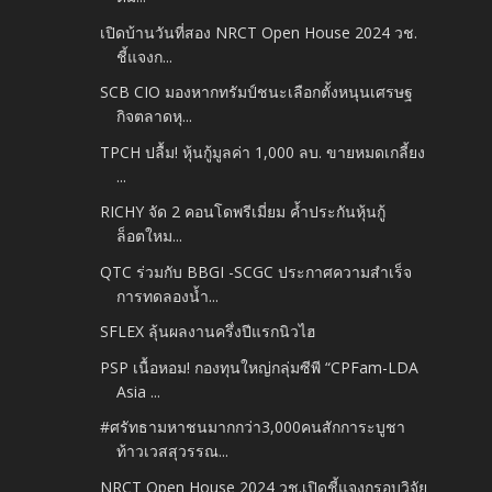
เปิดบ้านวันที่สอง NRCT Open House 2024 วช.
ชี้แจงก...
SCB CIO มองหากทรัมป์ชนะเลือกตั้งหนุนเศรษฐ
กิจตลาดหุ...
TPCH ปลื้ม! หุ้นกู้มูลค่า 1,000 ลบ. ขายหมดเกลี้ยง
...
RICHY จัด 2 คอนโดพรีเมี่ยม ค้ำประกันหุ้นกู้
ล็อตใหม...
QTC ร่วมกับ BBGI -SCGC ประกาศความสำเร็จ
การทดลองน้ำ...
SFLEX ลุ้นผลงานครึ่งปีแรกนิวไฮ
PSP เนื้อหอม! กองทุนใหญ่กลุ่มซีพี “CPFam-LDA
Asia ...
#ศรัทธามหาชนมากกว่า3,000คนสักการะบูชา
ท้าวเวสสุวรรณ...
NRCT Open House 2024 วช.เปิดชี้แจงกรอบวิจัย