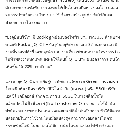
ก๊าซเรือนกระจกสุทธิเป็นศูนย์ (Net Zero) ในปี 2050 และยังช่วยเพิ่ม
ศักยภาพการแข่งขัน การลงทุนให้เป็นไปตามทิศทางของโลก ตลอด
จนการนำนวัตกรรมใหม่ๆ มาใช้เพื่อการสร้างมูลค่าเพิ่มให้กับผล
ประกอบการในระยะยาว
“ปัจจุบันบริษัทฯ มี Backlog หม้อแปลงไฟฟ้า ประมาณ 350 ล้านบาท
ขณะที่ Backlog QTC RE ปัจจุบันอยู่ที่ประมาณ 50 ล้านบาท และมี
งานที่รอสรุปสั่งซื้อจากลูกค้า และงานที่จะเข้าเสนองานโครงการโรง
ไฟฟ้าพลังงานทดแทน ส่งผลให้ในปีนี้ QTC ประเมินอัตราการเติบโต
เพิ่มขึ้น 15-20% จากปีก่อน”
และล่าสุด QTC ยกระดับสู่การพัฒนานวัตกรรม Green Innovation
โดยผนึกพันธมิตร บริษัท บีบีจีไอ จำกัด (มหาชน) หรือ BBGI บริษัท
เอสซีจี เคมิคอลส์ จำกัด (มหาชน) SCGC ในการผลิตน้ำมัน
หม้อแปลงไฟฟ้าชีวภาพ (Bio Transformer Oil) จากการใช้น้ำมัน
ปาล์มรายแรกของประเทศ โดยคุณสมบัติน้ำมันดังกล่าว ทำให้มีความ
ปลอดภัยในการใช้งานในหม้อแปลงสูง สามารถย่อยสลายได้ตาม
ธรรมชาติได้ดี โดยล่าสุดได้มีการเติมในหม้อแปลงไฟฟ้าจริงและ