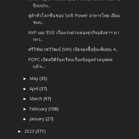
ปีงบประ...
คู่ค้าทั่วโลกชื่นชอบ Soft Power อาหารไทย เยี่ยม
ชมบ...
KKP เผย ‘ESG’ เรื่องเร่งด่วนของธุรกิจอสังหาฯ มา
กกว...
ศรีวิชัยเวชวิวัฒน์ (VIH) เปิดจองซื้อหุ้นเพิ่มทุน 4...
PDPC เปิดสถิติร้องเรียนเรื่องข้อมูลส่วนบุคคล
แล้วเ...
May
(35)
►
April
(37)
►
March
(97)
►
February
(108)
►
January
(27)
►
2023
(371)
►