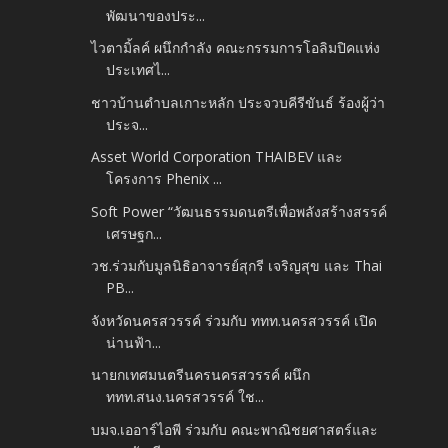
พัฒนาของประ...
ไวตามิ้ลค์ ผนึกกำลัง คณะกรรมการโอลิมปิคแห่ง
ประเทศไ...
ชาวบ้านตำบลเกาะหลัก ประจวบคีรีขันธ์ ร้องผู้ว่า
ประจ...
Asset World Corporation THAIBEV และ
โครงการ Phenix ...
Soft Power “วัฒนธรรมดนตรีเพื่อพลังสร้างสรรค์
เศรษฐก...
วช.ร่วมกับมูลนิธิอาจารย์สุกรี เจริญสุข และ Thai
PB...
จังหวัดนครสวรรค์ ร่วมกับ ททท.นครสวรรค์ เปิด
น่านฟ้า...
นายกเทศมนตรีนครนครสวรรค์ ผนึก
ททท.สนง.นครสวรรค์ ใช...
บมจ.เออาร์ไอพี ร่วมกับ คณะพาณิชยศาสตร์และ