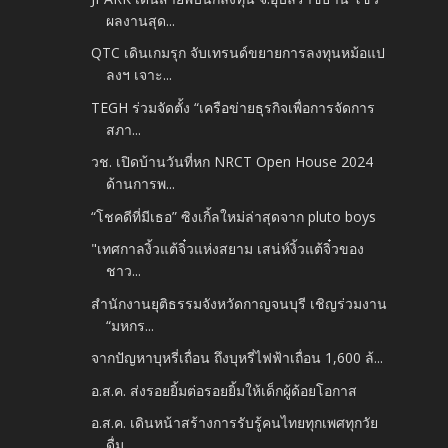
ผลงานสุด...
QTC เดินเกมรุก จับเทรนด์ขยายการลงทุนหม้อแป
ลงฯ เจาะ...
TEGH ร่วมจัดตั้ง “เครือข่ายธุรกิจเพื่อการจัดการ
สภา...
วช. เปิดบ้านวันที่หก NRCT Open House 2024
ด้านการพ...
“โชคดีที่มีเธอ” ซิงเกิ้ลใหม่ล่าสุดจาก pluto boys
"เทศกาลงิ้วแต้จิ๋วแห่งสยาม เสน่ห์งิ้วแต้จิ๋วของ
ชาว...
สำนักงานยุติธรรมจังหวัดกาญจนบุรี เชิญร่วมงาน
“มหกร...
จากปัญหาบุหรี่เถื่อน ถึงบุหรี่ไฟฟ้าเถื่อน 1,600 ล้...
อ.ส.ค. ส่งรอยยิ้มต่อรอยยิ้มให้เด็กผู้ด้อยโอกาส
อ.ส.ค. เดินหน้าสร้างการรับรู้คนไทยทุกเพศทุกวัย
ดื่ม...