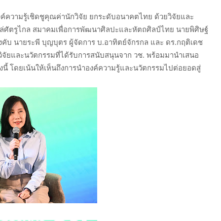
ค์ความรู้
เชิดชูคุณค่านักวิจัย ยกระดับอนาคตไทย ด้วยวิจัยและ
ไล่ศัตรูไกล สมาคมเพื่อการพัฒนาศิลปะและหัตถศิลป์ไทย นายพิศิษฐ์
งคับ นายระพี บุญบุตร ผู้จัดการ บ.อาทิตย์จักรกล และ ดร.กฤติเดช
านวิจัยและนวัตกรรมที่ได้รับการสนับสนุนจาก วช. พร้อมมานำเสนอ
ี้ โดยเน้นให้เห็นถึงการนำองค์ความรู้และนวัตกรรมไปต่อยอดสู่