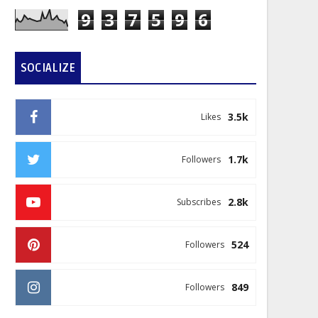
9
3
7
5
9
6
SOCIALIZE
3.5k
Likes
1.7k
Followers
2.8k
Subscribes
524
Followers
849
Followers