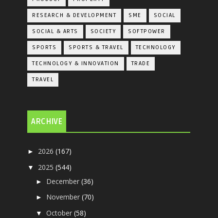
RESEARCH & DEVELOPMENT
SME
SOCIAL
SOCIAL & ARTS
SOCIETY
SOFTPOWER
SPORTS
SPORTS & TRAVEL
TECHNOLOGY
TECHNOLOGY & INNOVATION
TRADE
TRAVEL
ARCHIVE
2026
(167)
►
2025
(544)
▼
December
(36)
►
November
(70)
►
October
(58)
▼