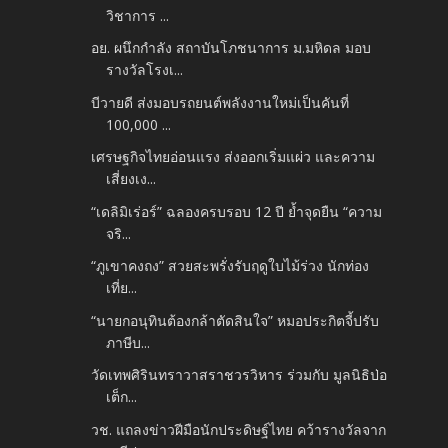
วิชาการ ...
อย. ผนึกกำลัง สถาบันโภชนาการ ม.มหิดล มอบ
รางวัลโรงเ...
บีวายดี ส่งมอบรถยนต์พลังงานใหม่เป็นคันที่
100,000 ...
เศรษฐกิจไทยอ่อนแรง ส่งออกเริ่มแผ่ว และความ
เสี่ยงเง...
“เดลิมิเร่อร์” ฉลองครบรอบ 12 ปี ย้ำจุดยืน “ความ
จริ...
“ภูเขาคงถง” สวยสะพรั่งรับฤดูใบไม้ร่วง นักท่อง
เที่ย...
“นายกอนุทินต้องกล้าตัดสินใจ” หมอประกิตจี้ปรับ
ภาษีบ...
วัดเทพศิรินทราวาสราชวรวิหาร ร่วมกับ มูลนิธิป่อ
เต็ก...
วช. แถลงข่าวฝีมือนักประดิษฐ์ไทย คว้ารางวัลจาก