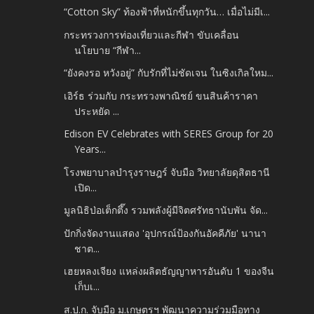
“Cotton Sky” ท้องฟ้าที่หนักขึ้นทุกวัน… เมื่อไม่มีเ...
กระทรวงการท่องเที่ยวและกีฬา ขับเคลื่อน
นโยบาย “กีฬา...
“ยังคงรอ หวังอยู่” กับรักที่ไม่ชัดเจน ในซิงเกิลใหม...
เอิร์ธ ร่วมกับ กระทรวงพาณิชย์ ขนสินค้าราคา
ประหยัด ...
Edison EV Celebrates with SERES Group for 20
Years...
โรงพยาบาลบำรุงราษฎร์ จับมือ วิทยาลัยดุสิตธานี
เปิด...
มูลนิธิป่อเต็กตึ๊ง รวมพลังผู้มีจิตศรัทธานับพัน จัด...
ปักกิ่งจัดงานแสดง 'อุปกรณ์ป้องกันอัคคีภัย' นานา
ชาต...
เฮยหลงเจียง แหล่งผลิตธัญญาหารอันดับ 1 ของจีน
เก็บเ...
ส.ป.ก. จับมือ ม.เกษตรฯ พัฒนาความร่วมมือทาง