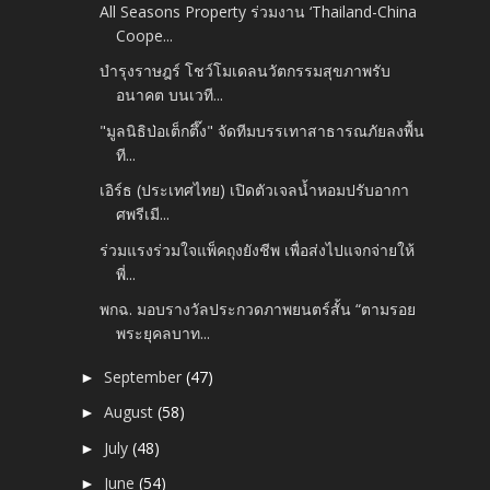
All Seasons Property ร่วมงาน ‘Thailand-China
Coope...
บำรุงราษฎร์ โชว์โมเดลนวัตกรรมสุขภาพรับ
อนาคต บนเวที...
"มูลนิธิป่อเต็กตึ๊ง" จัดทีมบรรเทาสาธารณภัยลงพื้น
ที...
เอิร์ธ (ประเทศไทย) เปิดตัวเจลน้ำหอมปรับอากา
ศพรีเมี...
ร่วมแรงร่วมใจแพ็คถุงยังชีพ เพื่อส่งไปแจกจ่ายให้
พี่...
พกฉ. มอบรางวัลประกวดภาพยนตร์สั้น “ตามรอย
พระยุคลบาท...
September
(47)
►
August
(58)
►
July
(48)
►
June
(54)
►