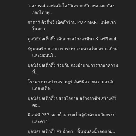
“อลงกรณ์-เอฟเคไอไอ.”วิเคราะห์“ภาพลวงตา“ส่ง
ออกไทยพุ...
กาตาร์ ดิวตี้ฟรี เปิดตัวร้าน POP MART แห่งแรก
ในตะว...
มูลนิธิป่อเต็กตึ๊ง เดินสายสร้างอาชีพ สร้างชีวิตอย่...
รัฐมนตรีช่วยว่าการกระทรวงมหาดไทยตรวจเยี่ยม
และมอบนโ...
มูลนิธิป่อเต็กตึ๊ง ร่วมกับ กองอำนวยการรักษาความ
มั่...
โรงพยาบาลบำรุงราษฎร์ จัดพิธีถวายความอาลัย
แด่สมเด็จ...
มูลนิธิป่อเต็กตึ๊งขยายโอกาส สร้างอาชีพ สร้างชีวิ
ตอ...
พีเอฟพี PFP. ตอกย้ำความเป็นผู้นำด้านนวัตกรรม
และควา...
มูลนิธิป่อเต็กตึ๊ง ซับน้ำตา - ฟื้นฟูหลังน้ำลดแก่ผู...