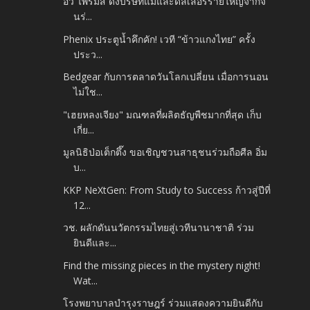
อีวี ไพรมัส ดึงบริษัทแม่และดีลเลอร์รายใหญ่จากจี
นร่...
Phenix ประตูน้ำคึกคัก! เวที “ข้าวแกงไทย” ครั้ง
ประว...
Bedgear กับการตลาดวันโลกเปลี่ยน เมื่อการนอน
ไม่ใช...
"เฮยหลงเจียง" มณฑลที่ผลิตธัญพืชมากที่สุด เก็บ
เกี่ย...
มูลนิธิป่อเต็กตึ๊ง ขอเชิญชวนสาธุชนร่วมถือศีล อิ่ม
บ...
KKP NeXtGen: From Study to Success ก้าวสู่ปีที่
12...
วช. ผลักดันนวัตกรรมไทยสู่เวทีนานาชาติ ร่วม
ยินดีและ...
Find the missing pieces in the mystery night!
Wat...
โรงพยาบาลบำรุงราษฎร์ ร่วมแสดงความยินดีกับ