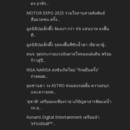
ดร.อาทิร...
MOTOR EXPO 2025 รวมใจสานสายสัมพันธ์
สื่อมวลชน ครั้ง...
มูลนิธิป่อเต็กตึ๊ง จัดงบฯ กว่า 4.6 แสนบาท ลงพื้น
ที...
มูลนิธิป่อเต็กตึ๊ง รุดลงพื้นที่ซับน้ำตา เยียวยาผู้...
สนจ. จุดประกายแรงบันดาลใจของแผ่นดิน พร้อม
ก้าวสู่ปี...
RISA NARISA ส่งซิงเกิลใหม่ “รักหมื่นครั้ง”
ถ่ายทอด...
ยุนซานฮา วง ASTRO ส่งมอบรอยยิ้ม ความสนุก
และความสด...
'สุชาติ' เตรียมลงเชียงราย แก้ปัญหาสารพิษแม่น้ำ
กก ย...
Konami Digital Entertainment เตรียมนำ
‘eFootball™’...