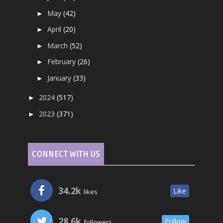
May
(42)
►
April
(20)
►
March
(52)
►
February
(26)
►
January
(33)
►
2024
(517)
►
2023
(371)
►
CONNECT WITH US
34.2k
Like
likes
28.6k
Follow
followers