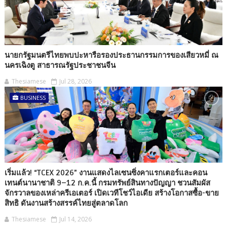
นายกรัฐมนตรีไทยพบปะหารือรองประธานกรรมการของเสียวหมี่ ณ
นครเฉิงตู สาธารณรัฐประชาชนจีน
Thesiamese
Jul 28, 2026
BUSINESS
เริ่มแล้ว! “TCEX 2026” งานแสดงไลเซนซิ่งคาแรกเตอร์และคอน
เทนต์นานาชาติ 9–12 ก.ค.นี้ กรมทรัพย์สินทางปัญญา ชวนสัมผัส
จักรวาลของเหล่าครีเอเตอร์ เปิดเวทีโชว์ไอเดีย สร้างโอกาสซื้อ-ขาย
สิทธิ ดันงานสร้างสรรค์ไทยสู่ตลาดโลก
Thesiamese
Jul 14, 2026