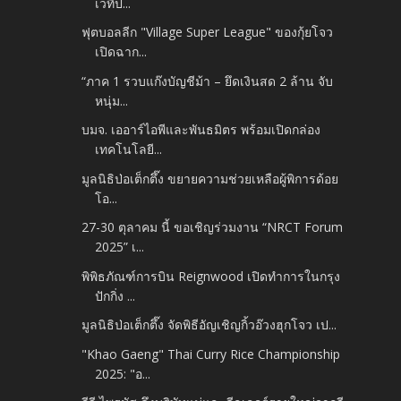
เวทีป...
ฟุตบอลลีก "Village Super League" ของกุ้ยโจว
เปิดฉาก...
“ภาค 1 รวบแก๊งบัญชีม้า – ยึดเงินสด 2 ล้าน จับ
หนุ่ม...
บมจ. เออาร์ไอพีและพันธมิตร พร้อมเปิดกล่อง
เทคโนโลยี...
มูลนิธิป่อเต็กตึ๊ง ขยายความช่วยเหลือผู้พิการด้อย
โอ...
27-30 ตุลาคม นี้ ขอเชิญร่วมงาน “NRCT Forum
2025” เ...
พิพิธภัณฑ์การบิน Reignwood เปิดทำการในกรุง
ปักกิ่ง ...
มูลนิธิป่อเต็กตึ๊ง จัดพิธีอัญเชิญกิ้วอ๊วงฮุกโจว เป...
"Khao Gaeng" Thai Curry Rice Championship
2025: "อ...