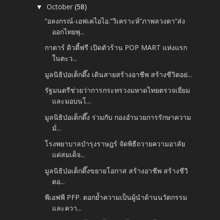
October
(58)
▼
“อลงกรณ์-เอฟเคไอไอ.”วิเคราะห์“ภาพลวงตา“ส่ง
ออกไทยพุ...
กาตาร์ ดิวตี้ฟรี เปิดตัวร้าน POP MART แห่งแรก
ในตะว...
มูลนิธิป่อเต็กตึ๊ง เดินสายสร้างอาชีพ สร้างชีวิตอย่...
รัฐมนตรีช่วยว่าการกระทรวงมหาดไทยตรวจเยี่ยม
และมอบนโ...
มูลนิธิป่อเต็กตึ๊ง ร่วมกับ กองอำนวยการรักษาความ
มั่...
โรงพยาบาลบำรุงราษฎร์ จัดพิธีถวายความอาลัย
แด่สมเด็จ...
มูลนิธิป่อเต็กตึ๊งขยายโอกาส สร้างอาชีพ สร้างชีวิ
ตอ...
พีเอฟพี PFP. ตอกย้ำความเป็นผู้นำด้านนวัตกรรม
และควา...