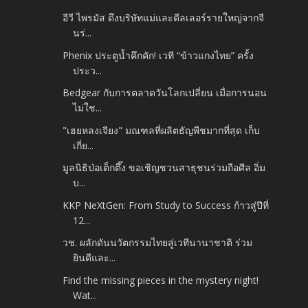
อีวี ไพรมัส ดึงบริษัทแม่และดีลเลอร์รายใหญ่จากจี
นร่...
Phenix ประตูน้ำคึกคัก! เวที “ข้าวแกงไทย” ครั้ง
ประว...
Bedgear กับการตลาดวันโลกเปลี่ยน เมื่อการนอน
ไม่ใช...
"เฮยหลงเจียง" มณฑลที่ผลิตธัญพืชมากที่สุด เก็บ
เกี่ย...
มูลนิธิป่อเต็กตึ๊ง ขอเชิญชวนสาธุชนร่วมถือศีล อิ่ม
บ...
KKP NeXtGen: From Study to Success ก้าวสู่ปีที่
12...
วช. ผลักดันนวัตกรรมไทยสู่เวทีนานาชาติ ร่วม
ยินดีและ...
Find the missing pieces in the mystery night!
Wat...