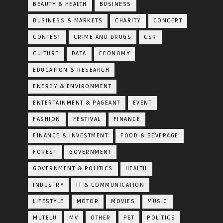
BEAUTY & HEALTH
BUSINESS
BUSINESS & MARKETS
CHARITY
CONCERT
CONTEST
CRIME AND DRUGS
CSR
CUITURE
DATA
ECONOMY
EDUCATION & RESEARCH
ENERGY & ENVIRONMENT
ENTERTAINMENT & PAGEANT
EVENT
FASHION
FESTIVAL
FINANCE
FINANCE & INVESTMENT
FOOD & BEVERAGE
FOREST
GOVERNMENT
GOVERNMENT & POLITICS
HEALTH
INDUSTRY
IT & COMMUNICATION
LIFESTYLE
MOTOR
MOVIES
MUSIC
MUTELU
MV
OTHER
PET
POLITICS