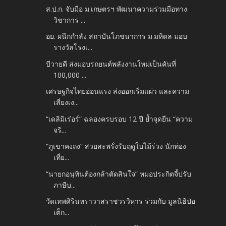
ส.ป.ก. จับมือ ม.เกษตรฯ พัฒนาความร่วมมือทาง
วิชาการ ...
อย. ผนึกกำลัง สถาบันโภชนาการ ม.มหิดล มอบ
รางวัลโรงเ...
บีวายดี ส่งมอบรถยนต์พลังงานใหม่เป็นคันที่
100,000 ...
เศรษฐกิจไทยอ่อนแรง ส่งออกเริ่มแผ่ว และความ
เสี่ยงเง...
“เดลิมิเร่อร์” ฉลองครบรอบ 12 ปี ย้ำจุดยืน “ความ
จริ...
“ภูเขาคงถง” สวยสะพรั่งรับฤดูใบไม้ร่วง นักท่อง
เที่ย...
“นายกอนุทินต้องกล้าตัดสินใจ” หมอประกิตจี้ปรับ
ภาษีบ...
วัดเทพศิรินทราวาสราชวรวิหาร ร่วมกับ มูลนิธิป่อ
เต็ก...