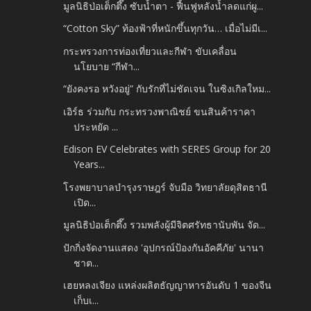
มูลนิธิป่อเต็กตึ๊ง ซับน้ำตา - ฟื้นฟูหลังน้ำลดแก่ผู...
“Cotton Sky” ท้องฟ้าที่หนักขึ้นทุกวัน… เมื่อไม่มีเ...
กระทรวงการท่องเที่ยวและกีฬา ขับเคลื่อน
นโยบาย “กีฬา...
“ยังคงรอ หวังอยู่” กับรักที่ไม่ชัดเจน ในซิงเกิลใหม...
เอิร์ธ ร่วมกับ กระทรวงพาณิชย์ ขนสินค้าราคา
ประหยัด ...
Edison EV Celebrates with SERES Group for 20
Years...
โรงพยาบาลบำรุงราษฎร์ จับมือ วิทยาลัยดุสิตธานี
เปิด...
มูลนิธิป่อเต็กตึ๊ง รวมพลังผู้มีจิตศรัทธานับพัน จัด...
ปักกิ่งจัดงานแสดง 'อุปกรณ์ป้องกันอัคคีภัย' นานา
ชาต...
เฮยหลงเจียง แหล่งผลิตธัญญาหารอันดับ 1 ของจีน
เก็บเ...