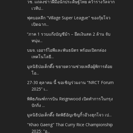
วช. แถลงข่าวฝีมือนักประดิษฐ์ไทย คว้ารางวัลจาก
เวทีป...
ฟุตบอลลีก "Village Super League" ของกุ้ยโจว
เปิดฉาก...
“ภาค 1 รวบแก๊งบัญชีม้า – ยึดเงินสด 2 ล้าน จับ
หนุ่ม...
บมจ. เออาร์ไอพีและพันธมิตร พร้อมเปิดกล่อง
เทคโนโลยี...
มูลนิธิป่อเต็กตึ๊ง ขยายความช่วยเหลือผู้พิการด้อย
โอ...
27-30 ตุลาคม นี้ ขอเชิญร่วมงาน “NRCT Forum
2025” เ...
พิพิธภัณฑ์การบิน Reignwood เปิดทำการในกรุง
ปักกิ่ง ...
มูลนิธิป่อเต็กตึ๊ง จัดพิธีอัญเชิญกิ้วอ๊วงฮุกโจว เป...
"Khao Gaeng" Thai Curry Rice Championship
2025: "อ...