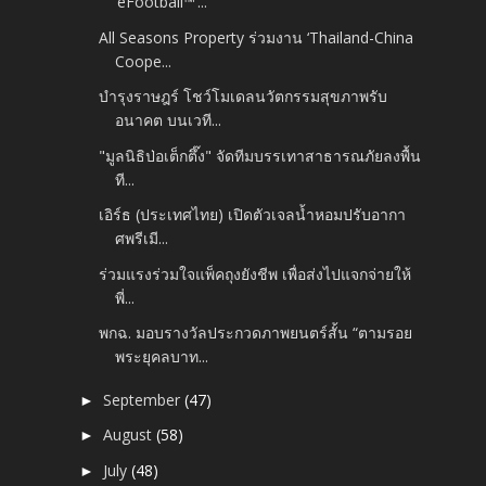
‘eFootball™’...
All Seasons Property ร่วมงาน ‘Thailand-China
Coope...
บำรุงราษฎร์ โชว์โมเดลนวัตกรรมสุขภาพรับ
อนาคต บนเวที...
"มูลนิธิป่อเต็กตึ๊ง" จัดทีมบรรเทาสาธารณภัยลงพื้น
ที...
เอิร์ธ (ประเทศไทย) เปิดตัวเจลน้ำหอมปรับอากา
ศพรีเมี...
ร่วมแรงร่วมใจแพ็คถุงยังชีพ เพื่อส่งไปแจกจ่ายให้
พี่...
พกฉ. มอบรางวัลประกวดภาพยนตร์สั้น “ตามรอย
พระยุคลบาท...
September
(47)
►
August
(58)
►
July
(48)
►