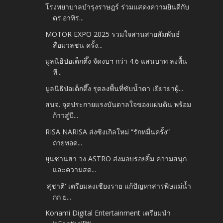
โรงพยาบาลบำรุงราษฎร์ ร่วมแสดงความยินดีกับ
ดร.อาทิร...
MOTOR EXPO 2025 รวมใจสานสายสัมพันธ์
สื่อมวลชน ครั้ง...
มูลนิธิป่อเต็กตึ๊ง จัดงบฯ กว่า 4.6 แสนบาท ลงพื้น
ที...
มูลนิธิป่อเต็กตึ๊ง รุดลงพื้นที่ซับน้ำตา เยียวยาผู้...
สนจ. จุดประกายแรงบันดาลใจของแผ่นดิน พร้อม
ก้าวสู่ปี...
RISA NARISA ส่งซิงเกิลใหม่ “รักหมื่นครั้ง”
ถ่ายทอด...
ยุนซานฮา วง ASTRO ส่งมอบรอยยิ้ม ความสนุก
และความสด...
'สุชาติ' เตรียมลงเชียงราย แก้ปัญหาสารพิษแม่น้ำ
กก ย...
Konami Digital Entertainment เตรียมนำ