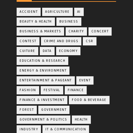
ACCIDENT
AGRICULTURE
AI
BEAUTY & HEALTH
BUSINESS
BUSINESS & MARKETS
CHARITY
CONCERT
CONTEST
CRIME AND DRUGS
CSR
CUITURE
DATA
ECONOMY
EDUCATION & RESEARCH
ENERGY & ENVIRONMENT
ENTERTAINMENT & PAGEANT
EVENT
FASHION
FESTIVAL
FINANCE
FINANCE & INVESTMENT
FOOD & BEVERAGE
FOREST
GOVERNMENT
GOVERNMENT & POLITICS
HEALTH
INDUSTRY
IT & COMMUNICATION