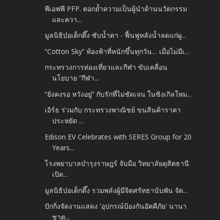
พีเอฟพี PFP. ตอกย้ำความเป็นผู้นำด้านนวัตกรรม
และควา...
มูลนิธิป่อเต็กตึ๊ง ซับน้ำตา - ฟื้นฟูหลังน้ำลดแก่ผู...
“Cotton Sky” ท้องฟ้าที่หนักขึ้นทุกวัน… เมื่อไม่มีเ...
กระทรวงการท่องเที่ยวและกีฬา ขับเคลื่อน
นโยบาย “กีฬา...
“ยังคงรอ หวังอยู่” กับรักที่ไม่ชัดเจน ในซิงเกิลใหม...
เอิร์ธ ร่วมกับ กระทรวงพาณิชย์ ขนสินค้าราคา
ประหยัด ...
Edison EV Celebrates with SERES Group for 20
Years...
โรงพยาบาลบำรุงราษฎร์ จับมือ วิทยาลัยดุสิตธานี
เปิด...
มูลนิธิป่อเต็กตึ๊ง รวมพลังผู้มีจิตศรัทธานับพัน จัด...
ปักกิ่งจัดงานแสดง 'อุปกรณ์ป้องกันอัคคีภัย' นานา
ชาต...