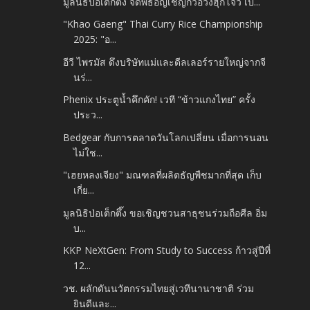
มูลนิธิป่อเต็กตึ๊ง จัดพิธีอัญเชิญกิ้วอ๊วงฮุกโจว เป...
"Khao Gaeng" Thai Curry Rice Championship
2025: "อ...
อีวี ไพรมัส ดึงบริษัทแม่และดีลเลอร์รายใหญ่จากจี
นร่...
Phenix ประตูน้ำคึกคัก! เวที “ข้าวแกงไทย” ครั้ง
ประว...
Bedgear กับการตลาดวันโลกเปลี่ยน เมื่อการนอน
ไม่ใช...
"เฮยหลงเจียง" มณฑลที่ผลิตธัญพืชมากที่สุด เก็บ
เกี่ย...
มูลนิธิป่อเต็กตึ๊ง ขอเชิญชวนสาธุชนร่วมถือศีล อิ่ม
บ...
KKP NeXtGen: From Study to Success ก้าวสู่ปีที่
12...
วช. ผลักดันนวัตกรรมไทยสู่เวทีนานาชาติ ร่วม
ยินดีและ...