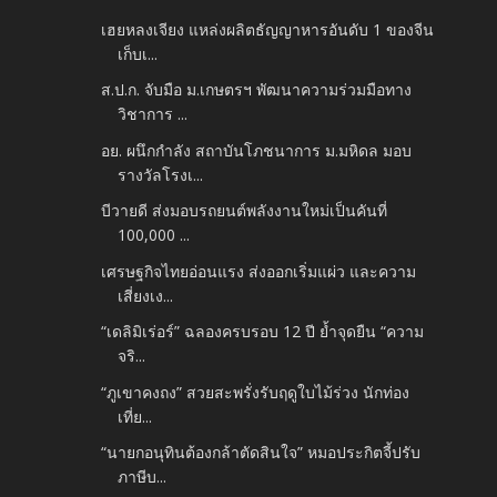
เฮยหลงเจียง แหล่งผลิตธัญญาหารอันดับ 1 ของจีน
เก็บเ...
ส.ป.ก. จับมือ ม.เกษตรฯ พัฒนาความร่วมมือทาง
วิชาการ ...
อย. ผนึกกำลัง สถาบันโภชนาการ ม.มหิดล มอบ
รางวัลโรงเ...
บีวายดี ส่งมอบรถยนต์พลังงานใหม่เป็นคันที่
100,000 ...
เศรษฐกิจไทยอ่อนแรง ส่งออกเริ่มแผ่ว และความ
เสี่ยงเง...
“เดลิมิเร่อร์” ฉลองครบรอบ 12 ปี ย้ำจุดยืน “ความ
จริ...
“ภูเขาคงถง” สวยสะพรั่งรับฤดูใบไม้ร่วง นักท่อง
เที่ย...
“นายกอนุทินต้องกล้าตัดสินใจ” หมอประกิตจี้ปรับ
ภาษีบ...