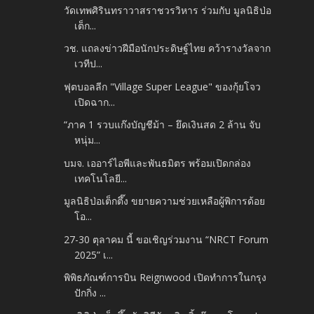
วัดเทพศิรินทราวาสราชวรวิหาร ร่วมกับ มูลนิธิป่อ
เต็ก...
วช. แถลงข่าวฝีมือนักประดิษฐ์ไทย คว้ารางวัลจาก
เวทีป...
ฟุตบอลลีก "Village Super League" ของกุ้ยโจว
เปิดฉาก...
“ภาค 1 รวบแก๊งบัญชีม้า – ยึดเงินสด 2 ล้าน จับ
หนุ่ม...
บมจ. เออาร์ไอพีและพันธมิตร พร้อมเปิดกล่อง
เทคโนโลยี...
มูลนิธิป่อเต็กตึ๊ง ขยายความช่วยเหลือผู้พิการด้อย
โอ...
27-30 ตุลาคม นี้ ขอเชิญร่วมงาน “NRCT Forum
2025” เ...
พิพิธภัณฑ์การบิน Reignwood เปิดทำการในกรุง
ปักกิ่ง ...