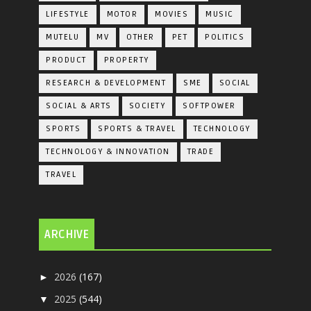
LIFESTYLE
MOTOR
MOVIES
MUSIC
MUTELU
MV
OTHER
PET
POLITICS
PRODUCT
PROPERTY
RESEARCH & DEVELOPMENT
SME
SOCIAL
SOCIAL & ARTS
SOCIETY
SOFTPOWER
SPORTS
SPORTS & TRAVEL
TECHNOLOGY
TECHNOLOGY & INNOVATION
TRADE
TRAVEL
ARCHIVE
2026
(167)
►
2025
(544)
▼