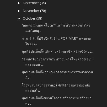
December
(36)
►
November
(70)
►
October
(58)
▼
“อลงกรณ์-เอฟเคไอไอ.”วิเคราะห์“ภาพลวงตา“ส่ง
ออกไทยพุ...
กาตาร์ ดิวตี้ฟรี เปิดตัวร้าน POP MART แห่งแรก
ในตะว...
มูลนิธิป่อเต็กตึ๊ง เดินสายสร้างอาชีพ สร้างชีวิตอย่...
รัฐมนตรีช่วยว่าการกระทรวงมหาดไทยตรวจเยี่ยม
และมอบนโ...
มูลนิธิป่อเต็กตึ๊ง ร่วมกับ กองอำนวยการรักษาความ
มั่...
โรงพยาบาลบำรุงราษฎร์ จัดพิธีถวายความอาลัย
แด่สมเด็จ...
มูลนิธิป่อเต็กตึ๊งขยายโอกาส สร้างอาชีพ สร้างชีวิ
ตอ...