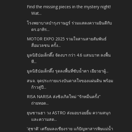
Find the missing pieces in the mystery night!
Wat...
โรงพยาบาลบำรุงราษฎร์ ร่วมแสดงความยินดีกับ
ดร.อาทิร...
MOTOR EXPO 2025 รวมใจสานสายสัมพันธ์
สื่อมวลชน ครั้ง...
มูลนิธิป่อเต็กตึ๊ง จัดงบฯ กว่า 4.6 แสนบาท ลงพื้น
ที...
มูลนิธิป่อเต็กตึ๊ง รุดลงพื้นที่ซับน้ำตา เยียวยาผู้...
สนจ. จุดประกายแรงบันดาลใจของแผ่นดิน พร้อม
ก้าวสู่ปี...
RISA NARISA ส่งซิงเกิลใหม่ “รักหมื่นครั้ง”
ถ่ายทอด...
ยุนซานฮา วง ASTRO ส่งมอบรอยยิ้ม ความสนุก
และความสด...
'สุชาติ' เตรียมลงเชียงราย แก้ปัญหาสารพิษแม่น้ำ