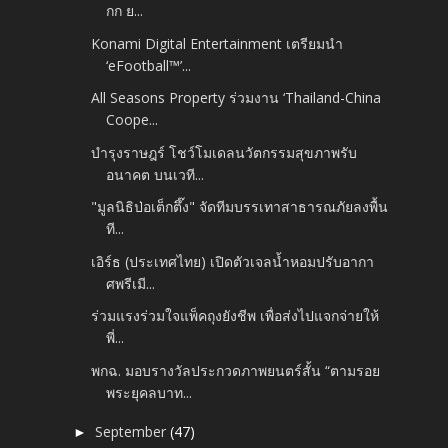
กก ย...
Konami Digital Entertainment เตรียมนำ
‘eFootball™’...
All Seasons Property ร่วมงาน ‘Thailand-China
Coope...
บำรุงราษฎร์ โชว์โมเดลนวัตกรรมสุขภาพรับ
อนาคต บนเวที...
"มูลนิธิป่อเต็กตึ๊ง" จัดทีมบรรเทาสาธารณภัยลงพื้น
ที...
เอิร์ธ (ประเทศไทย) เปิดตัวเจลน้ำหอมปรับอากา
ศพรีเมี...
ร่วมแรงร่วมใจแพ็คถุงยังชีพ เพื่อส่งไปแจกจ่ายให้
พี่...
พกฉ. มอบรางวัลประกวดภาพยนตร์สั้น “ตามรอย
พระยุคลบาท...
September
(47)
►