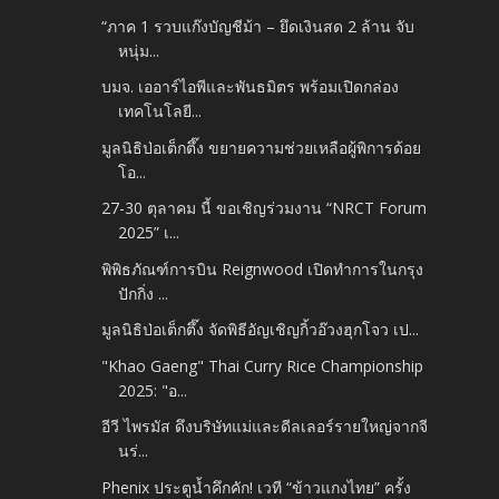
“ภาค 1 รวบแก๊งบัญชีม้า – ยึดเงินสด 2 ล้าน จับ
หนุ่ม...
บมจ. เออาร์ไอพีและพันธมิตร พร้อมเปิดกล่อง
เทคโนโลยี...
มูลนิธิป่อเต็กตึ๊ง ขยายความช่วยเหลือผู้พิการด้อย
โอ...
27-30 ตุลาคม นี้ ขอเชิญร่วมงาน “NRCT Forum
2025” เ...
พิพิธภัณฑ์การบิน Reignwood เปิดทำการในกรุง
ปักกิ่ง ...
มูลนิธิป่อเต็กตึ๊ง จัดพิธีอัญเชิญกิ้วอ๊วงฮุกโจว เป...
"Khao Gaeng" Thai Curry Rice Championship
2025: "อ...
อีวี ไพรมัส ดึงบริษัทแม่และดีลเลอร์รายใหญ่จากจี
นร่...
Phenix ประตูน้ำคึกคัก! เวที “ข้าวแกงไทย” ครั้ง