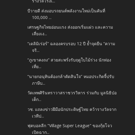
รางวัลโรงเ...
บีวายดี ส่งมอบรถยนต์พลังงานใหม่เป็นคันที่
100,000 ...
เศรษฐกิจไทยอ่อนแรง ส่งออกเริ่มแผ่ว และความ
เสี่ยงเง...
“เดลิมิเร่อร์” ฉลองครบรอบ 12 ปี ย้ำจุดยืน “ความ
จริ...
“ภูเขาคงถง” สวยสะพรั่งรับฤดูใบไม้ร่วง นักท่อง
เที่ย...
“นายกอนุทินต้องกล้าตัดสินใจ” หมอประกิตจี้ปรับ
ภาษีบ...
วัดเทพศิรินทราวาสราชวรวิหาร ร่วมกับ มูลนิธิป่อ
เต็ก...
วช. แถลงข่าวฝีมือนักประดิษฐ์ไทย คว้ารางวัลจาก
เวทีป...
ฟุตบอลลีก "Village Super League" ของกุ้ยโจว
เปิดฉาก...