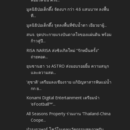
มูลนิธิป่อเต็กตึ๊ง จัดงบฯ กว่า 4.6 แสนบาท ลงพื้น
ที...
มูลนิธิป่อเต็กตึ๊ง รุดลงพื้นที่ซับน้ำตา เยียวยาผู้...
สนจ. จุดประกายแรงบันดาลใจของแผ่นดิน พร้อม
ก้าวสู่ปี...
RISA NARISA ส่งซิงเกิลใหม่ “รักหมื่นครั้ง”
ถ่ายทอด...
ยุนซานฮา วง ASTRO ส่งมอบรอยยิ้ม ความสนุก
และความสด...
'สุชาติ' เตรียมลงเชียงราย แก้ปัญหาสารพิษแม่น้ำ
กก ย...
Konami Digital Entertainment เตรียมนำ
‘eFootball™’...
All Seasons Property ร่วมงาน ‘Thailand-China
Coope...
บำรุงราษฎร์ โชว์โมเดลนวัตกรรมสุขภาพรับ