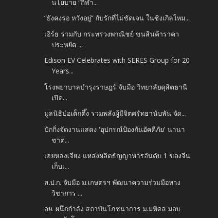
นโยบาย “กีฬา...
“ยังคงรอ หวังอยู่” กับรักที่ไม่ชัดเจน ในซิงเกิลใหม...
เอิร์ธ ร่วมกับ กระทรวงพาณิชย์ ขนสินค้าราคา
ประหยัด ...
Edison EV Celebrates with SERES Group for 20
Years...
โรงพยาบาลบำรุงราษฎร์ จับมือ วิทยาลัยดุสิตธานี
เปิด...
มูลนิธิป่อเต็กตึ๊ง รวมพลังผู้มีจิตศรัทธานับพัน จัด...
ปักกิ่งจัดงานแสดง 'อุปกรณ์ป้องกันอัคคีภัย' นานา
ชาต...
เฮยหลงเจียง แหล่งผลิตธัญญาหารอันดับ 1 ของจีน
เก็บเ...
ส.ป.ก. จับมือ ม.เกษตรฯ พัฒนาความร่วมมือทาง
วิชาการ ...
อย. ผนึกกำลัง สถาบันโภชนาการ ม.มหิดล มอบ