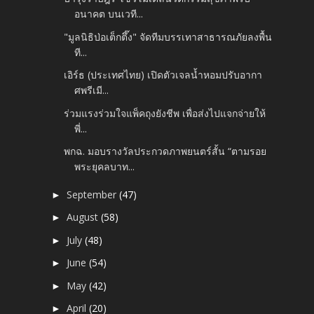
อนาคต บนเวที...
"มูลนิธิป่อเต็กตึ๊ง" จัดทีมบรรเทาสาธารณภัยลงพื้น
ที...
เอิร์ธ (ประเทศไทย) เปิดตัวเจลน้ำหอมปรับอากา
ศพรีเมี...
ร่วมแรงร่วมใจแพ็คถุงยังชีพ เพื่อส่งไปแจกจ่ายให้
พี่...
พกฉ. มอบรางวัลประกวดภาพยนตร์สั้น “ตามรอย
พระยุคลบาท...
September
(47)
►
August
(58)
►
July
(48)
►
June
(54)
►
May
(42)
►
April
(20)
►