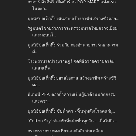
กาตาร์ ดิวตี้ฟรี เปิดตัวร้าน POP MART แห่งแรก
ในตะว...
มูลนิธิป่อเต็กตึ๊ง เดินสายสร้างอาชีพ สร้างชีวิตอย่...
รัฐมนตรีช่วยว่าการกระทรวงมหาดไทยตรวจเยี่ยม
และมอบนโ...
มูลนิธิป่อเต็กตึ๊ง ร่วมกับ กองอำนวยการรักษาความ
มั่...
โรงพยาบาลบำรุงราษฎร์ จัดพิธีถวายความอาลัย
แด่สมเด็จ...
มูลนิธิป่อเต็กตึ๊งขยายโอกาส สร้างอาชีพ สร้างชีวิ
ตอ...
พีเอฟพี PFP. ตอกย้ำความเป็นผู้นำด้านนวัตกรรม
และควา...
มูลนิธิป่อเต็กตึ๊ง ซับน้ำตา - ฟื้นฟูหลังน้ำลดแก่ผู...
“Cotton Sky” ท้องฟ้าที่หนักขึ้นทุกวัน… เมื่อไม่มีเ...
กระทรวงการท่องเที่ยวและกีฬา ขับเคลื่อน