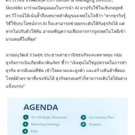
Skooldio มาร่วมเปิดมุมมองในการนำ AI มาปรับใช้ในเชิงกลยุทธ์
ดร.วิโรจน์ได้เน้นย้ำถึงบทบาทสำคัญของเทคโนโลยีว่า “หากธุรกิจรู้
วิธีใช้ประโยชน์จาก AI ก็จะสามารถช่วยยกระดับให้กับธุรกิจได้ แต่
หากไม่ปรับตัวให้ทัน อาจเผชิญความเสี่ยงจากการถูกเทคโนโลยีเข้า
มาแทนที่ในที่สุด”
นายอนุวัฒน์ ร่วมสุข ประธานสายวานิชธนกิจและตลาดทุน กลุ่ม
ธุรกิจการเงินเกียรตินาคินภัทร ชี้ว่า “เงินทุนไม่ใช่อุปสรรคในการทำ
ธุรกิจ หากมีแผนที่ชัด เข้าใจตลาดและลูกค้า และสร้างสินค้าที่ตอบ
โจทย์ด้วยราคาที่แข่งขันได้ ธุรกิจครอบครัวก็สามารถเติบโตได้อย่าง
แข็งแกร่ง”