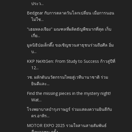
ประว...
Bedgear กับการตลาดวันโลกเปลี่ยน เมื่อการนอน
ไม่ใช...
"เฮยหลงเจียง" มณฑลที่ผลิตธัญพืชมากที่สุด เก็บ
เกี่ย...
มูลนิธิป่อเต็กตึ๊ง ขอเชิญชวนสาธุชนร่วมถือศีล อิ่ม
บ...
KKP NeXtGen: From Study to Success ก้าวสู่ปีที่
12...
วช. ผลักดันนวัตกรรมไทยสู่เวทีนานาชาติ ร่วม
ยินดีและ...
Find the missing pieces in the mystery night!
Wat...
โรงพยาบาลบำรุงราษฎร์ ร่วมแสดงความยินดีกับ
ดร.อาทิร...
MOTOR EXPO 2025 รวมใจสานสายสัมพันธ์
สื่อมวลชน ครั้ง...