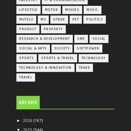
INDUSTRY
IT & COMMUNICATION
LIFESTYLE
MOTOR
MOVIES
MUSIC
MUTELU
MV
OTHER
PET
POLITICS
PRODUCT
PROPERTY
RESEARCH & DEVELOPMENT
SME
SOCIAL
SOCIAL & ARTS
SOCIETY
SOFTPOWER
SPORTS
SPORTS & TRAVEL
TECHNOLOGY
TECHNOLOGY & INNOVATION
TRADE
TRAVEL
ARCHIVE
2026
(167)
►
2025
(544)
▼