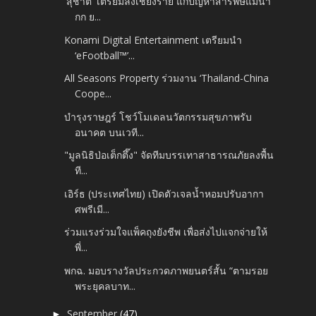
'สุชาติ' เตรียมลงเชียงราย แก้ปัญหาสารพิษแม่น้ำ
กก ย...
Konami Digital Entertainment เตรียมนำ
‘eFootball™’...
All Seasons Property ร่วมงาน ‘Thailand-China
Coope...
บำรุงราษฎร์ โชว์โมเดลนวัตกรรมสุขภาพรับ
อนาคต บนเวที...
"มูลนิธิป่อเต็กตึ๊ง" จัดทีมบรรเทาสาธารณภัยลงพื้น
ที...
เอิร์ธ (ประเทศไทย) เปิดตัวเจลน้ำหอมปรับอากา
ศพรีเมี...
ร่วมแรงร่วมใจแพ็คถุงยังชีพ เพื่อส่งไปแจกจ่ายให้
พี่...
พกฉ. มอบรางวัลประกวดภาพยนตร์สั้น “ตามรอย
พระยุคลบาท...
September
(47)
►