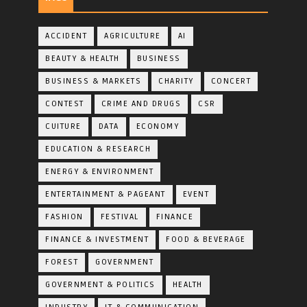
ACCIDENT
AGRICULTURE
AI
BEAUTY & HEALTH
BUSINESS
BUSINESS & MARKETS
CHARITY
CONCERT
CONTEST
CRIME AND DRUGS
CSR
CUITURE
DATA
ECONOMY
EDUCATION & RESEARCH
ENERGY & ENVIRONMENT
ENTERTAINMENT & PAGEANT
EVENT
FASHION
FESTIVAL
FINANCE
FINANCE & INVESTMENT
FOOD & BEVERAGE
FOREST
GOVERNMENT
GOVERNMENT & POLITICS
HEALTH