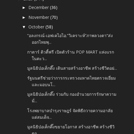
December
(36)
►
November
(70)
►
October
(58)
▼
“อลงกรณ์-เอฟเคไอไอ.”วิเคราะห์“ภาพลวงตา“ส่ง
ออกไทยพุ...
กาตาร์ ดิวตี้ฟรี เปิดตัวร้าน POP MART แห่งแรก
ในตะว...
มูลนิธิป่อเต็กตึ๊ง เดินสายสร้างอาชีพ สร้างชีวิตอย่...
รัฐมนตรีช่วยว่าการกระทรวงมหาดไทยตรวจเยี่ยม
และมอบนโ...
มูลนิธิป่อเต็กตึ๊ง ร่วมกับ กองอำนวยการรักษาความ
มั่...
โรงพยาบาลบำรุงราษฎร์ จัดพิธีถวายความอาลัย
แด่สมเด็จ...
มูลนิธิป่อเต็กตึ๊งขยายโอกาส สร้างอาชีพ สร้างชีวิ
ตอ...