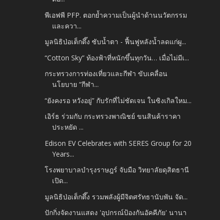
พีเอฟพี PFP. ตอกย้ำความเป็นผู้นำด้านนวัตกรรม
และควา...
มูลนิธิป่อเต็กตึ๊ง ซับน้ำตา - ฟื้นฟูหลังน้ำลดแก่ผู...
“Cotton Sky” ท้องฟ้าที่หนักขึ้นทุกวัน… เมื่อไม่มีเ...
กระทรวงการท่องเที่ยวและกีฬา ขับเคลื่อน
นโยบาย “กีฬา...
“ยังคงรอ หวังอยู่” กับรักที่ไม่ชัดเจน ในซิงเกิลใหม...
เอิร์ธ ร่วมกับ กระทรวงพาณิชย์ ขนสินค้าราคา
ประหยัด ...
Edison EV Celebrates with SERES Group for 20
Years...
โรงพยาบาลบำรุงราษฎร์ จับมือ วิทยาลัยดุสิตธานี
เปิด...
มูลนิธิป่อเต็กตึ๊ง รวมพลังผู้มีจิตศรัทธานับพัน จัด...
ปักกิ่งจัดงานแสดง 'อุปกรณ์ป้องกันอัคคีภัย' นานา