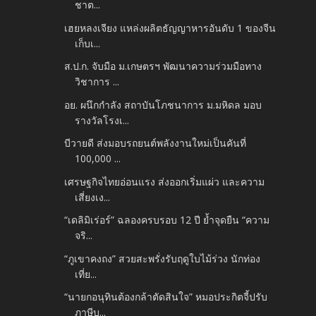
ชาต...
เฮยหลงเจียง แหล่งผลิตธัญญาหารอันดับ 1 ของจีน
เก็บเ...
ส.ป.ก. จับมือ ม.เกษตรฯ พัฒนาความร่วมมือทาง
วิชาการ ...
อย. ผนึกกำลัง สถาบันโภชนาการ ม.มหิดล มอบ
รางวัลโรงเ...
บีวายดี ส่งมอบรถยนต์พลังงานใหม่เป็นคันที่
100,000 ...
เศรษฐกิจไทยอ่อนแรง ส่งออกเริ่มแผ่ว และความ
เสี่ยงเง...
“เดลิมิเร่อร์” ฉลองครบรอบ 12 ปี ย้ำจุดยืน “ความ
จริ...
“ภูเขาคงถง” สวยสะพรั่งรับฤดูใบไม้ร่วง นักท่อง
เที่ย...
“นายกอนุทินต้องกล้าตัดสินใจ” หมอประกิตจี้ปรับ
ภาษีบ...