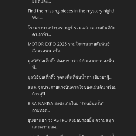
ยินดีและ...
Find the missing pieces in the mystery night!
Wat...
โรงพยาบาลบำรุงราษฎร์ ร่วมแสดงความยินดีกับ
ดร.อาทิร...
MOTOR EXPO 2025 รวมใจสานสายสัมพันธ์
สื่อมวลชน ครั้ง...
มูลนิธิป่อเต็กตึ๊ง จัดงบฯ กว่า 4.6 แสนบาท ลงพื้น
ที...
มูลนิธิป่อเต็กตึ๊ง รุดลงพื้นที่ซับน้ำตา เยียวยาผู้...
สนจ. จุดประกายแรงบันดาลใจของแผ่นดิน พร้อม
ก้าวสู่ปี...
RISA NARISA ส่งซิงเกิลใหม่ “รักหมื่นครั้ง”
ถ่ายทอด...
ยุนซานฮา วง ASTRO ส่งมอบรอยยิ้ม ความสนุก
และความสด...