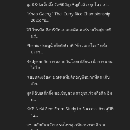
มูลนิธิป่อเต็กตึ๊ง จัดพิธีอัญเชิญกิ้วอ๊วงฮุกโจว เป...
"Khao Gaeng" Thai Curry Rice Championship
2025: "อ...
อีวี ไพรมัส ดึงบริษัทแม่และดีลเลอร์รายใหญ่จากจี
นร่...
Phenix ประตูน้ำคึกคัก! เวที “ข้าวแกงไทย” ครั้ง
ประว...
Bedgear กับการตลาดวันโลกเปลี่ยน เมื่อการนอน
ไม่ใช...
"เฮยหลงเจียง" มณฑลที่ผลิตธัญพืชมากที่สุด เก็บ
เกี่ย...
มูลนิธิป่อเต็กตึ๊ง ขอเชิญชวนสาธุชนร่วมถือศีล อิ่ม
บ...
KKP NeXtGen: From Study to Success ก้าวสู่ปีที่
12...
วช. ผลักดันนวัตกรรมไทยสู่เวทีนานาชาติ ร่วม