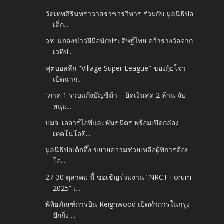
วัดเทพศิรินทราวาสราชวรวิหาร ร่วมกับ มูลนิธิป่อ
เต็ก...
วช. แถลงข่าวฝีมือนักประดิษฐ์ไทย คว้ารางวัลจาก
เวทีป...
ฟุตบอลลีก "Village Super League" ของกุ้ยโจว
เปิดฉาก...
“ภาค 1 รวบแก๊งบัญชีม้า – ยึดเงินสด 2 ล้าน จับ
หนุ่ม...
บมจ. เออาร์ไอพีและพันธมิตร พร้อมเปิดกล่อง
เทคโนโลยี...
มูลนิธิป่อเต็กตึ๊ง ขยายความช่วยเหลือผู้พิการด้อย
โอ...
27-30 ตุลาคม นี้ ขอเชิญร่วมงาน “NRCT Forum
2025” เ...
พิพิธภัณฑ์การบิน Reignwood เปิดทำการในกรุง
ปักกิ่ง ...