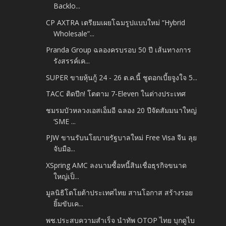
Backlo...
CP AXTRA เตรียมเผยโฉมรูปแบบใหม่ “Hybrid
Wholesale”...
Pranda Group ฉลองครบรอบ 50 ปี เส้นทางการ
รังสรรค์เค...
SUPER ขายหุ้นกู้ 24 - 26 ต.ค.นี้ ชูดอกเบี้ยจูงใจ 5...
TACC ติดปีก! โตตาม 7-Eleven ในต่างประเทศ
ชมรมบัวหลวงเอสเอ็มอี ฉลอง 20 ปีจัดสัมมนาใหญ่
‘SME ...
PJW ขานรับนโยบายรัฐบาลใหม่ Free Visa จีน ลุย
จับมือ...
XSpring AMC ลงนามซื้อหนี้สินเชื่อธุรกิจขนาด
ใหญ่เป็...
มูลนิธิโตโยต้าประเทศไทย สานโอกาส สร้างรอย
ยิ้มขับเค...
พช.ประสบความสำเร็จ นำทัพ OTOP ไทย บุกดูไบ