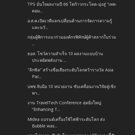
TPS มั่นใจผลงานปี 66 โตก้าวกระโดด-มุ่งสู่ “เทค-
คอม...
อ.ส.ค.เปิดเวทีแลกเปลี่ยนด้านการจัดการความรู้
และนวั...
กลุ่มผู้พิการแนวร่วมองค์กรพิทักษ์ผู้ค้าสลากใบร่วม
...
ธอส. โชว์ความสำเร็จ 10 ผลงานแบบบ้าน
ประหยัดพลังงาน ...
"ลิกซิล” สร้างชื่อเสียงระดับโลกคว้ารางวัล Asia
Pac...
บพช.จับมือ 10 หน่วยงาน ขับเคลื่อนงานวิจัยสู่เชิง
พา...
งาน TravelTech Conference สุดยิ่งใหญ่
“Enhancing T...
Midea แบรนด์เครื่องใช้ไฟฟ้าระดับโลก ส่ง
Bubble was...