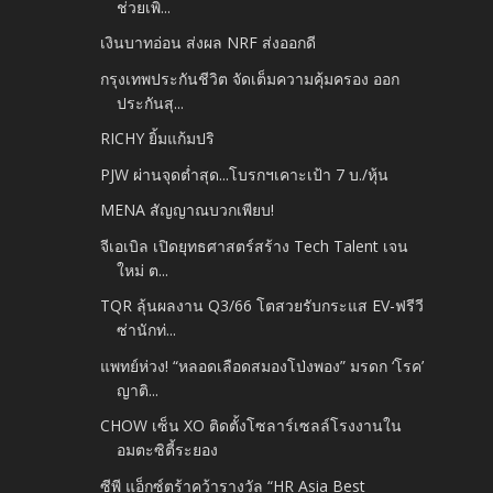
ช่วยเพิ...
เงินบาทอ่อน ส่งผล NRF ส่งออกดี
กรุงเทพประกันชีวิต จัดเต็มความคุ้มครอง ออก
ประกันสุ...
RICHY ยิ้มแก้มปริ
PJW ผ่านจุดต่ำสุด...โบรกฯเคาะเป้า 7 บ./หุ้น
MENA สัญญาณบวกเพียบ!
จีเอเบิล เปิดยุทธศาสตร์สร้าง Tech Talent เจน
ใหม่ ต...
TQR ลุ้นผลงาน Q3/66 โตสวยรับกระแส EV-ฟรีวี
ซ่านักท่...
แพทย์ห่วง! “หลอดเลือดสมองโป่งพอง” มรดก ‘โรค’
ญาติ...
CHOW เซ็น XO ติดตั้งโซลาร์เซลล์โรงงานใน
อมตะซิตี้ระยอง
ซีพี แอ็กซ์ตร้าคว้ารางวัล “HR Asia Best