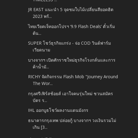
JR EAST แนะนำ 5 จุดชมใบไม้เปลี่ยนสียอดฮิต
2023 พร้...
ไทยเวียตเจ็ทออกโปรฯ ‘9.9 Flash Deals’ ตั๋วเริ่ม
ต้น...
SUPER โชว์ธุรกิจแกร่ง - จ่อ COD วินด์ฟาร์ม
เวียดนาม
บางจากฯ เปิดศักราชใหม่ธุรกิจโรงกลั่นและการ
ค้าน้ำมั...
RICHY จัดกิจกรรม Flash Mob "Journey Around
The Wor...
กรุงศรีเฟิร์สช้อยส์ เอาใจคนรุ่นใหม่ ชวนสมัคร
บัตร ร...
IHL ออกบูธโชว์ผลงานแดนมังกร
ธนาคารกรุงเทพ ปล่อยกู้ บางจากฯ วงเงินรวมไม่
เกิน [3...