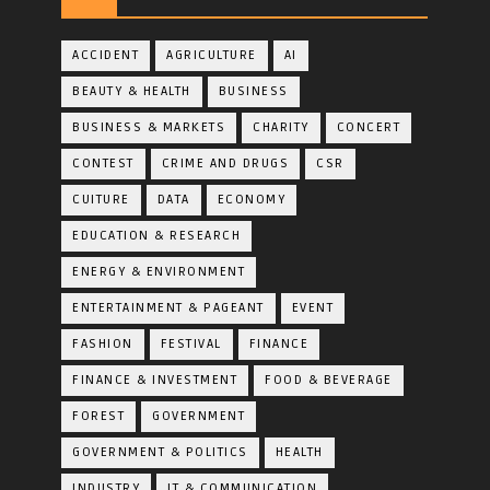
ACCIDENT
AGRICULTURE
AI
BEAUTY & HEALTH
BUSINESS
BUSINESS & MARKETS
CHARITY
CONCERT
CONTEST
CRIME AND DRUGS
CSR
CUITURE
DATA
ECONOMY
EDUCATION & RESEARCH
ENERGY & ENVIRONMENT
ENTERTAINMENT & PAGEANT
EVENT
FASHION
FESTIVAL
FINANCE
FINANCE & INVESTMENT
FOOD & BEVERAGE
FOREST
GOVERNMENT
GOVERNMENT & POLITICS
HEALTH
INDUSTRY
IT & COMMUNICATION