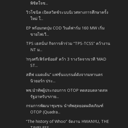
พิชิตใจช...
วิวโซนิค เปิดสวิตช์ระบบนิเวศทางการศึกษาครั้ง
ใหม่ ใ...
EP พร้อมกดปุ่ม COD วินด์ฟาร์ม 160 MW เริ่ม
ขายไฟเวี...
TPS เฮสนั่น! กิจการค้าร่วม “TPS-TCSS” คว้างาน
NT ม...
‘กรุงศรีเฟิร์สช้อยส์’ คว้า 3 รางวัลจากเวที ‘MAD
ST...
สตีฟ แมดเด้น” แฟชั่นแบรนด์ดังจากมหานคร
นิวยอร์ก ประ...
พช.นำทัพผู้ประกอบการ OTOP ทดสอบตลาดสห
รัฐอาหรับฯภาย...
กรมการพัฒนาชุมชน นำทัพสุดยอดผลิตภัณฑ์
OTOP (Quadra...
“The history of Whoo” จัดงาน HWANYU, THE
TIMELESS ...