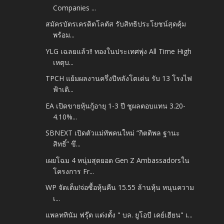
Companies ...
สมัครบัตรเครดิตโลตัส รับสิทธิประโยชน์สุดคุ้ม
พร้อม...
YLG เฉลยแล้ว!! ทองในประเทศพุ่ง All Time High
เหตุบ...
TPCH แย้มผลงานครึ่งปีหลังโตเด่น รับ 13 โรงไฟ
ฟ้าเดิ...
EA เปิดขายหุ้นกู้อายุ 1-3 ปี ชูผลตอบแทน 3.20-
4.10%...
SBNEXT เปิดตัวแม่ทัพคนใหม่ “กิตติพล ฐานะ
สิทธิ์” ขึ...
เผยโฉม 4 หนุ่มสุดยอด Gen Z Ambassadorsใน
โครงการ Fr...
WP จัดเต็ม!จ่อซื้อหุ้นคืน 15.55 ล้านหุ้น หนุนความ
เ...
แพลททินัม ฟรุ๊ต แต่งตั้ง " บล. ยูโอบี เคย์เฮียน" เ...