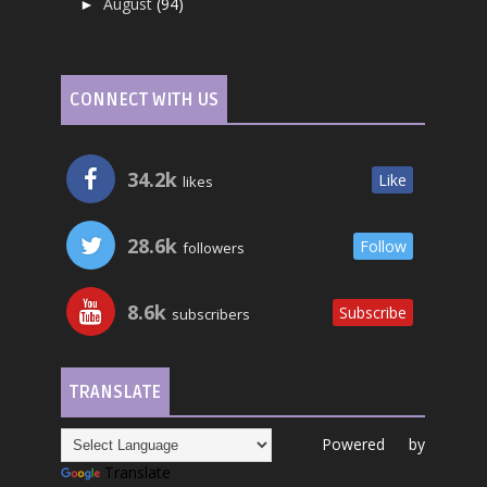
August
(94)
►
CONNECT WITH US
34.2k
Like
likes
28.6k
Follow
followers
8.6k
Subscribe
subscribers
TRANSLATE
Powered by
Translate