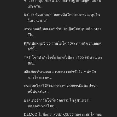
ชาวไร่ยาสูบเชียร์นโยบายเศรษฐาแก้ปัญหาหนี้สิน
เกษตรก...
RICHY จัดสัมมนา “ถอดรหัสใหม่ของการลงทุนใน
โลกอนาคต"
เกรท วอลล์ มอเตอร์ ร่วมเป็นผู้สนับสนุนหลัก Miss
Th...
PJW ปักหมุดปี 66 รายได้โต 10% ตามนัด ตุนออเด
อร์ชิ้...
TRT โชว์ทำกำไรขั้นต้นครึ่งปีแรก 105.98 ล้าน ส่ง
สัญ...
ผลิตภัณฑ์ทางทะเล ทงยอง เขย่าหัวใจเชฟหลัก
ของโรงแรมห...
ประเทศไทยได้รับผลกระทบจากการผิดนัดชำระ
หนี้พันธบัตร...
มาสเตอร์การ์ดโชว์นวัตกรรมโซลูชันความ
ปลอดภัยทางไซเบ...
DEMCO ไม่มีแผ่ว! ส่งซิก Q3/66 ผลงานสดใส กอด