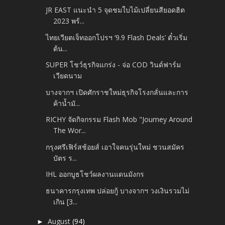
JR EAST แนะนำ 5 จุดชมใบไม้เปลี่ยนสียอดฮิต
2023 พร้...
ไทยเวียตเจ็ทออกโปรฯ ‘9.9 Flash Deals’ ตั๋วเริ่ม
ต้น...
SUPER โชว์ธุรกิจแกร่ง - จ่อ COD วินด์ฟาร์ม
เวียดนาม
บางจากฯ เปิดศักราชใหม่ธุรกิจโรงกลั่นและการ
ค้าน้ำมั...
RICHY จัดกิจกรรม Flash Mob "Journey Around
The Wor...
กรุงศรีเฟิร์สช้อยส์ เอาใจคนรุ่นใหม่ ชวนสมัคร
บัตร ร...
IHL ออกบูธโชว์ผลงานแดนมังกร
ธนาคารกรุงเทพ ปล่อยกู้ บางจากฯ วงเงินรวมไม่
เกิน [3...
August
(94)
►