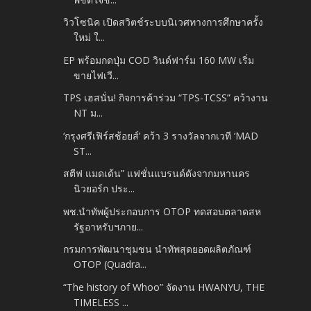
วิวโซนิค เปิดสวิตช์ระบบนิเวศทางการศึกษาครั้ง
ใหม่ ใ...
EP พร้อมกดปุ่ม COD วินด์ฟาร์ม 160 MW เริ่ม
ขายไฟเวี...
TPS เฮสนั่น! กิจการค้าร่วม “TPS-TCSS” คว้างาน
NT ม...
‘กรุงศรีเฟิร์สช้อยส์’ คว้า 3 รางวัลจากเวที ‘MAD
ST...
สตีฟ แมดเด้น” แฟชั่นแบรนด์ดังจากมหานคร
นิวยอร์ก ประ...
พช.นำทัพผู้ประกอบการ OTOP ทดสอบตลาดสห
รัฐอาหรับฯภาย...
กรมการพัฒนาชุมชน นำทัพสุดยอดผลิตภัณฑ์
OTOP (Quadra...
“The history of Whoo” จัดงาน HWANYU, THE
TIMELESS ...