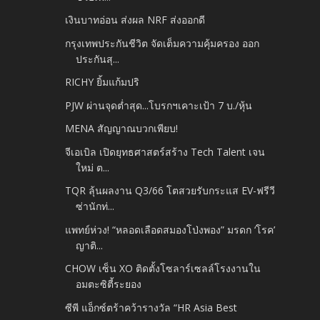
เงินบาทอ่อน ส่งผล NRF ส่งออกดี
กรุงเทพประกันชีวิต จัดเต็มความคุ้มครอง ออก
ประกันสุ...
RICHY ยิ้มแก้มปริ
PJW ผ่านจุดต่ำสุด...โบรกฯเคาะเป้า 7 บ./หุ้น
MENA สัญญาณบวกเพียบ!
จีเอเบิล เปิดยุทธศาสตร์สร้าง Tech Talent เจน
ใหม่ ต...
TQR ลุ้นผลงาน Q3/66 โตสวยรับกระแส EV-ฟรีวี
ซ่านักท่...
แพทย์ห่วง! “หลอดเลือดสมองโป่งพอง” มรดก ‘โรค’
ญาติ...
CHOW เซ็น XO ติดตั้งโซลาร์เซลล์โรงงานใน
อมตะซิตี้ระยอง
ซีพี แอ็กซ์ตร้าคว้ารางวัล “HR Asia Best