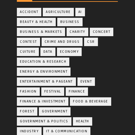
ACCIDENT
AGRICULTURE
AI
BEAUTY & HEALTH
BUSINESS
BUSINESS & MARKETS
CHARITY
CONCERT
CONTEST
CRIME AND DRUGS
CSR
CUITURE
DATA
ECONOMY
EDUCATION & RESEARCH
ENERGY & ENVIRONMENT
ENTERTAINMENT & PAGEANT
EVENT
FASHION
FESTIVAL
FINANCE
FINANCE & INVESTMENT
FOOD & BEVERAGE
FOREST
GOVERNMENT
GOVERNMENT & POLITICS
HEALTH
INDUSTRY
IT & COMMUNICATION