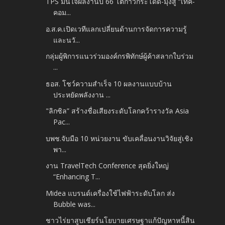
TPS มั่นใจผลงานปี 66 โตก้าวกระโดด-มุ่งสู่ “เทค-
คอม...
อ.ส.ค.เปิดเวทีแลกเปลี่ยนด้านการจัดการความรู้
และนวั...
กลุ่มผู้พิการแนวร่วมองค์กรพิทักษ์ผู้ค้าสลากใบร่วม
...
ธอส. โชว์ความสำเร็จ 10 ผลงานแบบบ้าน
ประหยัดพลังงาน ...
"ลิกซิล” สร้างชื่อเสียงระดับโลกคว้ารางวัล Asia
Pac...
บพช.จับมือ 10 หน่วยงาน ขับเคลื่อนงานวิจัยสู่เชิง
พา...
งาน TravelTech Conference สุดยิ่งใหญ่
“Enhancing T...
Midea แบรนด์เครื่องใช้ไฟฟ้าระดับโลก ส่ง
Bubble was...
ชาวไร่ยาสูบเชียร์นโยบายเศรษฐาแก้ปัญหาหนี้สิน