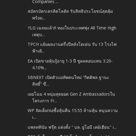
Companies ...
สมัครบัตรเครดิตโลตัส รับสิทธิประโยชน์สุดคุ้ม
พร้อม...
YLG เฉลยแล้ว!! ทองในประเทศพุ่ง All Time High
เหตุบ...
TPCH แย้มผลงานครึ่งปีหลังโตเด่น รับ 13 โรงไฟ
ฟ้าเดิ...
EA เปิดขายหุ้นกู้อายุ 1-3 ปี ชูผลตอบแทน 3.20-
4.10%...
SBNEXT เปิดตัวแม่ทัพคนใหม่ “กิตติพล ฐานะ
สิทธิ์” ขึ...
เผยโฉม 4 หนุ่มสุดยอด Gen Z Ambassadorsใน
โครงการ Fr...
WP จัดเต็ม!จ่อซื้อหุ้นคืน 15.55 ล้านหุ้น หนุนความ
เ...
แพลททินัม ฟรุ๊ต แต่งตั้ง " บล. ยูโอบี เคย์เฮียน" เ...