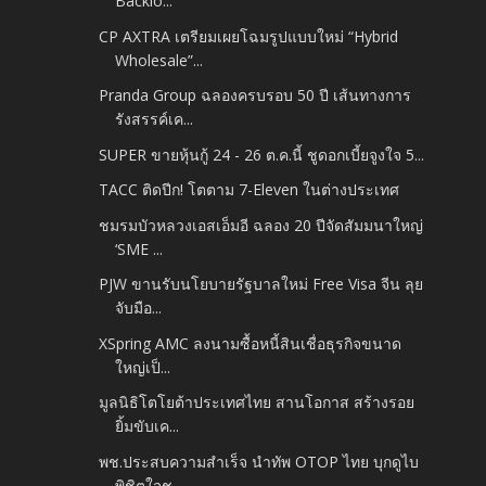
Backlo...
CP AXTRA เตรียมเผยโฉมรูปแบบใหม่ “Hybrid
Wholesale”...
Pranda Group ฉลองครบรอบ 50 ปี เส้นทางการ
รังสรรค์เค...
SUPER ขายหุ้นกู้ 24 - 26 ต.ค.นี้ ชูดอกเบี้ยจูงใจ 5...
TACC ติดปีก! โตตาม 7-Eleven ในต่างประเทศ
ชมรมบัวหลวงเอสเอ็มอี ฉลอง 20 ปีจัดสัมมนาใหญ่
‘SME ...
PJW ขานรับนโยบายรัฐบาลใหม่ Free Visa จีน ลุย
จับมือ...
XSpring AMC ลงนามซื้อหนี้สินเชื่อธุรกิจขนาด
ใหญ่เป็...
มูลนิธิโตโยต้าประเทศไทย สานโอกาส สร้างรอย
ยิ้มขับเค...
พช.ประสบความสำเร็จ นำทัพ OTOP ไทย บุกดูไบ
พิชิตใจช...