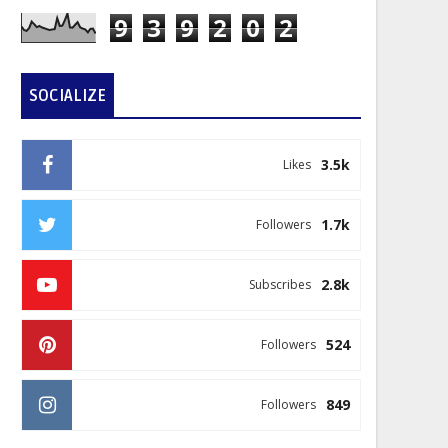
9
3
9
2
0
2
SOCIALIZE
3.5k
Likes
1.7k
Followers
2.8k
Subscribes
524
Followers
849
Followers