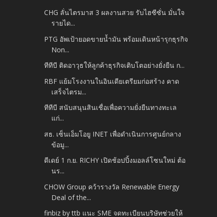
CHG ลั่นไตรมาส 3 ผลงานสวย รับไฮซีซั่น มั่นใจ
รายได...
PTG อัพเป้ายอดขายน้ำมัน พร้อมเดินหน้ารุกธุรกิจ
Non...
ทีทีบี ติดอาวุธให้ลูกค้าธุรกิจเติบโตอย่างยั่งยืน ก...
RBF แย้มโรงงานในอินเดียเตรียมก่อสร้าง คาด
เสร็จไตรม...
ทีทีบี สนับสนุนสินเชื่อเพื่อความยั่งยืนทางทะเล
แก่...
สธ. เซ็นเอ็มโอยู INET เพื่อดำเนินการศูนย์กลาง
ข้อมู...
ดีเดย์ 1 ก.ย. RICHY เปิดช้อปปิ้งมอลล์โซนใหม่ ต้อ
นร...
CHOW Group คว้ารางวัล Renewable Energy
Deal of the...
finbiz by ttb แนะ SME จดทะเบียนบริษัทช่วยให้