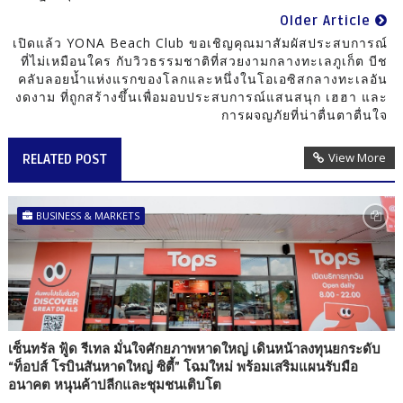
Older Article
เปิดแล้ว YONA Beach Club ขอเชิญคุณมาสัมผัสประสบการณ์
ที่ไม่เหมือนใคร กับวิวธรรมชาติที่สวยงามกลางทะเลภูเก็ต บีช
คลับลอยน้ำแห่งแรกของโลกและหนึ่งในโอเอซิสกลางทะเลอัน
งดงาม ที่ถูกสร้างขึ้นเพื่อมอบประสบการณ์แสนสนุก เฮฮา และ
การผจญภัยที่น่าตื่นตาตื่นใจ
View More
RELATED POST
BUSINESS & MARKETS
เซ็นทรัล ฟู้ด รีเทล มั่นใจศักยภาพหาดใหญ่ เดินหน้าลงทุนยกระดับ
“ท็อปส์ โรบินสันหาดใหญ่ ซิตี้” โฉมใหม่ พร้อมเสริมแผนรับมือ
อนาคต หนุนค้าปลีกและชุมชนเติบโต