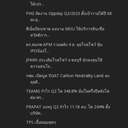
ได้เปร...
PHG จัดงาน Oppday Q2/2023 ตั้งเป้ารายได้ปี 68
ทะลุ...
ทีเอ็มบีธนชาต ลงนาม MOU ให้บริการสินเชื่อ
สวัสดิการ...
ดร.สมภพ APM รวมพลัง 4 ส. ลุยโรดโชว์ หุ้น
IPOน้องใ...
JPARK ประเดิมโรดโชว์ จ.ชลบุรี นักลงทุนให้
ความสนใจ...
กฟผ. เปิดบูท ‘EGAT Carbon Neutrality Land: ตะ
ลุยดิ...
TEAMG กำไร Q2 โต 346.8% มั่นใจครึ่งปีหลังโต
ต่อ พร...
PRAPAT งบหรู Q2 กำไร 11.18 ลบ. โต 244% ตั้ง
บริษัท...
TPS เนื้อหอมสุดๆ