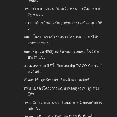
วิจัยแ...
วช. ประกาศสุดยอด “นักนวัตกรรมการสื่อสารภาค
รัฐ จากก...
“PTG” เดินหน้าครองใจลูกค้าอย่างต่อเนื่อง ทุบสถิติ
ค...
กยท. ชี้สถานการณ์ยางพาราไตรมาส 3 แนวโน้ม
ราคายางพาร...
กยท. หนุนงบ 49(3) ลดต้นทุนการเกษตร โชว์สวน
ยางต้นแบ...
ฉลองครบรอบ 5 ปีไปกับแคมเปญ ‘POCO Carnival’
พบกับกิ...
เปิดเสน่ห์ “มุก-พิชานา” ยืนหนึ่งความเซ็กซี่
ททท. เปิดตัวโครงการพัฒนาหลักสูตรเพิ่มพูนความ
รู้ด้า...
วช. ผนึก วว. และ มรภ.วไลยอลงกรณ์ ยกระดับการ
ผลิต “ด...
สทนช. เตรียมพร้อมรับมือฝน ปี 66 พื้นที่ลุ่มน้ำ