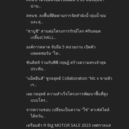
น่าน...
สทนช. ลงพื้นที่ติดตามการจัดทำผังน้ำลุ่มน้ำยม
และลุ่...
“ชาบูชิ” สานต่อโครงการรักษ์โลก #กินหมด
เกลี้ยงCHALL...
องค์การตลาด จับมือ 5 หน่วยงาน เปิดตัว
แพลตฟอร์ม “ไท...
ซันคิสท์ ร่วมกับพีพี กฤษฏ์ สร้างความทรงจำสุด
ประทับ...
“แม็คยีนส์” ชูกลยุทธ์ Collaboration “Mc x ขายหัว
เร...
เผย กลยุทธ์ ความสำเร็จโครงการพัฒนาพื้นที่สูง
แบบโคร...
จากความชอบ เปลี่ยนเป็นความ “ใช่” คาเฟ่สไตล์
ไต้หวัน...
เตรียมตัว !!! Big MOTOR SALE 2023 เทศกาลแส