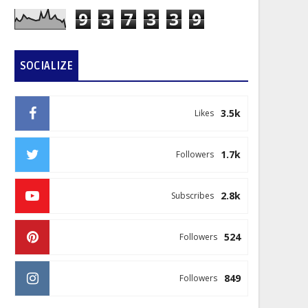
9
3
7
3
3
9
SOCIALIZE
3.5k
Likes
1.7k
Followers
2.8k
Subscribes
524
Followers
849
Followers