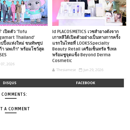
’ เปิดตัว ‘Tofu
ld PLACOSMETICS เวชสำอางดังจาก
gamart Thailand’
เกาหลีใต้เปิดตัวอย่างเป็นทางการครั้ง
ปปิ้งแห่งใหม่ ขนทัพซุป
แรกในไทยที่ LOOKSSpecialty
ก้า นพเก้า” พร้อมโชว์สุด
Beauty Retail เครือเซ็นทรัล รีเทล
RSES
พร้อมชูจุดแข็ง Beyond Derma
Cosmetic
l 07, 2026
Thesiamese
Jun 29, 2026
DISQUS
FACEBOOK
 COMMENTS:
T A COMMENT