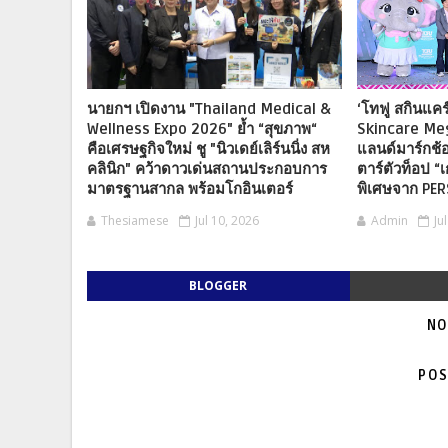
นายกฯ เปิดงาน "Thailand Medical &
‘โทฟู สกินแคร์
Wellness Expo 2026" ย้ำ “สุขภาพ“
Skincare Me
คือเศรษฐกิจใหม่ ชู "นิวเดย์เลิร์นนิ่ง สห
แลนด์มาร์กช้อ
คลินิก" คว้าดาวเด่นสถานประกอบการ
ตาร์ตัวท็อป “เ
มาตรฐานสากล พร้อมโกอินเตอร์
พิเศษจาก PE
Thesiamese
Jul 10, 2026
Admin
Ju
BLOGGER
NO
POS