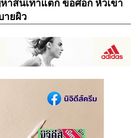
ีปัญหาส้นเท้าแตก ข้อศอก หัวเข่า
บายผิว