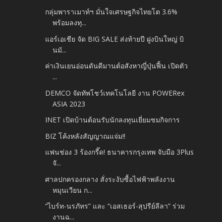
กลุ่มพาราเมาท์ฯ มั่นใจเศรษฐกิจไทยโต 3.6%
พร้อมลงทุ...
แอร์เอเชีย จัด BIG SALE ส่งท้ายปี ฝูงบินใหญ่ บิ
นมั...
ค่าเงินเยนอ่อนดันดีมานต์อสังหาญี่ปุ่นฟื้น เปิดตัว
...
DEMCO จัดทัพโชว์เทคโนโลยี งาน POWERex
ASIA 2023
INET เปิดบ้านต้อนรับนักลงทุนเยี่ยมชมกิจการ
BIZ โค้งหลังสัญญาณแจ่ม!!
แฟนช่อง 3 ร้องกรี๊ด! ธนาคารกรุงเทพ จับมือ 3Plus
จั...
ศาลปกครองกลาง สั่งระงับซื้อไฟฟ้าพลังงาน
หมุนเวียน ก...
“ไบร์ท-นรภัทร” และ “เอสเธอร์-สุปรีย์ลีลา” ร่วม
งานฉ...