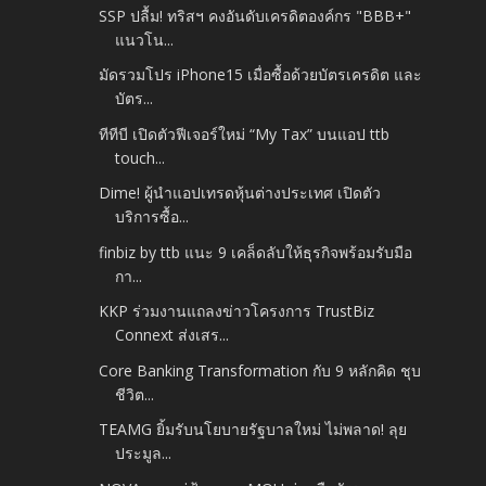
SSP ปลื้ม! ทริสฯ คงอันดับเครดิตองค์กร "BBB+"
แนวโน...
มัดรวมโปร iPhone15 เมื่อซื้อด้วยบัตรเครดิต และ
บัตร...
ทีทีบี เปิดตัวฟีเจอร์ใหม่ “My Tax” บนแอป ttb
touch...
Dime! ผู้นำแอปเทรดหุ้นต่างประเทศ เปิดตัว
บริการซื้อ...
finbiz by ttb แนะ 9 เคล็ดลับให้ธุรกิจพร้อมรับมือ
กา...
KKP ร่วมงานแถลงข่าวโครงการ TrustBiz
Connext ส่งเสร...
Core Banking Transformation กับ 9 หลักคิด ชุบ
ชีวิต...
TEAMG ยิ้มรับนโยบายรัฐบาลใหม่ ไม่พลาด! ลุย
ประมูล...