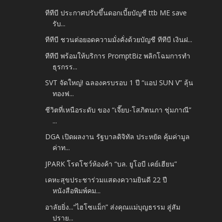
ทีทีบี ประกาศปรับขึ้นดอกเบี้ยบัญชี ttb ME save
รับ...
ทีทีบี ชวนต่อยอดความมั่งคั่งด้วยบัญชี ทีทีบี เงินฝ...
ทีทีบี พร้อมให้บริการ PromptBiz พลิกโฉมการทำ
ธุรกรร...
SVT จัดใหญ่! ฉลองครบรอบ 1 ปี “แอป SUN V” ลุ้น
ทองฟ...
ชีวิตที่เหนือระดับ ของ “เจี๊ยบ-โสภิตนภา ชุ่มภาณี”
...
DGA เปิดผลงาน รัฐบาลดิจิทัล ประหยัด คุ้มค่ามูล
ค่าท...
JPARK โรดโชว์ห้องค้า “บล. ยูโอบี เคย์เฮียน”
เคหะสุขประชาร่วมแสดงความยินดี 22 ปี
หนังสือพิมพ์คม...
อาลัยยิ่ง...“ไฮโซแม็ก” ส่งคุณแม่บุญธรรม สู่สัม
ปราย...