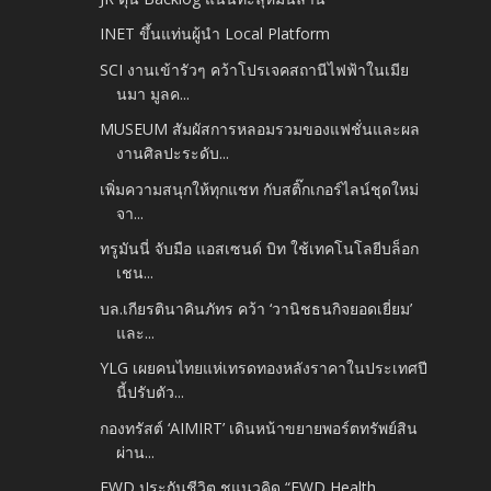
INET ขึ้นแท่นผู้นำ Local Platform
SCI งานเข้ารัวๆ คว้าโปรเจคสถานีไฟฟ้าในเมีย
นมา มูลค...
MUSEUM สัมผัสการหลอมรวมของแฟชั่นและผล
งานศิลปะระดับ...
เพิ่มความสนุกให้ทุกแชท กับสติ๊กเกอร์ไลน์ชุดใหม่
จา...
ทรูมันนี่ จับมือ แอสเซนด์ บิท ใช้เทคโนโลยีบล็อก
เชน...
บล.เกียรตินาคินภัทร คว้า ‘วานิชธนกิจยอดเยี่ยม’
และ...
YLG เผยคนไทยแห่เทรดทองหลังราคาในประเทศปี
นี้ปรับตัว...
กองทรัสต์ ‘AIMIRT’ เดินหน้าขยายพอร์ตทรัพย์สิน
ผ่าน...
FWD ประกันชีวิต ชูแนวคิด “FWD Health