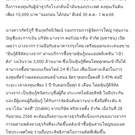
ถึงการลงทุนกับผู้นำธุรกิจโรงกลั่นน้ำมันของประเทศ ลงทุนเริ่มต้น
เพียง 10,000 บาท “จองก่อน ได้ก่อน” ดีเดย์ 30 ต.ค.- 1 พ.ย.66
นางสาวภัทร์ภูรี ชินกุลกิจนิวัฒน์ รองกรรมการผู้จัดการใหญ่ กลุ่มงาน
บัญชีและการเงิน บริษัท บางจาก คอร์ปอเรชั่น จำกัด (มหาชน) เปิด
เผยว่า บางจากฯ ร่วมมือกับธนาคารกรุงไทย เตรียมออกและเสนอขาย
“หุ้นกู้ดิจิทัลบางจาก” ผ่านบริการซื้อขายหุ้นกู้บนแอปพลิเคชัน “เป๋า
ตัง” วงเงินรวม 3,000 ล้านบาท ซึ่งเป็นหุ้นกู้ที่คนไทยทุกคนเข้าถึงได้
สามารถซื้อขายแบบเรียลไทม์ 24 ชั่วโมง เพื่อเป็นทางเลือกในการ
ลงทุนที่สร้างผลตอบแทนสม่ำเสมอ อัตราดอกเบี้ยคงที่ 3.45% ต่อปี
ระยะเวลาลงทุนเพียง 3 ปี รับดอกเบี้ยทุก 6 เดือน โดยหุ้นกู้ดิจิทัล
บางจาก เป็นหุ้นกู้ชนิดระบุชื่อผู้ถือ ประเภทไม่ด้อยสิทธิ ไม่มีประกัน
และมีผู้แทนผู้ถือหุ้นกู้ ได้รับการจัดอันดับความน่าเชื่อถือที่ระดับ A
แนวโน้ม “คงที่” (Stable) จากบริษัท ทริสเรทติ้ง จำกัด เมื่อวันที่ 28
กันยายน 2566 สะท้อนถึงสถานะทางธุรกิจที่แข็งแกร่งของบางจากฯ
การผสานพลังทางธุรกิจที่จะเกิดขึ้นหลังเข้าซื้อหุ้นส่วนใหญ่ของเอส
โซ่ประเทศไทย รวมถึงประสิทธิภาพในการผลิตที่เพิ่มขึ้น