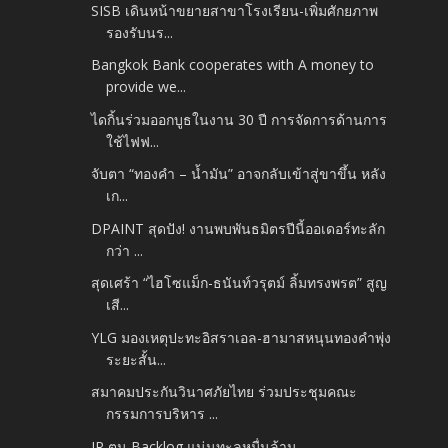
SISB เดินหน้าขยายสาขาโรงเรียน-เพิ่มศักยภาพ
รองรับนร...
Bangkok Bank cooperates with A money to
provide we...
ไดกิ้นร่วมออกบูธในงาน 30 ปี การจัดการด้านการ
ใช้ไฟฟ...
จับตา “ทองคำ – น้ำมัน” อาจกลับเข้าสู่ขาขึ้น หลัง
เก...
DPAINT สุดปัง! งานพบพันธมิตรปีนี้ออเดอร์ทะลัก
กว่า ...
สุดเศร้า “ไฮโซแม็ก-ธนันท์วรุตม์ ลิ้มทรงพรต” สูญ
เสี...
YLG มองเหตุปะทะอิสราเอล-ฮามาสหนุนทองคำพุ่ง
ระยะสั้น...
สมาคมประกันวินาศภัยไทย ร่วมประชุมคณะ
กรรมการบริหาร ...
JR ตุน Backlog แน่นทะลุหมื่นล้าน