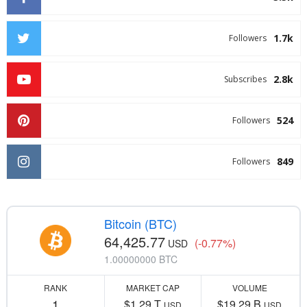
1.7k
Followers
2.8k
Subscribes
524
Followers
849
Followers
Bitcoin (BTC)
64,425.77
(-0.77%)
USD
1.00000000 BTC
RANK
MARKET CAP
VOLUME
1
$1.29 T
$19.29 B
USD
USD