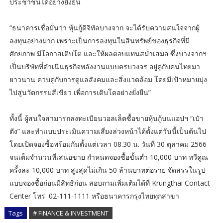
ประชาชนได้อย่างยั่งยืน
“ธนาคารเชื่อมั่นว่า หุ้นกู้ดิจิทัลบางจาก จะได้รับความสนใจจากผู้
ลงทุนอย่างมาก เพราะเป็นการลงทุนในสินทรัพย์ของธุรกิจที่มี
ศักยภาพ มีโอกาสเติบโต และให้ผลตอบแทนสม่ำเสมอ ซึ่งบางจากฯ
เป็นบริษัทที่ดำเนินธุรกิจพลังงานแบบครบวงจร อยู่คู่กับคนไทยมา
ยาวนาน ควบคู่กับการดูแลสังคมและสิ่งแวดล้อม โดยมีเป้าหมายมุ่ง
ไปสู่นวัตกรรมสีเขียว เพื่อการเติบโตอย่างยั่งยืน”
ทั้งนี้ ผู้สนใจสามารถลงทะเบียนวอลเล็ตซื้อขายหุ้นกู้บนแอปฯ “เป๋า
ตัง” และทำแบบประเมินความเสี่ยงล่วงหน้าได้ตั้งแต่วันนี้เป็นต้นไป
โดยเปิดจองซื้อพร้อมกันตั้งแต่เวลา 08.30 น. วันที่ 30 ตุลาคม 2566
จนเต็มจำนวนที่เสนอขาย กำหนดจองซื้อขั้นต่ำ 10,000 บาท ทวีคูณ
ครั้งละ 10,000 บาท สูงสุดไม่เกิน 50 ล้านบาทต่อราย จัดสรรในรูป
แบบจองซื้อก่อนมีสิทธิก่อน สอบถามเพิ่มเติมได้ที่ Krungthai Contact
Center โทร. 02-111-1111 หรือธนาคารกรุงไทยทุกสาขา
Tags
# FINANCE & INVESTMENT