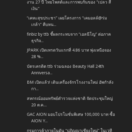
งาน 27 ปี ไทยโพสต์และการพบกันของ "เปลว สี
เงิน"
“เคหะสุขประชา” เผยโครงการ “เคมอลล์@ร่ม
เกล้า” คืบหน...
finbiz by ttb ชี้ผลกระทบจาก “เอลนีโญ” ต่อภาค
ธุรกิจ...
JPARK เปิดเทรดวันแรกที่ 4.86 บาท พุ่งเหนือจอง
28 %...
บัตรเครดิต ttb ร่วมฉลอง Beauty Hall 24th
Anniversa...
BM เปิดแล้ว! เดินเครื่องจักรโรงงานใหม่ อัพกำลัง
กา...
สหกรณ์ออมทรัพย์ตำรวจแห่งชาติ จัดประชุมใหญ่
20 ต.ค....
GAC AION มอบโปรโมชั่นพิเศษ 100,000 บาท ซื้อ
AION Y...
กรมการค้าภายในดัน “ปฏิญญาเชียงใหม่” ในเวที