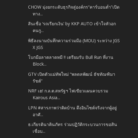
CHOW มุ่งยกระดับธุรกิจสู่องค์กร“คาร์บอนต่ำ”เปิด
ทาง...
สินเชื่อ ‘รถเรียกเงิน’ by KKP AUTO เข้าใจหัวอก
คนกู...
พิธีลงนามบันทึกความร่วมมือ (MOU) ระหว่าง JGS
X JGS
โบกมือลาตลาดหมี !! เตรียมรับ Bull Run ที่งาน
Block...
GTV เปิดตัวแม่ทัพใหม่ “พลดลพัฒน์ ธัชทัณฑิมา
รัชต์”
NRF เฮ! ก.ล.ต.สหรัฐฯ ไฟเขียวแผนควบรวม
Kairous Asia...
LPN #สารภาพว่าติดบ้าน ดึงอินไซต์จริงจากผู้อยู่
อาศั...
ธ.เกียรตินาคินภัทร ร่วมปฏิวัติกระบวนการขอสิน
เชื่อบ...