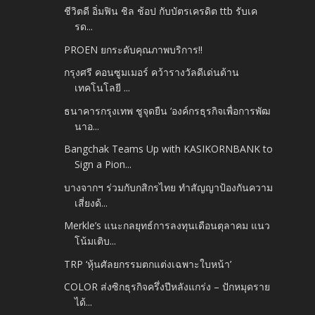
ชีวิตดี อิ่มฟิน ชิล ช้อป กับบัตรเครดิต ttb รับเค
รด...
PROEN ยกระดับคุณภาพบริการ!!
กรุงศรี คอนซูมเมอร์ คว้ารางวัลดีเด่นด้าน
เทคโนโลยี ...
ธนาคารกรุงเทพ ชูจุดยืน ‘องค์กรธุรกิจเพื่อการพัฒ
นาอ...
Bangchak Teams Up with KASIKORNBANK to
Sign a Pion...
บางจากฯ ร่วมกับกสิกรไทย ทำสัญญาป้องกันความ
เสี่ยงด้...
Merkle’s แนะกลยุทธ์การลงทุนเดือนตุลาคม แนว
โน้มเติบ...
TRP ‘หุ้นศัลยกรรมตกแต่งเฉพาะใบหน้า’
COLOR ส่งซิกธุรกิจครึ่งปีหลังแกร่ง – ปักหมุดราย
ได้...