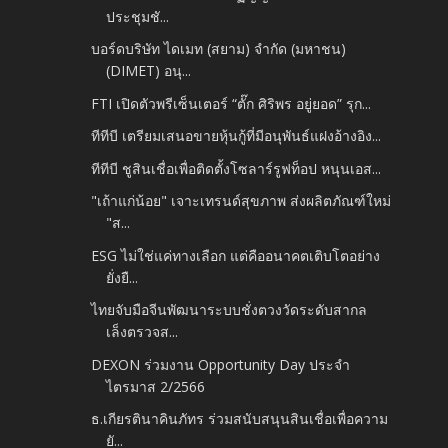
ประชุมชั...
บอร์ดบริษัท ไดเมท (สยาม) จำกัด (มหาชน)
(DIMET) อนุ...
FTI เปิดตัวพรีเซ็นเตอร์ “ตั๊ก ศิริพร อยู่ยอด” รุก...
ทีทีบี เตรียมเสนอขายหุ้นกู้ที่มีอนุพันธ์แฝงอ้างอิง...
ทีทีบี ชูสินเชื่อเพื่อติดตั้งโซลาร์รูฟท็อป หนุนเอส...
"เถ้าแก่น้อย" เจาะเทรนด์สุขภาพ ส่งผลิตภัณฑ์ใหม่
"ส...
ESG ไม่ใช่แค่ทางเลือก แต่คืออนาคตเติบโตอย่าง
ยั่งยื...
ไทยจับมือจีนพัฒนาระบบชั่งตวงวัดระดับสากล
เล็งตรวจส...
DEXON ร่วมงาน Opportunity Day ประจำ
ไตรมาส 2/2566
ธ.เกียรตินาคินภัทร ร่วมสนับสนุนสินเชื่อเพื่อความ
ยั...