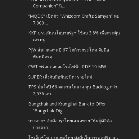
Companion” นิ...
“MQDC” เปิดตัว “Whizdom Craftz Samyan” ทุ่ม
7,000 ...
KKP ประเมินนโยบายรัฐฯ ใช้งบ 3.6% เพื่อกระตุ้น
เศรษฐ...
PJW ลั่น! ผลงานปี 67 โตก้าวกระโดด จับมือ
พันธมิตรลุ...
CWT พร้อมต่อยอดโรงไฟฟ้า RDF 10 MW
SUPER เล็งจับมือพันธมิตรรายใหม่
TPS มั่นใจปี 66 ผลงานโตแรง ตุน Backlog กว่า
2,536 ลบ.
Bangchak and Krungthai Bank to Offer
“Bangchak Dig...
บางจากฯ จับมือกรุงไทยเสนอขาย “หุ้นกู้ดิจิทัล
บางจาก...
โซเด็กซ์โซ่ ประเทศไทย มุ่งมั่นในการลดปริมาณ