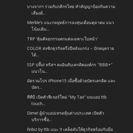
บางจากฯ ร่วมกับกสิกรไทย ทำสัญญาป้องกันความ
เสี่ยงด้...
Merkle’s แนะกลยุทธ์การลงทุนเดือนตุลาคม แนว
โน้มเติบ...
TRP ‘หุ้นศัลยกรรมตกแต่งเฉพาะใบหน้า’
COLOR ส่งซิกธุรกิจครึ่งปีหลังแกร่ง – ปักหมุดราย
ได้...
SSP ปลื้ม! ทริสฯ คงอันดับเครดิตองค์กร "BBB+"
แนวโน...
มัดรวมโปร iPhone15 เมื่อซื้อด้วยบัตรเครดิต และ
บัตร...
ทีทีบี เปิดตัวฟีเจอร์ใหม่ “My Tax” บนแอป ttb
touch...
Dime! ผู้นำแอปเทรดหุ้นต่างประเทศ เปิดตัว
บริการซื้อ...
finbiz by ttb แนะ 9 เคล็ดลับให้ธุรกิจพร้อมรับมือ