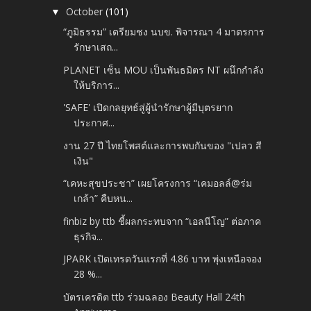
October
(101)
▼
“ภูมิธรรม” เตรียมชง นบข. พิจารณา 4 มาตรการ
รักษาเสถ...
PLANET เซ็น MOU เป็นพันธมิตร NT ผนึกกำลัง
ให้บริการ...
'SAFE' เปิดกลยุทธ์สู่ผู้นำรักษาผู้มีบุตรยาก
ประกาศ...
งาน 27 ปี ไทยโพสต์และการพบกันของ "เปลว สี
เงิน"
“เคหะสุขประชา” เผยโครงการ “เคมอลล์@ร่ม
เกล้า” คืบหน...
finbiz by ttb ชี้ผลกระทบจาก “เอลนีโญ” ต่อภาค
ธุรกิจ...
JPARK เปิดเทรดวันแรกที่ 4.86 บาท พุ่งเหนือจอง
28 %...
บัตรเครดิต ttb ร่วมฉลอง Beauty Hall 24th