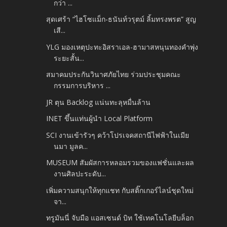
กว่า ...
สุดเศร้า “ไฮโซแม็ก-ธนันท์วรุตม์ ลิ้มทรงพรต” สูญ
เสี...
YLG มองเหตุปะทะอิสราเอล-ฮามาสหนุนทองคำพุ่ง
ระยะสั้น...
สมาคมประกันวินาศภัยไทย ร่วมประชุมคณะ
กรรมการบริหาร ...
JR ตุน Backlog แน่นทะลุหมื่นล้าน
INET ขึ้นแท่นผู้นำ Local Platform
SCI งานเข้ารัวๆ คว้าโปรเจคสถานีไฟฟ้าในเมีย
นมา มูลค...
MUSEUM สัมผัสการหลอมรวมของแฟชั่นและผล
งานศิลปะระดับ...
เพิ่มความสนุกให้ทุกแชท กับสติ๊กเกอร์ไลน์ชุดใหม่
จา...
ทรูมันนี่ จับมือ แอสเซนด์ บิท ใช้เทคโนโลยีบล็อก