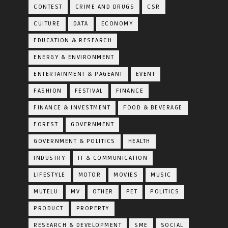
CONTEST
CRIME AND DRUGS
CSR
CUITURE
DATA
ECONOMY
EDUCATION & RESEARCH
ENERGY & ENVIRONMENT
ENTERTAINMENT & PAGEANT
EVENT
FASHION
FESTIVAL
FINANCE
FINANCE & INVESTMENT
FOOD & BEVERAGE
FOREST
GOVERNMENT
GOVERNMENT & POLITICS
HEALTH
INDUSTRY
IT & COMMUNICATION
LIFESTYLE
MOTOR
MOVIES
MUSIC
MUTELU
MV
OTHER
PET
POLITICS
PRODUCT
PROPERTY
RESEARCH & DEVELOPMENT
SME
SOCIAL