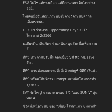
ESG ไม่ใช่แค่ทางเลือก แต่คืออนาคตเติบโตอย่าง
ยั่งยื...
ไทยจับมือจีนพัฒนาระบบชั่งตวงวัดระดับสากล
เล็งตรวจส...
DEXON ร่วมงาน Opportunity Day ประจำ
ไตรมาส 2/2566
ธ.เกียรตินาคินภัทร ร่วมสนับสนุนสินเชื่อเพื่อความ
ยั...
ทีทีบี ประกาศปรับขึ้นดอกเบี้ยบัญชี ttb ME save
รับ...
ทีทีบี ชวนต่อยอดความมั่งคั่งด้วยบัญชี ทีทีบี เงินฝ...
ทีทีบี พร้อมให้บริการ PromptBiz พลิกโฉมการทำ
ธุรกรร...
SVT จัดใหญ่! ฉลองครบรอบ 1 ปี “แอป SUN V” ลุ้น
ทองฟ...
ชีวิตที่เหนือระดับ ของ “เจี๊ยบ-โสภิตนภา ชุ่มภาณี”
...