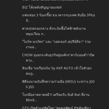
BIZ โค้งหลังสัญญาณแจ่ม!!
แฟนช่อง 3 ร้องกรี๊ด! ธนาคารกรุงเทพ จับมือ 3Plus
จั...
ศาลปกครองกลาง สั่งระงับซื้อไฟฟ้าพลังงาน
หมุนเวียน ก...
“ไบร์ท-นรภัทร” และ “เอสเธอร์-สุปรีย์ลีลา” ร่วม
งานฉ...
CHOW มุ่งยกระดับธุรกิจสู่องค์กร“คาร์บอนต่ำ”เปิด
ทาง...
สินเชื่อ ‘รถเรียกเงิน’ by KKP AUTO เข้าใจหัวอก
คนกู...
พิธีลงนามบันทึกความร่วมมือ (MOU) ระหว่าง JGS
X JGS
โบกมือลาตลาดหมี !! เตรียมรับ Bull Run ที่งาน
Block...
GTV เปิดตัวแม่ทัพใหม่ “พลดลพัฒน์ ธัชทัณฑิมา