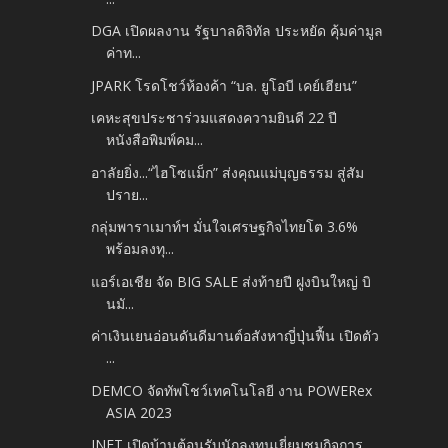
DGA เปิดผลงาน รัฐบาลดิจิทัล ประหยัด คุ้มค่ามูล
ค่าท...
JPARK โรดโชว์ห้องค้า “บล. ยูโอบี เคย์เฮียน”
เคหะสุขประชาร่วมแสดงความยินดี 22 ปี
หนังสือพิมพ์คม...
อาลัยยิ่ง...“ไฮโซแม็ก” ส่งคุณแม่บุญธรรม สู่สัม
ปราย...
กลุ่มพาราเมาท์ฯ มั่นใจเศรษฐกิจไทยโต 3.6%
พร้อมลงทุ...
แอร์เอเชีย จัด BIG SALE ส่งท้ายปี ฝูงบินใหญ่ บิ
นมั...
ค่าเงินเยนอ่อนดันดีมานต์อสังหาญี่ปุ่นฟื้น เปิดตัว
...
DEMCO จัดทัพโชว์เทคโนโลยี งาน POWERex
ASIA 2023
INET เปิดบ้านต้อนรับนักลงทุนเยี่ยมชมกิจการ