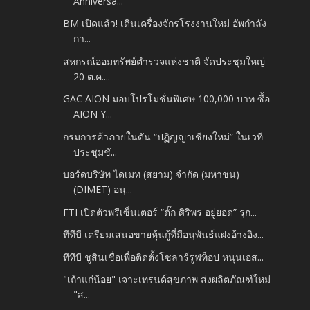
Anniversa...
BM เปิดแล้ว! เดินเครื่องจักรโรงงานใหม่ อัพกำลัง
กา...
สหกรณ์ออมทรัพย์ตำรวจแห่งชาติ จัดประชุมใหญ่
20 ต.ค....
GAC AION มอบโปรโมชั่นพิเศษ 100,000 บาท ซื้อ
AION Y...
กรมการค้าภายในดัน “ปฏิญญาเชียงใหม่” ในเวที
ประชุมชั...
บอร์ดบริษัท ไดเมท (สยาม) จำกัด (มหาชน)
(DIMET) อนุ...
FTI เปิดตัวพรีเซ็นเตอร์ “ตั๊ก ศิริพร อยู่ยอด” รุก...
ทีทีบี เตรียมเสนอขายหุ้นกู้ที่มีอนุพันธ์แฝงอ้างอิง...
ทีทีบี ชูสินเชื่อเพื่อติดตั้งโซลาร์รูฟท็อป หนุนเอส...
"เถ้าแก่น้อย" เจาะเทรนด์สุขภาพ ส่งผลิตภัณฑ์ใหม่
"ส...