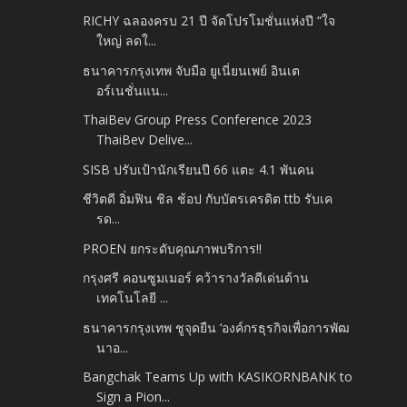
RICHY ฉลองครบ 21 ปี จัดโปรโมชั่นแห่งปี “ใจ
ใหญ่ ลดใ...
ธนาคารกรุงเทพ จับมือ ยูเนี่ยนเพย์ อินเต
อร์เนชั่นแน...
ThaiBev Group Press Conference 2023
ThaiBev Delive...
SISB ปรับเป้านักเรียนปี 66 แตะ 4.1 พันคน
ชีวิตดี อิ่มฟิน ชิล ช้อป กับบัตรเครดิต ttb รับเค
รด...
PROEN ยกระดับคุณภาพบริการ!!
กรุงศรี คอนซูมเมอร์ คว้ารางวัลดีเด่นด้าน
เทคโนโลยี ...
ธนาคารกรุงเทพ ชูจุดยืน ‘องค์กรธุรกิจเพื่อการพัฒ
นาอ...
Bangchak Teams Up with KASIKORNBANK to
Sign a Pion...