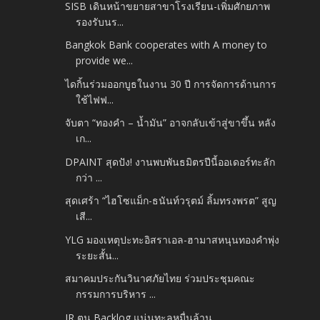
SISB เดินหน้าขยายสาขาโรงเรียน-เพิ่มศักยภาพ
รองรับนร...
Bangkok Bank cooperates with A money to
provide we...
ไดกิ้นร่วมออกบูธในงาน 30 ปี การจัดการด้านการ
ใช้ไฟฟ...
จับตา “ทองคำ – น้ำมัน” อาจกลับเข้าสู่ขาขึ้น หลัง
เก...
DPAINT สุดปัง! งานพบพันธมิตรปีนี้ออเดอร์ทะลัก
กว่า ...
สุดเศร้า “ไฮโซแม็ก-ธนันท์วรุตม์ ลิ้มทรงพรต” สูญ
เสี...
YLG มองเหตุปะทะอิสราเอล-ฮามาสหนุนทองคำพุ่ง
ระยะสั้น...
สมาคมประกันวินาศภัยไทย ร่วมประชุมคณะ
กรรมการบริหาร ...
JR ตุน Backlog แน่นทะลุหมื่นล้าน