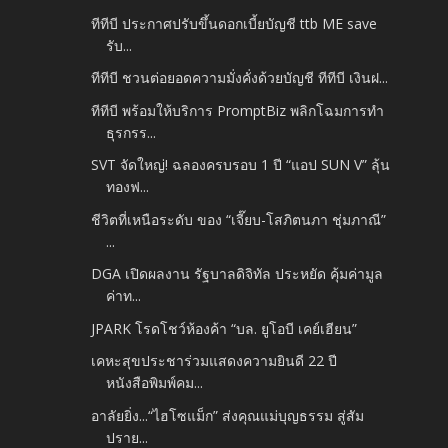
ทีทีบี ประกาศปรับขึ้นดอกเบี้ยบัญชี ttb ME save
รับ...
ทีทีบี ชวนต่อยอดความมั่งคั่งด้วยบัญชี ทีทีบี เงินฝ...
ทีทีบี พร้อมให้บริการ PromptBiz พลิกโฉมการทำ
ธุรกรร...
SVT จัดใหญ่! ฉลองครบรอบ 1 ปี “แอป SUN V” ลุ้น
ทองฟ...
ชีวิตที่เหนือระดับ ของ “เจี๊ยบ-โสภิตนภา ชุ่มภาณี”
...
DGA เปิดผลงาน รัฐบาลดิจิทัล ประหยัด คุ้มค่ามูล
ค่าท...
JPARK โรดโชว์ห้องค้า “บล. ยูโอบี เคย์เฮียน”
เคหะสุขประชาร่วมแสดงความยินดี 22 ปี
หนังสือพิมพ์คม...
อาลัยยิ่ง...“ไฮโซแม็ก” ส่งคุณแม่บุญธรรม สู่สัม
ปราย...