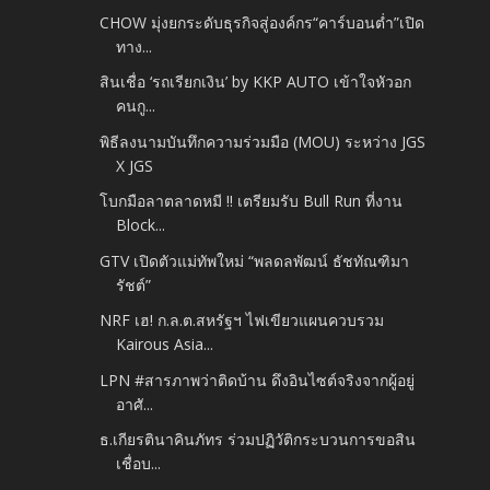
CHOW มุ่งยกระดับธุรกิจสู่องค์กร“คาร์บอนต่ำ”เปิด
ทาง...
สินเชื่อ ‘รถเรียกเงิน’ by KKP AUTO เข้าใจหัวอก
คนกู...
พิธีลงนามบันทึกความร่วมมือ (MOU) ระหว่าง JGS
X JGS
โบกมือลาตลาดหมี !! เตรียมรับ Bull Run ที่งาน
Block...
GTV เปิดตัวแม่ทัพใหม่ “พลดลพัฒน์ ธัชทัณฑิมา
รัชต์”
NRF เฮ! ก.ล.ต.สหรัฐฯ ไฟเขียวแผนควบรวม
Kairous Asia...
LPN #สารภาพว่าติดบ้าน ดึงอินไซต์จริงจากผู้อยู่
อาศั...
ธ.เกียรตินาคินภัทร ร่วมปฏิวัติกระบวนการขอสิน
เชื่อบ...