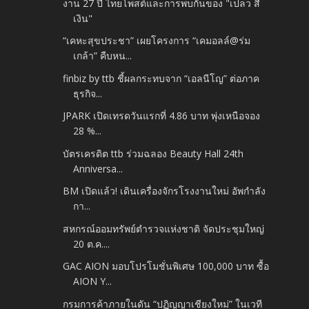
งาน 27 ปี ไทยโพสต์และการพบกันของ "เปลว สี
เงิน"
“เคหะสุขประชา” เผยโครงการ “เคมอลล์@ร่ม
เกล้า” คืบหน...
finbiz by ttb ชี้ผลกระทบจาก “เอลนีโญ” ต่อภาค
ธุรกิจ...
JPARK เปิดเทรดวันแรกที่ 4.86 บาท พุ่งเหนือจอง
28 %...
บัตรเครดิต ttb ร่วมฉลอง Beauty Hall 24th
Anniversa...
BM เปิดแล้ว! เดินเครื่องจักรโรงงานใหม่ อัพกำลัง
กา...
สหกรณ์ออมทรัพย์ตำรวจแห่งชาติ จัดประชุมใหญ่
20 ต.ค....
GAC AION มอบโปรโมชั่นพิเศษ 100,000 บาท ซื้อ
AION Y...
กรมการค้าภายในดัน “ปฏิญญาเชียงใหม่” ในเวที