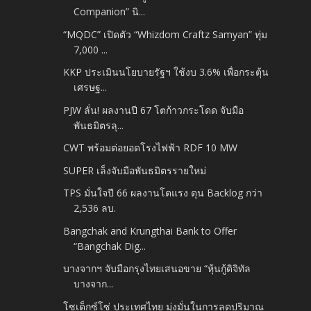
Companion” นิ...
“MQDC” เปิดตัว “Whizdom Craftz Samyan” ทุ่ม
7,000 ...
KKP ประเมินนโยบายรัฐฯ ใช้งบ 3.6% เพื่อกระตุ้น
เศรษฐ...
PJW ลั่น! ผลงานปี 67 โตก้าวกระโดด จับมือ
พันธมิตรลุ...
CWT พร้อมต่อยอดโรงไฟฟ้า RDF 10 MW
SUPER เล็งจับมือพันธมิตรรายใหม่
TPS มั่นใจปี 66 ผลงานโตแรง ตุน Backlog กว่า
2,536 ลบ.
Bangchak and Krungthai Bank to Offer
“Bangchak Dig...
บางจากฯ จับมือกรุงไทยเสนอขาย “หุ้นกู้ดิจิทัล
บางจาก...
โซเด็กซ์โซ่ ประเทศไทย มุ่งมั่นในการลดปริมาณ