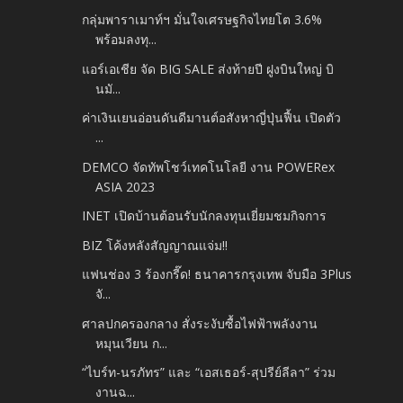
กลุ่มพาราเมาท์ฯ มั่นใจเศรษฐกิจไทยโต 3.6%
พร้อมลงทุ...
แอร์เอเชีย จัด BIG SALE ส่งท้ายปี ฝูงบินใหญ่ บิ
นมั...
ค่าเงินเยนอ่อนดันดีมานต์อสังหาญี่ปุ่นฟื้น เปิดตัว
...
DEMCO จัดทัพโชว์เทคโนโลยี งาน POWERex
ASIA 2023
INET เปิดบ้านต้อนรับนักลงทุนเยี่ยมชมกิจการ
BIZ โค้งหลังสัญญาณแจ่ม!!
แฟนช่อง 3 ร้องกรี๊ด! ธนาคารกรุงเทพ จับมือ 3Plus
จั...
ศาลปกครองกลาง สั่งระงับซื้อไฟฟ้าพลังงาน
หมุนเวียน ก...
“ไบร์ท-นรภัทร” และ “เอสเธอร์-สุปรีย์ลีลา” ร่วม
งานฉ...