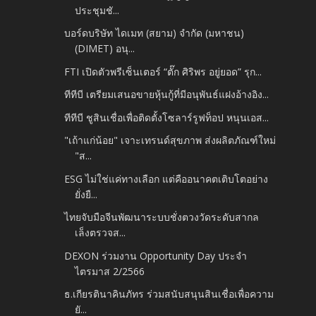
ประชุมชั...
บอร์ดบริษัท ไดเมท (สยาม) จำกัด (มหาชน)
(DIMET) อนุ...
FTI เปิดตัวพรีเซ็นเตอร์ “ตั๊ก ศิริพร อยู่ยอด” รุก...
ทีทีบี เตรียมเสนอขายหุ้นกู้ที่มีอนุพันธ์แฝงอ้างอิง...
ทีทีบี ชูสินเชื่อเพื่อติดตั้งโซลาร์รูฟท็อป หนุนเอส...
"เถ้าแก่น้อย" เจาะเทรนด์สุขภาพ ส่งผลิตภัณฑ์ใหม่
"ส...
ESG ไม่ใช่แค่ทางเลือก แต่คืออนาคตเติบโตอย่าง
ยั่งยื...
ไทยจับมือจีนพัฒนาระบบชั่งตวงวัดระดับสากล
เล็งตรวจส...
DEXON ร่วมงาน Opportunity Day ประจำ
ไตรมาส 2/2566
ธ.เกียรตินาคินภัทร ร่วมสนับสนุนสินเชื่อเพื่อความ
ยั...