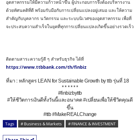
อุตสาหกรรมให้มีความก้าวหน้าขึ้น ผู้ประกอบการจึงต้องบริหารงาน
ด้วยทัศนคติที่ดี พร้อมรับมือกับการเปลี่ยนแปลงอยู่เสมอ และให้ความ
สำคัญกับบุคลากร นวัตกรรม และระบบนิเวศของอุตสาหกรรม เพื่อที่
จะประสบความสำเร็จในยุคที่ทุกการเปลี่ยนแปลงเกิดขึ้นอย่างรวดเร็ว
ติดตามสาระความรู้ดี ๆ สำหรับธุรกิจ ได้ที่
https://www.ttbbank.com/th/finbiz
ที่มา : หลักสูตร
LEAN for Sustainable Growth by ttb
รุ่นที่
18
*
* * * * *
#finbizbyttb
#
ให้ชีวิตการเงินดีทั้งวันนี้
และอนาคต
#
เปลี่ยนเพื่อให้ชีวิตคุณดี
ขึ้น
#ttb #MakeREALChange
Tags
# Business & Markets
# FINANCE & INVESTMENT
Share This