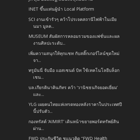
INET ขึ้นแท่นผู้นำ Local Platform
SCI งานเข้ารัวๆ คว้าโปรเจคสถานีไฟฟ้าในเมีย
นมา มูลค...
MUSEUM สัมผัสการหลอมรวมของแฟชั่นและผล
งานศิลปะระดับ...
เพิ่มความสนุกให้ทุกแชท กับสติ๊กเกอร์ไลน์ชุดใหม่
จา...
ทรูมันนี่ จับมือ แอสเซนด์ บิท ใช้เทคโนโลยีบล็อก
เชน...
บล.เกียรตินาคินภัทร คว้า ‘วานิชธนกิจยอดเยี่ยม’
และ...
YLG เผยคนไทยแห่เทรดทองหลังราคาในประเทศปี
นี้ปรับตัว...
กองทรัสต์ ‘AIMIRT’ เดินหน้าขยายพอร์ตทรัพย์สิน
ผ่าน...
FWD ประกันชีวิต ชูแนวคิด “FWD Health