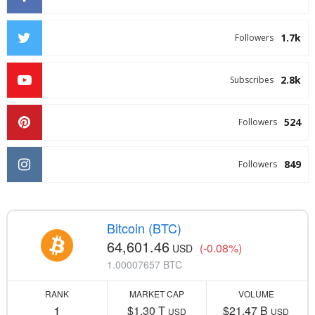
1.7k
Followers
2.8k
Subscribes
524
Followers
849
Followers
Bitcoin (BTC)
64,601.46
(-0.08%)
USD
1.00007657 BTC
RANK
MARKET CAP
VOLUME
1
$1.30 T
$21.47 B
USD
USD