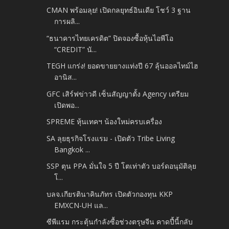
CMAN พร้อมลุย! เปิดกลยุทธ์อินเดีย โชว์ 3 ฐาน
การผลิ...
“ธนาคารไทยเครดิต” ปิดจองซื้อหุ้นไอพีโอ
“CREDIT” นั...
TEGH แกร่ง! ยอดขายยางแท่งปี 67 ลุ้นออลไทม์ไฮ
อานิส...
GFC เสิร์ฟข่าวดี เซ็นสัญญาตั้ง Agency เตรียม
เปิดพอ...
SPREME หุ้นเทคฯ น้องใหม่ครบเครื่อง
SA ลุยธุรกิจโรงแรม - เปิดตัว Tribe Living
Bangkok ...
SSP ตุน PPA มั่นใจ 5 ปี โตเท่าตัว บอร์ดอนุมัติลุย
โ...
บลจ.เกียรตินาคินภัทร เปิดตัวกองทุน KKP
EMXCN-UH แล...
ซีพีแรม กระตุ้นกำลังซื้อช่วงตรุษจีน คาดปี้นี้กลับ