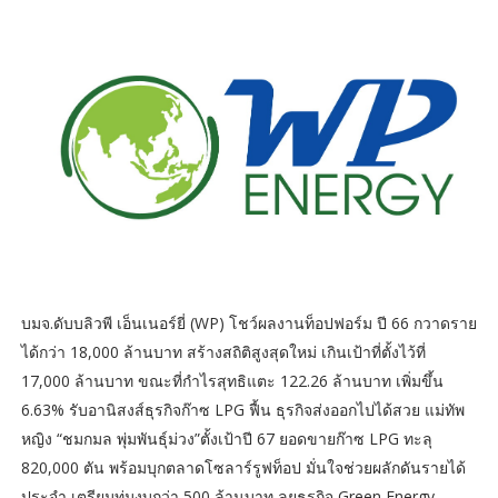
บมจ.ดับบลิวพี เอ็นเนอร์ยี่ (WP) โชว์ผลงานท็อปฟอร์ม ปี 66 กวาดราย
ได้กว่า 18,000 ล้านบาท สร้างสถิติสูงสุดใหม่ เกินเป้าที่ตั้งไว้ที่
17,000 ล้านบาท ขณะที่กำไรสุทธิแตะ 122.26 ล้านบาท เพิ่มขึ้น
6.63% รับอานิสงส์ธุรกิจก๊าซ LPG ฟื้น ธุรกิจส่งออกไปได้สวย แม่ทัพ
หญิง “ชมกมล พุ่มพันธุ์ม่วง”ตั้งเป้าปี 67 ยอดขายก๊าซ LPG ทะลุ
820,000 ตัน พร้อมบุกตลาดโซลาร์รูฟท็อป มั่นใจช่วยผลักดันรายได้
ประจำ เตรียมทุ่มงบกว่า 500 ล้านบาท ลุยธุรกิจ Green Energy