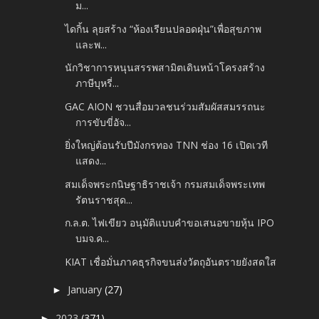
ม...
ไดกิ้น ลุยสร้าง “ห้องเรียนปลอดฝุ่น”เพื่อสุขภาพ
และพ...
นักวิชาการหนุนสรรพสามิตเดินหน้าโครงสร้าง
ภาษีบุหรี่...
GAC AION ชวนสื่อมวลชนร่วมสัมผัสสมรรถนะ
การขับขี่อัจ...
ยิ่งใหญ่ต้อนรับปีมังกรทอง TNN ช่อง 16 เปิดเวที
แสดง...
สมเด็จพระกนิษฐาธิราชเจ้า กรมสมเด็จพระเทพ
รัตนราชสุด...
ก.ล.ต. ไฟเขียว อนุมัติแบบคำขอเสนอขายหุ้น IPO
บมจ.ค...
KIAT เชื่อมั่นภาคธุรกิจขนส่งวัตถุอันตรายยังสดใส
January
(27)
►
2023
(371)
►