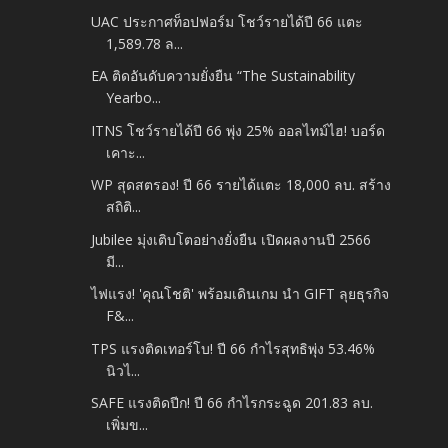
UAC ประกาศท็อปฟอร์ม โชว์รายได้ปี 66 แตะ
1,589.78 ล...
EA ติดอันดับความยั่งยืน “The Sustainability
Yearbo...
ITNS โชว์รายได้ปี 66 พุ่ง 25% ออลไทม์ไฮ! บอร์ด
เคาะ...
WP สุดสตรอง! ปี 66 รายได้แตะ 18,000 ลบ. สร้าง
สถิติ...
Jubilee มุ่งเติบโตอย่างยั่งยืน เปิดผลงานปี 2566
มี...
ไฟแรง! 'คุณโชติ' พร้อมเดินเกม นำ GIFT ลุยธุรกิจ
F&...
TPS แรงติดเทอร์โบ! ปี 66 กำไรสุทธิพุ่ง 53.46%
นิวไ...
SAFE แรงติดปีก! ปี 66 กำไรกระฉูด 201.83 ลบ.
เพิ่มข...