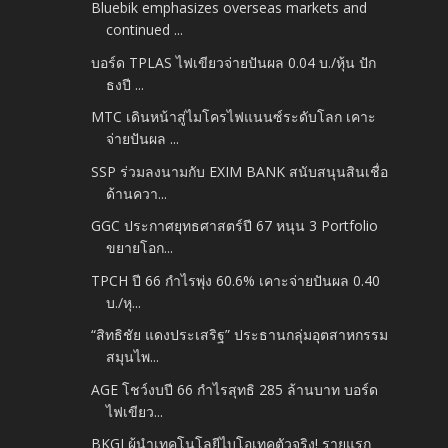
Bluebik emphasizes overseas markets and
continued ...
บอร์ด TPLAS ไฟเขียวจ่ายปันผล 0.04 บ./หุ้น ปัก
ธงปี ...
MTC เดินหน้าสู่ไมโครไฟแนนซ์ระดับโลก เคาะ
จ่ายปันผล ...
SSP ร่วมลงนามกับ EXIM BANK สนับสนุนสินเชื่อ
ด้านควา...
GGC ประกาศยุทธศาสตร์ปี 67 หนุน 3 Portfolio
ขยายโอก...
TPCH ปี 66 กำไรพุ่ง 60.6% เคาะจ่ายปันผล 0.40
บ./หุ...
“สิทธิชัย แดงประเสริฐ” ประธานกลุ่มอุตสาหกรรม
สมุนไพ...
AGE โชว์งบปี 66 กำไรสุทธิ 285 ล้านบาท บอร์ด
ไฟเขียว...
BKGI ผู้นำเทคโนโลยีไบโอเทคตัวจริง! รายแรก