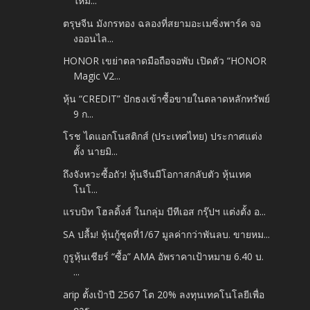
ใหม่...
ตรุษจีน มังกรทอง ฉลองที่สยามอะเมซิ่งพาร์ค จอ
งออนไล...
HONOR เขย่าตลาดมือถือจอพับ เปิดตัว “HONOR
Magic V2...
หุ้น “CREDIT” ปักธงเข้าซื้อขายในตลาดหลักทรัพย์
9 ก...
โรช ไดแอกโนสติกส์ (ประเทศไทย) ประกาศแต่ง
ตั้ง นายมิ...
ถึงจังหวะซื้อถัว! หุ้นจีนมีโอกาสกลับตัว หุ้นเทค
โนโ...
แรบบิท โฮลดิ้งส์ ในกลุ่ม บีทีเอส กรุ๊ปฯ แต่งตั้ง อ...
SA ปลื้ม! หุ้นกู้ชุดที่1/67 มูลค่ากว่าพันลบ. ขายหม...
กูรูหุ้นเชียร์ “ซื้อ” AMA อัพราคาเป้าหมาย 6.40 บ.
...
arip ตั้งเป้าปี 2567 โต 20% ลงทุนเทคโนโลยีเพื่อ
การ...