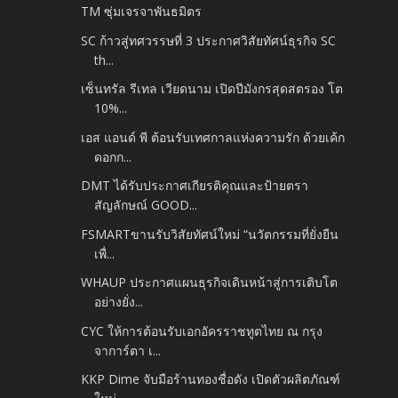
TM ซุ่มเจรจาพันธมิตร
SC ก้าวสู่ทศวรรษที่ 3 ประกาศวิสัยทัศน์ธุรกิจ SC
th...
เซ็นทรัล รีเทล เวียดนาม เปิดปีมังกรสุดสตรอง โต
10%...
เอส แอนด์ พี ต้อนรับเทศกาลแห่งความรัก ด้วยเค้ก
ดอกก...
DMT ได้รับประกาศเกียรติคุณและป้ายตรา
สัญลักษณ์ GOOD...
FSMARTขานรับวิสัยทัศน์ใหม่ “นวัตกรรมที่ยั่งยืน
เพื่...
WHAUP ประกาศแผนธุรกิจเดินหน้าสู่การเติบโต
อย่างยั่ง...
CYC ให้การต้อนรับเอกอัครราชทูตไทย ณ กรุง
จาการ์ตา เ...
KKP Dime จับมือร้านทองชื่อดัง เปิดตัวผลิตภัณฑ์