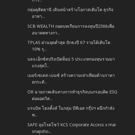
กลุ่มดุสิตธานี เดินหน้าสร้างโอกาสเติบโต ธุรกิจ
อาหา...
SCB WEALTH ถอดบทเรียนการลงทุนปี2566เพื่อ
อนาคตทางกา...
TPLAS ผ่านจุดต่ำสุด ปักธงปี 67 รายได้เติบโต
10% รุ...
บลจ.เอ็กซ์สปริงเปิดท็อป 5 ประเภทกองทุนรวมมา
แรงสุดใ...
เมอร์เซเดส-เบนซ์ สร้างความเท่าเทียมด้านราคา
ยกระดั...
OR ฉายภาพเส้นทางการทำธุรกิจบนกรอบคิด ESG
ต่อยอดวิส...
แรบบิท โฮลดิ้งส์ ในกลุ่ม บีทีเอส กรุ๊ปฯ ผนึกกำลัง
พ...
SAFE ลุยโรดโชว์ KCS Corporate Access x mai
snapsho...