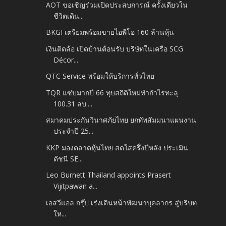
AOT ขอเชิญร่วมเปิดประสบการณ์ ครั้งเดียวใน
ชีวิตเดิน...
BKGI เตรียมพร้อมขายไอพีโอ 160 ล้านหุ้น
เงินติดล้อ เปิดบ้านต้อนรับ บริษัทในเครือ SCG
Décor...
QTC Service พร้อมให้บริการทั่วไทย
TQR แซ่บมากปี 66 ทุบสถิติใหม่ทำกำไรทะลุ
100.31 ลบ....
สมาคมประกันวินาศภัยไทย ยกทัพสัมมนาแผนงาน
ประจำปี 25...
KKP มองตลาดหุ้นไทย สดใสครึ่งปีหลัง ประเมิน
ดัชนี SE...
Leo Burnett Thailand appoints Prasert
Vijitpawan a...
เอสวีแอล กรุ๊ป เร่งเดินหน้าพัฒนาบุคลากร สู่บริบท
ให...