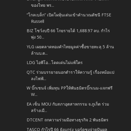
ของไทย พร...
“โกลเบล็ก” เปิดโผหุ้นเด่นเข้าคำนวณดัชนี FTSE
Russell
BIZ โชว์งบปี 66 โกยรายได้ 1,688.97 ลบ. กำไร
พุ่ง 50...
YLG เผยตลาดทองคำไทยมูลค่าซื้อขายทะลุ 5 ล้าน
ล้านบ.ต...
LDG ไอพีโอ…โดดเด่นไม่แพ้ใคร
QTC ร่วมบรรยายนอกตำราให้ความรู้ เรื่องหม้อแป
ลงไฟฟ้...
W บิ๊กเชนจ์ เพิ่มทุน PPให้พันธมิตรบิ๊กเนม-แจกฟรี
W...
EA เซ็น MOU กับสภาอุตสาหกรรม จ.ภูเก็ต ร่วม
สร้างเมื...
DTCENT ถกความร่วมมือทางธุรกิจ 2 พันธมิตร
TASCO กำไรปี 66 ยังแกร่ง บอร์ดชงจ่ายปันผล