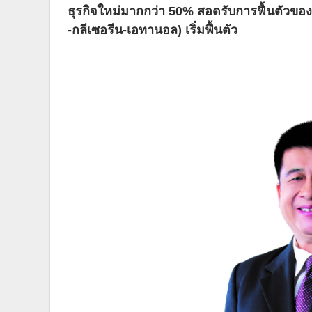
ธุรกิจใหม่
มากกว่า 50% สอดรับการฟื้นตัวขอ
-กลีเซอรีน-เอทานอล) เริ่มฟื้นตัว