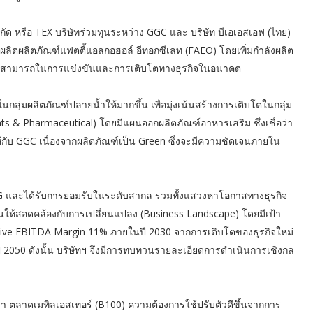
ัด หรือ TEX บริษัทร่วมทุนระหว่าง GGC และ บริษัท บีเอเอสเอฟ (ไทย)
ารผลิตผลิตภัณฑ์แฟตตี้แอลกอฮอล์ อีทอกซีเลท (FAEO) โดยเพิ่มกำลังผลิต
บความสามารถในการแข่งขันและการเติบโตทางธุรกิจในอนาคต
ในกลุ่มผลิตภัณฑ์ปลายน้ำให้มากขึ้น เพื่อมุ่งเน้นสร้างการเติบโตในกลุ่ม
 & Pharmaceutical) โดยมีแผนออกผลิตภัณฑ์อาหารเสริม ซึ่งเชื่อว่า
นให้กับ GGC เนื่องจากผลิตภัณฑ์เป็น Green ซึ่งจะมีความชัดเจนภายใน
SG และได้รับการยอมรับในระดับสากล รวมทั้งแสวงหาโอกาสทางธุรกิจ
ห้สอดคล้องกับการเปลี่ยนแปลง (Business Landscape) โดยมีเป้า
ive EBITDA Margin 11% ภายในปี 2030 จากการเติบโตของธุรกิจใหม่
2050 ดังนั้น บริษัทฯ จึงมีการทบทวนรายละเอียดการดำเนินการเชิงกล
า ตลาดเมทิลเอสเทอร์ (B100) ความต้องการใช้ปรับตัวดีขึ้นจากการ