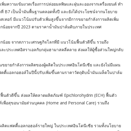
พิ่มความเข้มงวดเรื่องการปล่อยมลพิษและฝุ่นละอองจากเครื่องยนต์ ทำ
ที่ B7 เป็นน้ำมันพื้นฐานตลอดทั้งปี และยังได้ประโยชน์จากนโยบาย
ทอร์ มีแนวโน้มปรับตัวเพิ่มสูงขึ้นจากมีการขยายกำลังการผลิตเพิ่ม
้นเล็กน้อยจากปี 2023 ตามราคาน้ำมันปาล์มดิบภายในประเทศ
ล็กน้อย จากสภาวะเศรษฐกิจโลกที่มี แนวโน้มฟื้นตัวดีขึ้น รวมถึง
ะประเทศอิสราเอลกับกลุ่มฮามาสคลี่คลาย ส่งผลให้ผู้ซื้อส่วนใหญ่กลับ
นขยายกำลังการผลิตของผู้ผลิตในประเทศอินโดนีเซีย และยังไม่มีแผน
ี้แอลกอฮอล์ในปีนี้ปรับเพิ่มขึ้นตามราคาวัตถุดิบน้ำมันเมล็ดในปาล์ม
ื้นตัวดีขึ้น ส่งผลให้ตลาดผลิตภัณฑ์ Epichlorohydrin (ECH) ฟื้นตัว
พื่อสุขอนามัยส่วนบุคคล (Home and Personal Care) รวมถึง
ู้ผลิตแฟตตี้แอลกอฮอล์รายใหญ่ ในประเทศอินโดนีเซีย รวมทั้งนโยบาย