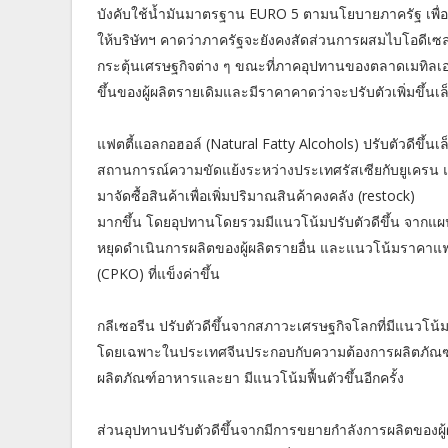
บังคับใช้น้ำมันมาตรฐาน EURO 5 ตามนโยบายภาครัฐ เพื่อเ
ให้บริษัทฯ คาดว่าภาครัฐจะยังคงสัดส่วนการผสมไบโอดีเซล
กระตุ้นเศรษฐกิจต่าง ๆ ขณะที่ภาคอุปทานของตลาดเมทิลเอสเ
ขึ้นของผู้ผลิตรายเดิมและมีราคาคาดว่าจะปรับตัวเพิ่มขึ
แฟตตี้แอลกอฮอล์ (Natural Fatty Alcohols) ปรับตัวดีขึ้นเ
สถานการณ์ความขัดแย้งระหว่างประเทศรัสเซียกับยูเครน แล
มาจัดซื้อสินค้าเพื่อเพิ่มปริมาณสินค้าคงคลัง (restock)
มากขึ้น โดยอุปทานโดยรวมมีแนวโน้มปรับตัวดีขึ้น จากแผ
หยุดดำเนินการผลิตของผู้ผลิตรายอื่น และแนวโน้มราคาแฟตต
(CPKO) ที่แข็งค่าขึ้น
กลีเซอรีน ปรับตัวดีขึ้นจากสภาวะเศรษฐกิจโลกที่มีแนวโน้มฟ
โดยเฉพาะในประเทศจีนประกอบกับความต้องการผลิตภัณฑ์เ
ผลิตภัณฑ์อาหารและยา มีแนวโน้มฟื้นตัวขึ้นอีกครั้ง
ส่วนอุปทานปรับตัวดีขึ้นจากมีการขยายกำลังการผลิตของผ