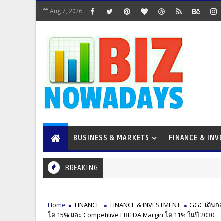
Aug 7, 2026
BUSINESS & MARKETS
FINANCE & IN
BREAKING
Home
FINANCE
FINANCE & INVESTMENT
GGC เดินกล
โต 15% และ Competitive EBITDA Margin โต 11% ในปี 2030