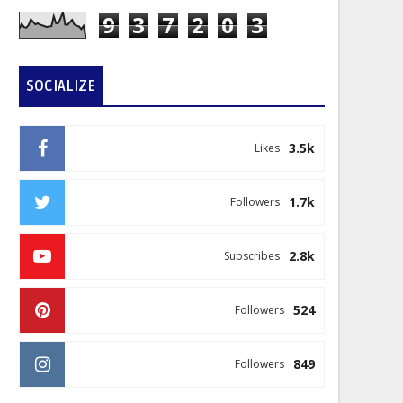
9
3
7
2
0
3
SOCIALIZE
3.5k
Likes
1.7k
Followers
2.8k
Subscribes
524
Followers
849
Followers