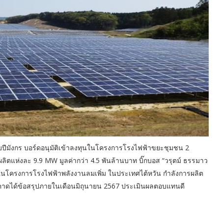
 รับปีมังกร บอร์ดอนุมัติเข้าลงทุนในโครงการโรงไฟฟ้าขยะชุมชน 2
ตแห่งละ 9.9 MW มูลค่ากว่า 4.5 พันล้านบาท บิ๊กบอส “วรุตม์ ธรรมาว
นในโครงการโรงไฟฟ้าพลังงานลมเพิ่ม ในประเทศไต้หวัน กำลังการผลิต
าดได้ข้อสรุปภายในเดือนมิถุนายน 2567 ประเมินผลตอบแทนดี