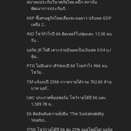
สมาคมประกันวินาศภัยไทย ผนึก สถาบัน
พัฒนาการประกันภั...
KKP ชี้เศรษฐกิจไทยเสี่ยงชะลอยาว ปรับลด GDP
เหลือ 2...
IND โชว์กำไรปี 66 ติดเทอร์โบ!พุ่งแตะ 13.36 ลบ.
รับ...
บอร์ด JR ใจดี เคาะจ่ายปันผลเป็นเงินสด 0.04 บ./
หุ้น...
PTG ไม่มีแผ่ว! เสิร์ฟงบปี 66 โกยกำไร 966 ลบ.
โชว์ย...
TM แจ้งงบปี 2566 กวาดรายได้รวม 702.66 ล้าน
บาท บอร์...
UAC ประกาศท็อปฟอร์ม โชว์รายได้ปี 66 แตะ
1,589.78 ล...
EA ติดอันดับความยั่งยืน “The Sustainability
Yearbo...
ITNS โชว์รายได้ปี 66 พุ่ง 25% ออลไทม์ไฮ! บอร์ด