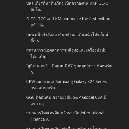
บลจ.เกียรตินาคินภัทร เปิดตัวกองทุน KKP GC-UI
จับโอ...
DITP, TCC and KM announce the first edition
of THA...
บพข.ผนึกกำลังสถาบันฯสิ่งทอ เดินหน้าโปรเจ็กต์
บิ๊กเร...
สถานการณ์อุตสาหกรรมสิ่งทอและเครื่องนุ่งห่ม
ไทย เดือ...
“ยูนิเวนเจอร์” เปิดแผนปี’67 ชูกลยุทธ์การ จัดพอร์ต
ก...
CPW เผยกระแส Samsung Galaxy S24 Series
กระแสตอบรับ...
GGC ติดอันดับ ความยั่งยืน S&P Global CSA ปี
แรก กลุ...
ธนาคารไทยเครดิต คว้ารางวัล International
Finance A...
ธนาคารไทยเครดิต เข้าซื้อขายวันแรกในตลาด