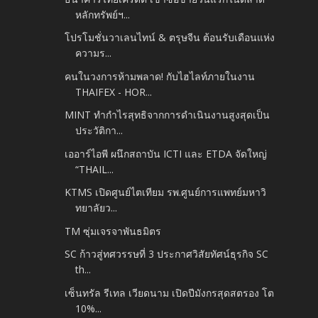
หลักทรัพย์ฯ...
โปรโมชั่นวาเลนไทน์ & ตรุษจีน ต้อนรับเดือนแห่ง
ความร...
คนในวงการห้ามพลาด! กับไฮไลท์ภายในงาน
THAIFEX - HOR...
MINT ทำกำไรสุทธิจากการดำเนินงานสูงสุดเป็น
ประวัติกา...
เออาร์ไอพี ผนึกสถาบัน ICTI และ ETDA จัดใหญ่
“THAIL...
KTMS เปิดศูนย์ไตเทียม รพ.ศูนย์การแพทย์มหาวิ
ทยาลัยว...
TM ซุ่มเจรจาพันธมิตร
SC ก้าวสู่ทศวรรษที่ 3 ประกาศวิสัยทัศน์ธุรกิจ SC
th...
เซ็นทรัล รีเทล เวียดนาม เปิดปีมังกรสุดสตรอง โต
10%...