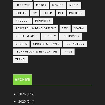
LIFESTYLE
MOTOR
MOVIES
MUSIC
MUTELU
MV
OTHER
PET
POLITICS
PRODUCT
PROPERTY
RESEARCH & DEVELOPMENT
SME
SOCIAL
SOCIAL & ARTS
SOCIETY
SOFTPOWER
SPORTS
SPORTS & TRAVEL
TECHNOLOGY
TECHNOLOGY & INNOVATION
TRADE
TRAVEL
ARCHIVE
2026
(167)
►
2025
(544)
►