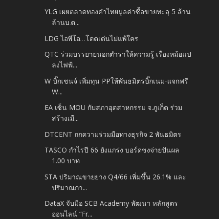
YLG เผยตลาดทองคำไทยมูลค่าซื้อขายทะลุ 5 ล้าน
ล้านบ.ต...
LDG ไอพีโอ…โดดเด่นไม่แพ้ใคร
QTC ร่วมบรรยายนอกตำราให้ความรู้ เรื่องหม้อแป
ลงไฟฟ้...
W บิ๊กเชนจ์ เพิ่มทุน PPให้พันธมิตรบิ๊กเนม-แจกฟรี
W...
EA เซ็น MOU กับสภาอุตสาหกรรม จ.ภูเก็ต ร่วม
สร้างเมื...
DTCENT ถกความร่วมมือทางธุรกิจ 2 พันธมิตร
TASCO กำไรปี 66 ยังแกร่ง บอร์ดชงจ่ายปันผล
1.00 บาท
STA ปริมาณขายยาง Q4/66 เพิ่มขึ้น 26.1% และ
ปริมาณกา...
DataX จับมือ SCB Academy พัฒนา หลักสูตร
ออนไลน์ “Fr...