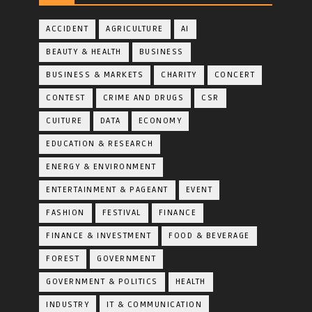
ACCIDENT
AGRICULTURE
AI
BEAUTY & HEALTH
BUSINESS
BUSINESS & MARKETS
CHARITY
CONCERT
CONTEST
CRIME AND DRUGS
CSR
CUITURE
DATA
ECONOMY
EDUCATION & RESEARCH
ENERGY & ENVIRONMENT
ENTERTAINMENT & PAGEANT
EVENT
FASHION
FESTIVAL
FINANCE
FINANCE & INVESTMENT
FOOD & BEVERAGE
FOREST
GOVERNMENT
GOVERNMENT & POLITICS
HEALTH
INDUSTRY
IT & COMMUNICATION