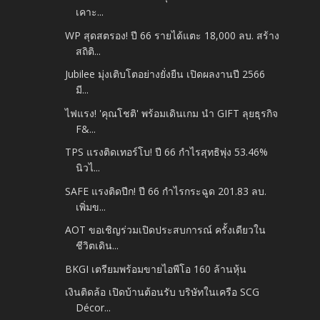
เคาะ...
WP สุดสตรอง! ปี 66 รายได้แตะ 18,000 ลบ. สร้าง
สถิติ...
Jubilee มุ่งเติบโตอย่างยั่งยืน เปิดผลงานปี 2566
มี...
ไฟแรง! 'คุณโชติ' พร้อมเดินเกม นำ GIFT ลุยธุรกิจ
F&...
TPS แรงติดเทอร์โบ! ปี 66 กำไรสุทธิพุ่ง 53.46%
นิวไ...
SAFE แรงติดปีก! ปี 66 กำไรกระฉูด 201.83 ลบ.
เพิ่มข...
AOT ขอเชิญร่วมเปิดประสบการณ์ ครั้งเดียวใน
ชีวิตเดิน...
BKGI เตรียมพร้อมขายไอพีโอ 160 ล้านหุ้น
เงินติดล้อ เปิดบ้านต้อนรับ บริษัทในเครือ SCG
Décor...