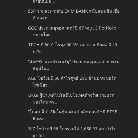
จ่ายปันผล ...
SSP ร่วมลงนามกับ EXIM BANK สนับสนุนสินเชื่อ
ด้านควา...
GGC ประกาศยุทธศาสตร์ปี 67 หนุน 3 Portfolio
ขยายโอก...
TPCH ปี 66 กำไรพุ่ง 60.6% เคาะจ่ายปันผล 0.40
บ./หุ...
“สิทธิชัย แดงประเสริฐ” ประธานกลุ่มอุตสาหกรรม
สมุนไพ...
AGE โชว์งบปี 66 กำไรสุทธิ 285 ล้านบาท บอร์ด
ไฟเขียว...
BKGI ผู้นำเทคโนโลยีไบโอเทคตัวจริง! รายแรก
ของไทย พร...
“โกลเบล็ก” เปิดโผหุ้นเด่นเข้าคำนวณดัชนี FTSE
Russell
BIZ โชว์งบปี 66 โกยรายได้ 1,688.97 ลบ. กำไร
พุ่ง 50...