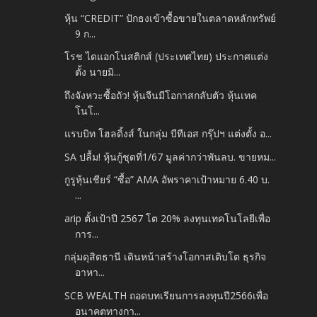
หุ้น “CREDIT” ปักธงเข้าซื้อขายในตลาดหลักทรัพย์
9 ก...
โรช ไดแอกโนสติกส์ (ประเทศไทย) ประกาศแต่ง
ตั้ง นายมิ...
ถึงจังหวะซื้อถัว! หุ้นจีนมีโอกาสกลับตัว หุ้นเทค
โนโ...
แรบบิท โฮลดิ้งส์ ในกลุ่ม บีทีเอส กรุ๊ปฯ แต่งตั้ง อ...
SA ปลื้ม! หุ้นกู้ชุดที่1/67 มูลค่ากว่าพันลบ. ขายหม...
กูรูหุ้นเชียร์ “ซื้อ” AMA อัพราคาเป้าหมาย 6.40 บ.
...
arip ตั้งเป้าปี 2567 โต 20% ลงทุนเทคโนโลยีเพื่อ
การ...
กลุ่มดุสิตธานี เดินหน้าสร้างโอกาสเติบโต ธุรกิจ
อาหา...
SCB WEALTH ถอดบทเรียนการลงทุนปี2566เพื่อ
อนาคตทางกา...