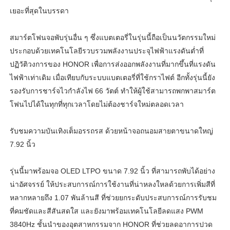
เยอะที่สุดในบรรดา
สมาร์ตโฟนจอพับรุ่นอื่น ๆ ซึ่งแบตเตอรี่ในรุ่นนี้ถือเป็นนวัตกรรมใหม่
ประกอบด้วยเทคโนโลยีรวบรวมพลังงานประจุไฟฟ้าแรงดันต่ำที่
ปฏิวัติวงการของ HONOR เพื่อการส่งออกพลังงานที่มากขึ้นที่แรงดัน
ไฟฟ้าเท่าเดิม เมื่อเทียบกับระบบแบตเตอรี่ที่ใช้กราไฟต์ อีกทั้งรุ่นนี้ยัง
รองรับการชาร์จไวกำลังไฟ 66 วัตต์ ทำให้ผู้ใช้สามารถพกพาสมาร์ต
โฟนไปได้ในทุกที่ทุกเวลาโดยไม่ต้องชาร์จใหม่ตลอดเวลา
รับชมความบันเทิงเต็มอรรถรส ด้วยหน้าจอถนอมสายตาขนาดใหญ่
7.92 นิ้ว
รุ่นนี้มาพร้อมจอ OLED LTPO ขนาด 7.92 นิ้ว ที่สามารถพับได้อย่าง
น่าอัศจรรย์ ให้ประสบการณ์การใช้งานที่น่าหลงใหลด้วยการเพิ่มสีที่
หลากหลายถึง 1.07 พันล้านสี ที่ช่วยยกระดับประสบการณ์การรับชม
ที่คมชัดและสีสันสดใส และยังมาพร้อมเทคโนโลยีลดแสง PWM
3840Hz ชั้นนำของอุตสาหกรรมจาก HONOR ที่ช่วยลดอาการปวด