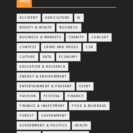
TAGS
ACCIDENT
AGRICULTURE
AI
BEAUTY & HEALTH
BUSINESS
BUSINESS & MARKETS
CHARITY
CONCERT
CONTEST
CRIME AND DRUGS
CSR
CUITURE
DATA
ECONOMY
EDUCATION & RESEARCH
ENERGY & ENVIRONMENT
ENTERTAINMENT & PAGEANT
EVENT
FASHION
FESTIVAL
FINANCE
FINANCE & INVESTMENT
FOOD & BEVERAGE
FOREST
GOVERNMENT
GOVERNMENT & POLITICS
HEALTH