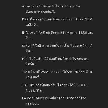
สมาคมประกันวินาศภัยไทย ผนึก สถาบัน
พัฒนาการประกันภั...
KKP ชี้เศรษฐกิจไทยเสี่ยงชะลอยาว ปรับลด GDP
เหลือ 2...
IND โชว์กำไรปี 66 ติดเทอร์โบ!พุ่งแตะ 13.36 ลบ.
รับ...
บอร์ด JR ใจดี เคาะจ่ายปันผลเป็นเงินสด 0.04 บ./
หุ้น...
PTG ไม่มีแผ่ว! เสิร์ฟงบปี 66 โกยกำไร 966 ลบ.
โชว์ย...
TM แจ้งงบปี 2566 กวาดรายได้รวม 702.66 ล้าน
บาท บอร์...
UAC ประกาศท็อปฟอร์ม โชว์รายได้ปี 66 แตะ
1,589.78 ล...
EA ติดอันดับความยั่งยืน “The Sustainability
Yearbo...