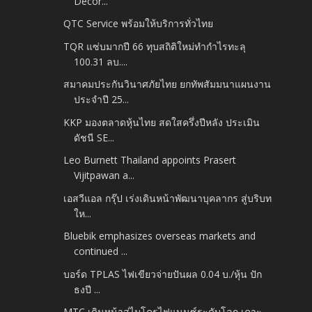
Décor...
QTC Service พร้อมให้บริการทั่วไทย
TQR แซ่บมากปี 66 ทุบสถิติใหม่ทำกำไรทะลุ
100.31 ลบ....
สมาคมประกันวินาศภัยไทย ยกทัพสัมมนาแผนงาน
ประจำปี 25...
KKP มองตลาดหุ้นไทย สดใสครึ่งปีหลัง ประเมิน
ดัชนี SE...
Leo Burnett Thailand appoints Prasert
Vijitpawan a...
เอสวีแอล กรุ๊ป เร่งเดินหน้าพัฒนาบุคลากร สู่บริบท
ให...
Bluebik emphasizes overseas markets and
continued ...
บอร์ด TPLAS ไฟเขียวจ่ายปันผล 0.04 บ./หุ้น ปัก
ธงปี ...
MTC เดินหน้าสู่ไมโครไฟแนนซ์ระดับโลก เคาะ