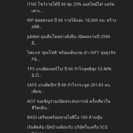
ITNS โชว์รายได้ปี 66 พุ่ง 25% ออลไทม์ไฮ! บอร์ด
เคาะ...
WP สุดสตรอง! ปี 66 รายได้แตะ 18,000 ลบ. สร้าง
สถิติ...
Jubilee มุ่งเติบโตอย่างยั่งยืน เปิดผลงานปี 2566
มี...
ไฟแรง! 'คุณโชติ' พร้อมเดินเกม นำ GIFT ลุยธุรกิจ
F&...
TPS แรงติดเทอร์โบ! ปี 66 กำไรสุทธิพุ่ง 53.46%
นิวไ...
SAFE แรงติดปีก! ปี 66 กำไรกระฉูด 201.83 ลบ.
เพิ่มข...
AOT ขอเชิญร่วมเปิดประสบการณ์ ครั้งเดียวใน
ชีวิตเดิน...
BKGI เตรียมพร้อมขายไอพีโอ 160 ล้านหุ้น
เงินติดล้อ เปิดบ้านต้อนรับ บริษัทในเครือ SCG