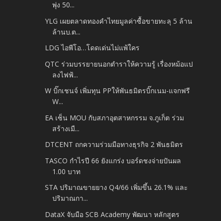
พุ่ง 50...
YLG เผยตลาดทองคำไทยมูลค่าซื้อขายทะลุ 5 ล้าน
ล้านบ.ต...
LDG ไอพีโอ…โดดเด่นไม่แพ้ใคร
QTC ร่วมบรรยายนอกตำราให้ความรู้ เรื่องหม้อแป
ลงไฟฟ้...
W บิ๊กเชนจ์ เพิ่มทุน PPให้พันธมิตรบิ๊กเนม-แจกฟรี
W...
EA เซ็น MOU กับสภาอุตสาหกรรม จ.ภูเก็ต ร่วม
สร้างเมื...
DTCENT ถกความร่วมมือทางธุรกิจ 2 พันธมิตร
TASCO กำไรปี 66 ยังแกร่ง บอร์ดชงจ่ายปันผล
1.00 บาท
STA ปริมาณขายยาง Q4/66 เพิ่มขึ้น 26.1% และ
ปริมาณกา...
DataX จับมือ SCB Academy พัฒนา หลักสูตร