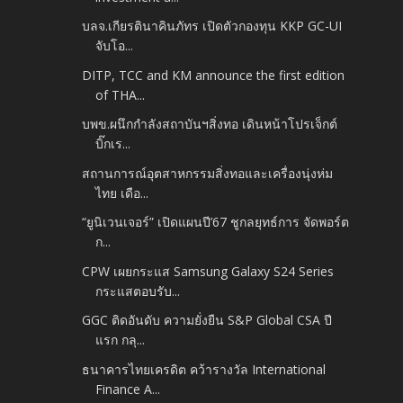
บลจ.เกียรตินาคินภัทร เปิดตัวกองทุน KKP GC-UI
จับโอ...
DITP, TCC and KM announce the first edition
of THA...
บพข.ผนึกกำลังสถาบันฯสิ่งทอ เดินหน้าโปรเจ็กต์
บิ๊กเร...
สถานการณ์อุตสาหกรรมสิ่งทอและเครื่องนุ่งห่ม
ไทย เดือ...
“ยูนิเวนเจอร์” เปิดแผนปี’67 ชูกลยุทธ์การ จัดพอร์ต
ก...
CPW เผยกระแส Samsung Galaxy S24 Series
กระแสตอบรับ...
GGC ติดอันดับ ความยั่งยืน S&P Global CSA ปี
แรก กลุ...
ธนาคารไทยเครดิต คว้ารางวัล International
Finance A...