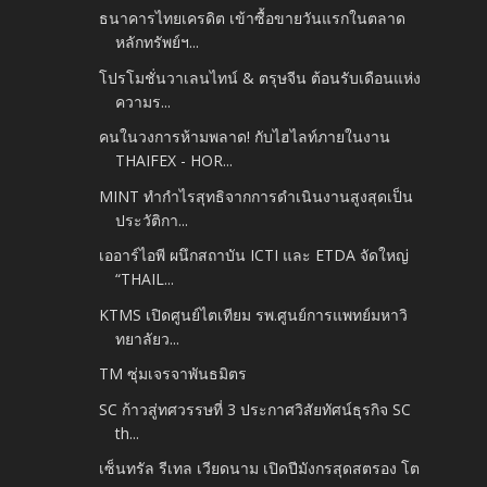
ธนาคารไทยเครดิต เข้าซื้อขายวันแรกในตลาด
หลักทรัพย์ฯ...
โปรโมชั่นวาเลนไทน์ & ตรุษจีน ต้อนรับเดือนแห่ง
ความร...
คนในวงการห้ามพลาด! กับไฮไลท์ภายในงาน
THAIFEX - HOR...
MINT ทำกำไรสุทธิจากการดำเนินงานสูงสุดเป็น
ประวัติกา...
เออาร์ไอพี ผนึกสถาบัน ICTI และ ETDA จัดใหญ่
“THAIL...
KTMS เปิดศูนย์ไตเทียม รพ.ศูนย์การแพทย์มหาวิ
ทยาลัยว...
TM ซุ่มเจรจาพันธมิตร
SC ก้าวสู่ทศวรรษที่ 3 ประกาศวิสัยทัศน์ธุรกิจ SC
th...
เซ็นทรัล รีเทล เวียดนาม เปิดปีมังกรสุดสตรอง โต