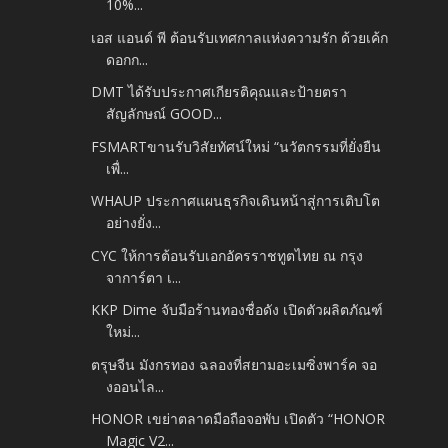
10%...
เอส แอนด์ พี ต้อนรับเทศกาลแห่งความรัก ด้วยเค้ก
ดอกก...
DMT ได้รับประกาศเกียรติคุณและป้ายตรา
สัญลักษณ์ GOOD...
FSMARTขานรับวิสัยทัศน์ใหม่ “นวัตกรรมที่ยั่งยืน
เพื่...
WHAUP ประกาศแผนธุรกิจเดินหน้าสู่การเติบโต
อย่างยั่ง...
CYC ให้การต้อนรับเอกอัครราชทูตไทย ณ กรุง
จาการ์ตา เ...
KKP Dime จับมือร้านทองชื่อดัง เปิดตัวผลิตภัณฑ์
ใหม่...
ตรุษจีน มังกรทอง ฉลองที่สยามอะเมซิ่งพาร์ค จอ
งออนไล...
HONOR เขย่าตลาดมือถือจอพับ เปิดตัว “HONOR
Magic V2...