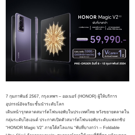
7 กุมภาพันธ์ 2567, กรุงเทพฯ – ออเนอร์ (HONOR) ผู้ให้บริการ
อุปกรณ์อัจฉริยะชั้นนำระดับโลก
เดินหน้ารุกตลาดสมาร์ตโฟนจอพับในประเทศไทย หวังขยายตลาดใน
กลุ่มระดับไฮเอนด์ ประกาศเปิดตัวสมาร์ตโฟนจอพับระดับแฟลกชิป
“HONOR Magic V2” ภายใต้สโลแกน “พับที่บางกว่า – Foldable