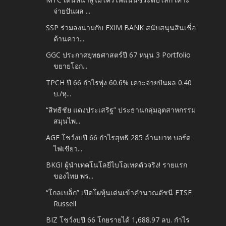
จ่ายปันผล ...
SSP ร่วมลงนามกับ EXIM BANK สนับสนุนสินเชื่อ
ด้านควา...
GGC ประกาศยุทธศาสตร์ปี 67 หนุน 3 Portfolio
ขยายโอก...
TPCH ปี 66 กำไรพุ่ง 60.6% เคาะจ่ายปันผล 0.40
บ./หุ...
“สิทธิชัย แดงประเสริฐ” ประธานกลุ่มอุตสาหกรรม
สมุนไพ...
AGE โชว์งบปี 66 กำไรสุทธิ 285 ล้านบาท บอร์ด
ไฟเขียว...
BKGI ผู้นำเทคโนโลยีไบโอเทคตัวจริง! รายแรก
ของไทย พร...
“โกลเบล็ก” เปิดโผหุ้นเด่นเข้าคำนวณดัชนี FTSE
Russell
BIZ โชว์งบปี 66 โกยรายได้ 1,688.97 ลบ. กำไร