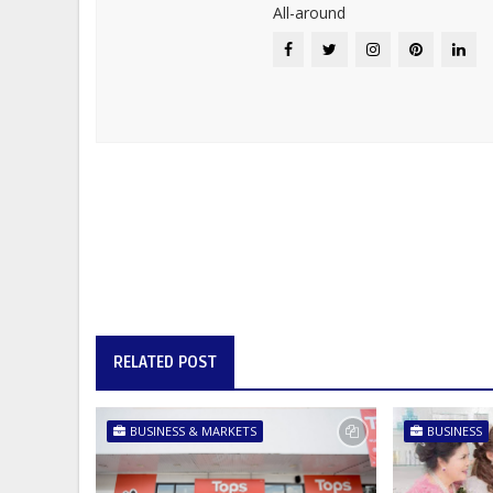
All-around
RELATED POST
BUSINESS & MARKETS
BUSINESS