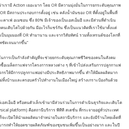
นว่าเรามี Action เยอะมาก โดย OR มีความมุ่งมั่นในการยกระดับคุณภาพ
 มีสถานประกอบการตั้งอยู่ เช่น คลังน้ำมันของ OR ที่ตั้งอยู่ในพื้นที่
ละคาเฟ่ อเมซอน ซึ่ง 80% มีเจ้าของเป็นเอสเอ็มอี และมีส่วนที่ดำเนิน
นเติบโตไปด้วยกัน มีอะไรก็แชร์กัน ซึ่งเป็นแนวคิดที่เราใช้มาตั้งแต่
ึ่งเป็นมุมมองที่ OR ทำมานาน และจากวิสัยทัศน์ รวมทั้งเทรนด์ของโลกที่
พชัดเจนมากขึ้น”
ในการเป็นกำลังสำคัญที่จะช่วยยกระดับคุณภาพชีวิตของคนในสังคม
ซื้อเมล็ดกาแฟจากโครงการหลวงต่าง ๆ ที่เข้าไปส่งเสริมการปลูกกาแฟ
ษตรกรให้มีการปลูกกาแฟอย่างมีประสิทธิภาพมากขึ้น ทำให้มีผลผลิตมาก
ไม่ทิ้งบ้านและครอบครัวไปทำงานในเมืองใหญ่ สร้างเกราะป้องกันด้วย
เอสเอ็มอี หรือคนตัวเล็กเข้ามามีส่วนร่วมในการดำเนินธุรกิจและเติบโต
cal platform) คือสถานีบริการ พีทีที สเตชั่น ที่กระจายอยู่ทั่วประเทศ
ก็จะเปิดให้นำผลผลิตมาจำหน่ายในสถานีบริการ และยังมีร้านไทยเด็ดที่
ามารถทำให้ยอดขายผลิตภัณฑ์ของชุมชนเพิ่มขึ้นเป็นอย่างมาก และในปี