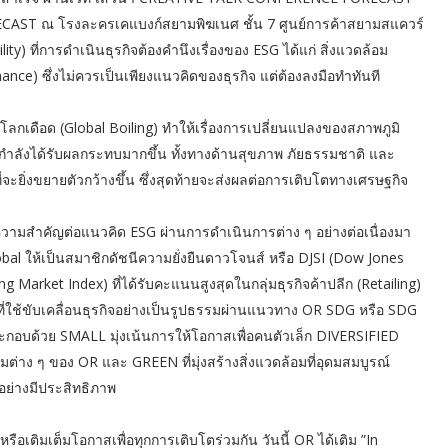
FORECAST ณ โรงละครเคแบงก์สยามพิฆเนศ ชั้น 7 ศูนย์การค้าสยามสแควร์
ility) ที่การดำเนินธุรกิจต้องคำนึงเรื่องของ ESG ได้แก่ สิ่งแวดล้อม
nce) ซึ่งไม่ควรเป็นเพียงแนวคิดของธุรกิจ แต่ต้องลงมือทำทันที
โลกเดือด (Global Boiling) ทำให้เรื่องการเปลี่ยนแปลงของสภาพภูมิ
นกำลังได้รับผลกระทบมากขึ้น ทั้งทางด้านสุขภาพ ภัยธรรมชาติ และ
จะยิ่งขยายตัวกว้างขึ้น ซึ่งสุดท้ายจะส่งผลต่อการเติบโตทางเศรษฐกิจ
ความสำคัญต่อแนวคิด ESG ผ่านการดำเนินการต่าง ๆ อย่างต่อเนื่องมา
obal ให้เป็นสมาชิกดัชนีความยั่งยืนดาวโจนส์ หรือ DJSI (Dow Jones
ng Market Index) ที่ได้รับคะแนนสูงสุดในกลุ่มธุรกิจค้าปลีก (Retailing)
ใช้ขับเคลื่อนธุรกิจอย่างเป็นรูปธรรมผ่านแนวทาง OR SDG หรือ SDG
ประกอบด้วย SMALL มุ่งเน้นการให้โอกาสเพื่อคนตัวเล็ก DIVERSIFIED
่าง ๆ ของ OR และ GREEN ที่มุ่งสร้างสิ่งแวดล้อมที่อุดมสมบูรณ์
อย่างมีประสิทธิภาพ
ือเติมเต็มโอกาสเพื่อทุกการเติบโตร่วมกัน วันนี้ OR ได้เติม ”In