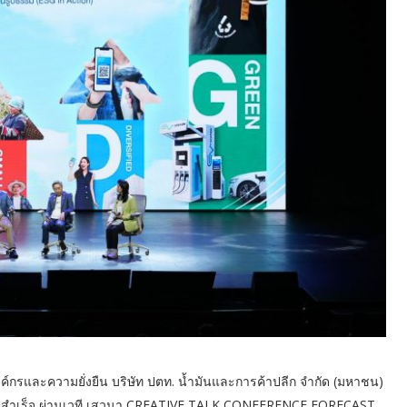
ค์กรและความยั่งยืน บริษัท ปตท. น้ำมันและการค้าปลีก จำกัด (มหาชน)
ู่ผลสำเร็จ ผ่านเวที เสวนา CREATIVE TALK CONFERENCE FORECAST